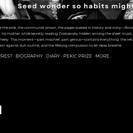
re the exile, the communist prison, the pages soaked in history and irony—Bori
or his mother while secretly reading Dostoevsky hidden among the sheet music
freely. This moment—part mischief, part genius—contains everything: the refu
ion against dull routine, and the lifelong compulsion to let ideas breathe.
RREST
BIOGRAPHY
DIARY
PEKIĆ PRIZE
MORE…