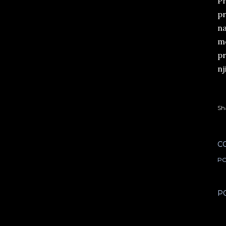
Pr
pr
na
me
pr
nj
Sh
C
PO
P