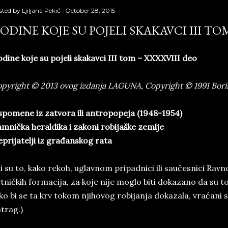
sted by
Ljiljana Pekić
October 28, 2015
ODINE KOJE SU POJELI SKAKAVCI III TO
dine koje su pojeli skakavci III tom – XXXXVIII deo
pyright © 2013 ovog izdanja LAGUNA, Copyright © 1991 Bori
pomene iz zatvora ili antropopeja (1948-1954)
mnička heraldika i zakoni robijaške zemlje
prijatelji iz građanskog rata
li su to, kako rekoh, uglavnom pripadnici ili saučesnici Ra
tničkih formacija, za koje nije moglo biti dokazano da su to
ko bi se ta krv tokom njihovog robijanja dokazala, vraćani su
trag.)