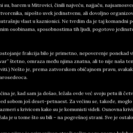
i su, barem u Mitrovici, činili najveću, najjaču, najsamosves
tvorenika, nipošto uvek jedinstvenu, ali dovoljno organizo
utrašnju vlast u kaznionici. Ne tvrdim da je taj komandni p
čnim osobinama, sposobnostima tih ljudi, pogotovo jedinst
ostojanje frakcija bilo je primetno, nepoverenje ponekad vid
var” štetno, omraza među njima znatna, ali to nije naša t
viti.) Nešto je, prema zatvorskom običajnom pravu, svakako
arosedeoca.
ćina je, kad sam ja došao, ležala ovde već svoju petu ili čet
ed sobom još deset-petnaest. Za većinu se, takođe, moglo 
azmeri s krivicom kako su je komunisti videli. Osnovna krivi
žala je u tome što su bili – na pogrešnoj strani. Sve je ost