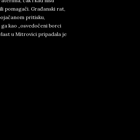
terima, čak i kad nisu
ili pomagači. Građanski rat,
pojačanom pritisku,
 ga kao „osvedočeni borci
last u Mitrovici pripadala je