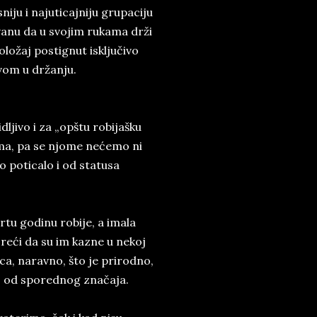
niju i najuticajniju grupaciju
vanu da u svojim rukama drži
oložaj postignut isključivo
vom u držanju.
ljivo i za „opštu robijašku
ema, pa se njome nećemo ni
 poticalo i od statusa
vrtu godinu robije, a imala
reći da su im kazne u nekoj
ca, naravno, što je prirodno,
alo od sporednog značaja.