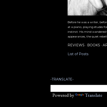
Before he was a writer, befo
at a piano, playing etudes f
instinct. His mind wandered 
appearances, the quiet rebell
REVIEWS
BOOKS
A
List of Posts
-TRANSLATE-
Powered by
Translate