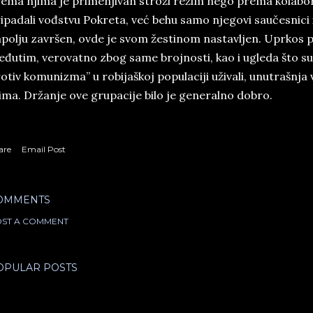
ema njima je primenjivan stroži režim nego prema kolabora
ipadali vođstvu Pokreta, već behu samo njegovi saučesnici 
polju završen, ovde je svom žestinom nastavljen. Uprkos 
đutim, verovatno zbog same brojnosti, kao i ugleda što su
otiv komunizma” u robijaškoj populaciji uživali, unutrašnja v
ima. Držanje ove grupacije bilo je generalno dobro.
are
Email Post
OMMENTS
ST A COMMENT
OPULAR POSTS