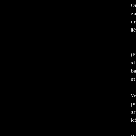
On
za
un
li
(P
st
ba
st
Ve
pr
sr
le