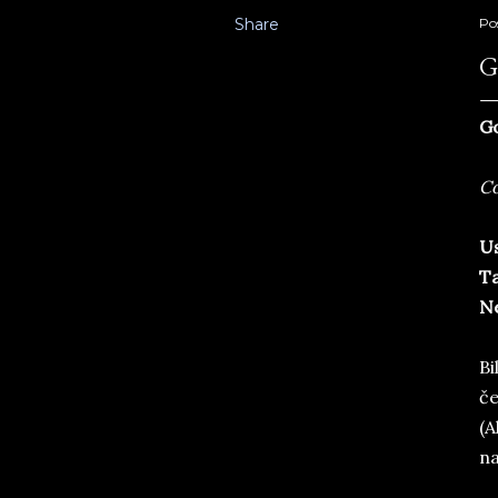
Share
Po
G
Go
Co
Us
Ta
Ne
Bi
če
(A
na