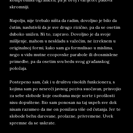
kompromisa ograničen, pa je broj i varijetet padova
skromniji.
Napolju, nije trebalo ništa da radim, dovoljno je bilo da
ćutim, naslutivši da je sve drugo rizično, pa da se osetim
duboko unižen. Ni to, zapravo. Dovoljno je da svoje
mišljenje, mahom u neskladu s važećim, ne izreknem u
originalnoj formi, kako sam ga formulisao u mislima,
nego u vidu mutne ezopovske parabole ili dvosmislene
primedbe, pa da osetim svu bedu svog građanskog
položaja.
Postepeno sam, čak i u društvu visokih funkcionera, s
kojima sam po nesreći javnog poziva suočavan, prisvojio
za sebe slobode koje osobama moje sorte i prošlosti
nisu dopuštene. Bio sam ponosan na taj uspeh sve dok
nisam razumeo da me on ponižava više od ćutanja. Jer te
slobode behu darovane, prolazne, privremene. Uvek
spremne da se uskrate.