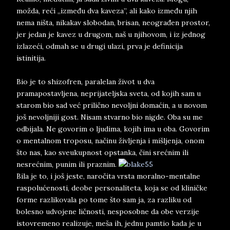
možda, reći „između dva kaveza”, ali kako između njih
nema ništa, nikakav slobodan, brisan, neograđen prostor,
jer jedan je kavez u drugom, naš u njihovom, i iz jednog
izlazeći, odmah se u drugi ulazi, prva je definicija
istinitija.
Bio je to shizofren, paralelan život u dva
pramapostavljena, neprijateljska sveta, od kojih sam u
starom bio sad već prilično nevoljni domaćin, a u novom
još nevoljniji gost. Nisam stvarno bio nigde. Oba su me
odbijala. Ne govorim o ljudima, kojih ima u oba. Govorim
o mentalnom troposu, načinu življenja i mišljenja, onom
što nas, kao sveukupnost opstanka, čini srećnim ili
nesrećnim, punim ili praznim.
Bila je to, i još jeste, naročita vrsta moralno-mentalne
raspolućenosti, deobe personaliteta, koja se od kliničke
forme razlikovala po tome što sam ja, za razliku od
bolesno udvojene ličnosti, nesposobne da obe verzije
istovremeno realizuje, meša ih, jednu pamtio kada je u