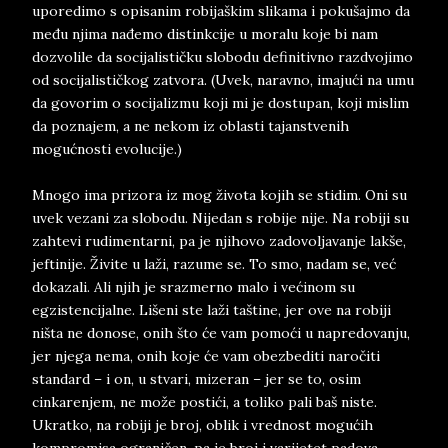
uporedimo s opisanim robijaškim slikama i pokušajmo da
među njima nađemo distinkcije u moralu koje bi nam
dozvolile da socijalističku slobodu definitivno razdvojimo
od socijalističkog zatvora. (Uvek, naravno, imajući na umu
da govorim o socijalizmu koji mi je dostupan, koji mislim
da poznajem, a ne nekom iz oblasti tajanstvenih
mogućnosti evolucije.)
Mnogo ima prizora iz mog života kojih se stidim. Oni su
uvek vezani za slobodu. Nijedan s robije nije. Na robiji su
zahtevi rudimentarni, pa je njihovo zadovoljavanje lakše,
jeftinije. Živite u laži, razume se. To smo, nadam se, već
dokazali. Ali njih je srazmerno malo i većinom su
egzistencijalne. Lišeni ste laži taštine, jer ove na robiji
ništa ne donose, onih što će vam pomoći u napredovanju,
jer njega nema, onih koje će vam obezbediti naročiti
standard – i on, u stvari, mizeran – jer se to, osim
cinkarenjem, ne može postići, a toliko pali baš niste.
Ukratko, na robiji je broj, oblik i vrednost mogućih