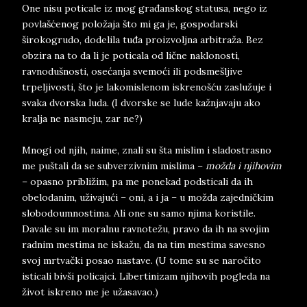
One nisu poticale iz mog građanskog statusa, nego iz
povlašćenog položaja što mi ga je, gospodarski
širokogrudo, dodelila tuđa proizvoljna arbitraža. Bez
obzira na to da li je poticala od lične naklonosti,
ravnodušnosti, osećanja svemoći ili podsmešljive
trpeljivosti, što je lakomislenom iskrenošću zaslužuje i
svaka dvorska luda. (I dvorske se lude kažnjavaju ako
kralja ne nasmeju, zar ne?)
Mnogi od njih, naime, znali su šta mislim i sladostrasno
me puštali da se subverzivnim mislima –
možda i njihovim
– opasno približim, pa me ponekad podsticali da ih
obelodanim, uživajući – oni, a i ja – u možda zajedničkim
slobodoumnostima. Ali one su samo njima koristile.
Davale su im moralnu ravnotežu, pravo da ih na svojim
radnim mestima ne iskažu, da na tim mestima savesno
svoj mrtvački posao nastave. (U tome su se naročito
isticali bivši policajci. Libertinizam njihovih pogleda na
život iskreno me je užasavao.)