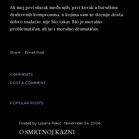
Ali moj prvi ulazak među njih, prvi korak u baruštinu
društvenih kompromisa, u kojima sam se docnije dosta
dobro snalazio, nije bio takav. Bio je moralno
problematičan, ali ne i moralno dramatičan.
Share
Email Post
COMMENTS
POST A COMMENT
POPULAR POSTS
Posted by
Ljiljana Pekić
November 24, 2006
O SMRTNOJ KAZNI