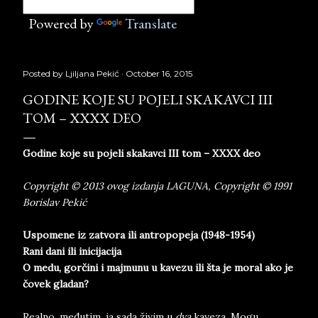
Powered by
Translate
Posted by
Ljiljana Pekić
October 16, 2015
GODINE KOJE SU POJELI SKAKAVCI III
TOM – XXXX DEO
Godine koje su pojeli skakavci III tom – XXXX deo
Copyright © 2013 ovog izdanja LAGUNA, Copyright © 1991
Borislav Pekić
Uspomene iz zatvora ili antropopeja (1948-1954)
Rani dani ili inicijacija
O medu, gorčini i majmunu u kavezu ili šta je moral ako je
čovek gladan?
Realno, međutim, ja sada živim u
dva
kaveza. Mogu,