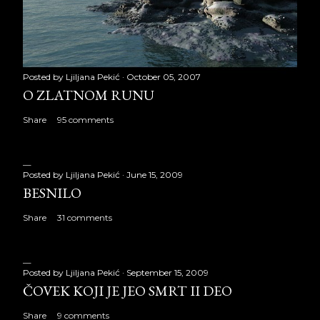
Posted by
Ljiljana Pekić
October 05, 2007
O ZLATNOM RUNU
Share
95 comments
Posted by
Ljiljana Pekić
June 15, 2009
BESNILO
Share
31 comments
Posted by
Ljiljana Pekić
September 15, 2009
ČOVEK KOJI JE JEO SMRT II DEO
Share
9 comments