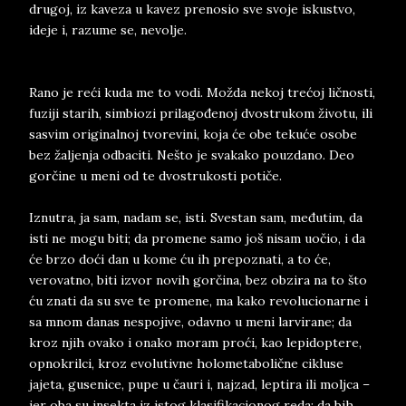
drugoj, iz kaveza u kavez prenosio sve svoje iskustvo,
ideje i, razume se, nevolje.
Rano je reći kuda me to vodi. Možda nekoj trećoj ličnosti,
fuziji starih, simbiozi prilagođenoj dvostrukom životu, ili
sasvim originalnoj tvorevini, koja će obe tekuće osobe
bez žaljenja odbaciti. Nešto je svakako pouzdano. Deo
gorčine u meni od te dvostrukosti potiče.
Iznutra, ja sam, nadam se, isti. Svestan sam, međutim, da
isti ne mogu biti; da promene samo još nisam uočio, i da
će brzo doći dan u kome ću ih prepoznati, a to će,
verovatno, biti izvor novih gorčina, bez obzira na to što
ću znati da su sve te promene, ma kako revolucionarne i
sa mnom danas nespojive, odavno u meni larvirane; da
kroz njih ovako i onako moram proći, kao lepidoptere,
opnokrilci, kroz evolutivne holometabolične cikluse
jajeta, gusenice, pupe u čauri i, najzad, leptira ili moljca –
jer oba su insekta iz istog klasifikacionog reda; da bih