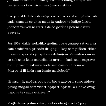
prošao, ma kako živeo, ma čime se štitio.
Sve je, dakle, bilo i drukčije i isto. Sve i slatko i gorko. Ali
sada znam da će ukus meda iz Anđeoske knjige života
jednom zauvek nestati, a da će gorčina pelena ostati –
zauvek...
Još 1959, dakle, nekoliko godina posle
jednog
zatvora, ja
sam naslućivao prirodu drugog, u koji sam pušten. Nikad
nisam dospeo da je ispitam i definišem. Prinuđen sam na
to tek sada kada nastojim da utvrdim kada sam, zapravo,
bio u pravom zatvoru: kada sam čamio u Sremskoj
Mitrovici ili kada sam čamio na slobodi?
Ili, nisam li, možda, oba puta bio u zatvoru, samo zidove
prvog mogao sam videti, opipati, opisati, a zidove ovog
napolju tek sada otkrivam?
Pogledajmo jednu sliku „iz slobodnog života”, pa je