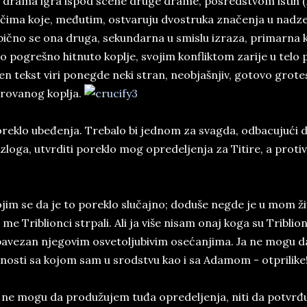
 drama igra ispod scene druge drame, posredstvom istih (
čima koje, međutim, ostvaruju dvostruka značenja u nadzem
ično se ona druga, sekundarna u smislu izraza, primarna 
o pogrešno hitnuto koplje, svojim konfliktom zarije u telo
en tekst viri ponegde neki stran, neobjašnjiv, gotovo grot
rovanog koplja.
reklo ubeđenja. Trebalo bi jednom za svagda, odbacujući 
zloga, utvrditi poreklo mog opredeljenja za Titire, a protiv
jim se da je to poreklo slučajno; doduše negde je u mom ž
 me Triblionci strpali. Ali ja više nisam onaj koga su Triblion
avezan njegovim osvetoljubivim osećanjima. Ja ne mogu d
čnosti sa kojom sam u srodstvu kao i sa Adamom - otprilike
 ne mogu da produžujem tuđa opredeljenja, niti da potvrđu