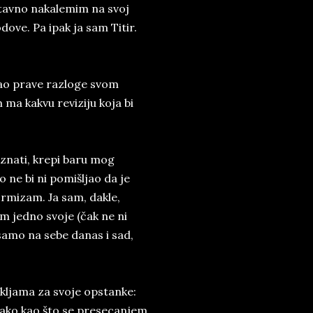
stavno nakalemim na svoj
dove. Pa ipak ja sam Titir.
nao prave razloge svom
 ma kakvu reviziju koja bi
iznati, krepi baru mog
o ne bi ni pomišljao da je
rmizam. Ja sam, dakle,
im jedno svoje (čak ne ni
samo na sebe danas i sad,
ljama za svoje opstanke:
nako kao što se presecanjem