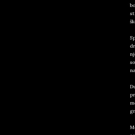
bo
st
šk
Sp
dr
nj
so
na
Du
pr
mo
gn
Mo