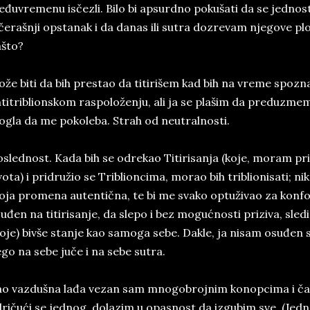
đuvremenu isčezli. Bilo bi apsurdno pokušati da se jedno
čerašnji opstanak i da danas ili sutra dozrevam njegove plo
što?
že biti da bih prestao da titirišem kad bih na vreme spoz
titriblionskom raspoloženju, ali ja se plašim da preduzmem
gla da me pokoleba. Strah od neutralnosti.
slednost. Kada bih se odrekao Titirisanja (koje, moram pr
vota) i pridružio se Triblioncima, morao bih triblionisati; nik
ja promena autentična, te bi me svako optuživao za konfo
uđen na titirisanje, da slepo i bez mogućnosti priziva, sled
oje) bivše stanje kao samoga sebe. Dakle, ja nisam osuđen 
go na sebe juče i na sebe sutra.
o vazdušna lađa vezan sam mnogobrojnim konopcima i čak
ričući se jednog, dolazim u opasnost da izgubim sve. (Jed