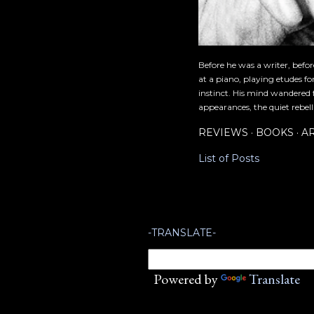
Before he was a writer, befo
at a piano, playing etudes f
instinct. His mind wandered 
appearances, the quiet rebell
REVIEWS
BOOKS
A
List of Posts
-TRANSLATE-
Powered by
Translate