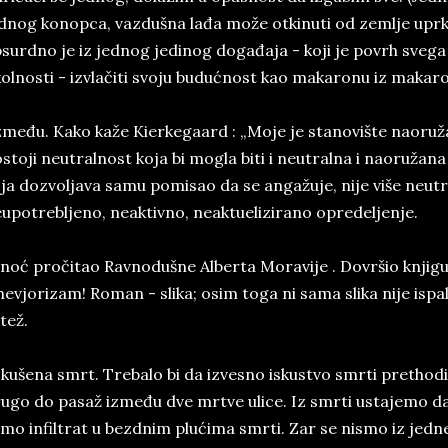
dnog konopca, vazdušna lađa može otkinuti od zemlje upr
surdno je iz jednog jedinog događaja - koji je povrh svega 
olnosti - izvlačiti svoju budućnost kao makaronu iz makar
među. Kako kaže Kierkegaard : „Moje je stanovište naoruž
stoji neutralnost koja bi mogla biti i neutralna i naoruža
ja dozvoljava samu pomisao da se angažuje, nije više neu
upotrebljeno, neaktivno, neaktuelizirano opredeljenje.
noć pročitao Ravnodušne Alberta Moravije . Dovršio knjigu 
hevjorizam! Roman - slika; osim toga ni sama slika nije is
tež.
kušena smrt. Trebalo bi da izvesno iskustvo smrti prethodi 
ugo do pasaž između dve mrtve ulice. Iz smrti ustajemo da bi
mo infiltrat u bezdnim plućima smrti. Zar se nismo iz jedne