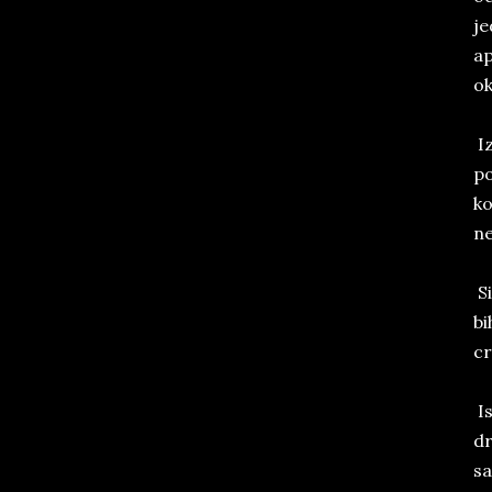
je
ap
ok
Iz
po
ko
ne
Si
bi
cr
Is
dr
sa