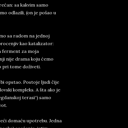
 srećan: sa kakvim samo
o odlazili, (on je pošao u
mo sa radom na jednoj
procenjiv kao katalizator:
an ferment za moja
dnji nije drama koju ćemo
 pri tome doživeti.
i opstao. Postoje ljudi čije
dovski kompleks. A šta ako je
gdanskoj terasi“) samo
vot.
koreći domaću upotrebu. Jedna