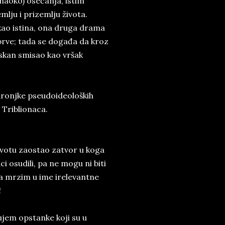
naoko) osećanja, istim
lju i prizemlju života.
kao istina, ona druga drama
 prve; tada se događa da kroz
eskan smisao kao vršak
dronjke pseudoideoloških
 Triblionaca.
ivotu zaostao zatvor u koga
ci osudili, pa ne mogu ni biti
a mrzim u ime irelevantne
!
jem opstanke koji su u