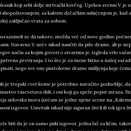
lesnik koji sebi delje mrtvački kovčeg. Uprkos svemu V. je
rahopoštovanjem, sa kakvim dečačkim ushićenjem je, kad sm
olu) zaključao vrata za sobom.
orazumeli se da uskoro, možda već od nove godine počne
ami. Naravno V. neće nikad naučiti da piše drame, ali je ne
egov način sa kojim govori o stvarima je, izgleda vrlo važ
pstvena previranja. I to što je za mene bitno u našoj sara
pisati, nego sve one pustolovne drame mišljenja koje ćemo
h je tropski cvet kome je potrebno naročito podneblje, da b
isustvo rascvetava duh, i oni koji ga sprže poput mraza. Si
ja sidovska mora (sećam se jedne njene scene na „Kaleme
usni izgovor. Umetnik nikad nije siguran živi li ili tek igra ži
že biti da je on samo puki izgovor, jedna laž za ličnu, ta