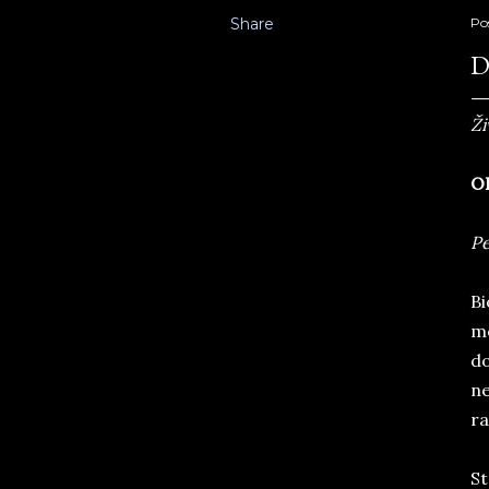
Share
Po
D
Ži
O
Pe
Bi
me
do
ne
ra
St