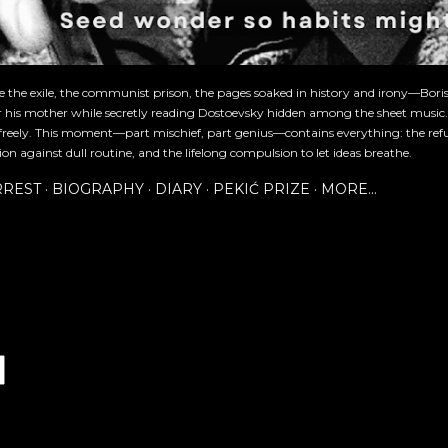
re the exile, the communist prison, the pages soaked in history and irony—Bori
or his mother while secretly reading Dostoevsky hidden among the sheet music
freely. This moment—part mischief, part genius—contains everything: the refu
ion against dull routine, and the lifelong compulsion to let ideas breathe.
RREST
BIOGRAPHY
DIARY
PEKIĆ PRIZE
MORE…