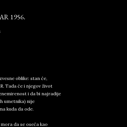
R 1956.
ć
izvesne oblike: stan će,
 R. Tada će i njegov život
znemirenost i da bi najradije
ih umetnika) nije
ema kuda da ode.
n mora da se oseća kao