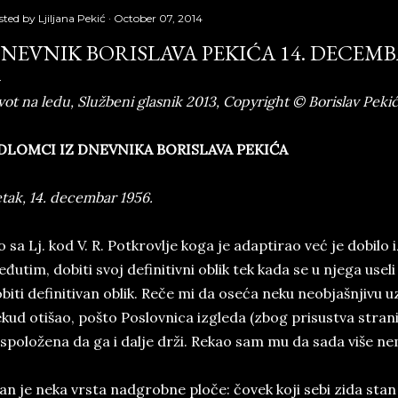
sted by
Ljiljana Pekić
October 07, 2014
NEVNIK BORISLAVA PEKIĆA 14. DECEMBA
vot na ledu, Službeni glasnik 2013, Copyright © Borislav Peki
DLOMCI IZ DNEVNIKA BORISLAVA PEKIĆA
tak, 14. decembar 1956.
o sa Lj. kod V. R. Potkrovlje koga je adaptirao već je dobilo 
đutim, dobiti svoj definitivni oblik tek kada se u njega useli
biti definitivan oblik. Reče mi da oseća neku neobjašnjivu u
kud otišao, pošto Poslovnica izgleda (zbog prisustva stran
spoložena da ga i dalje drži. Rekao sam mu da sada više n
an je neka vrsta nadgrobne ploče: čovek koji sebi zida sta