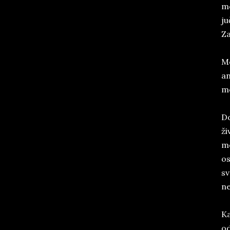
me
ju
Za
Mo
an
mo
Do
ži
mo
os
sv
ne
Ka
od