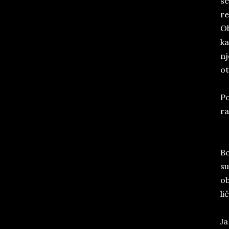
se
re
Ob
ka
nj
ot
Po
ra
Bo
su
ob
li
Ja