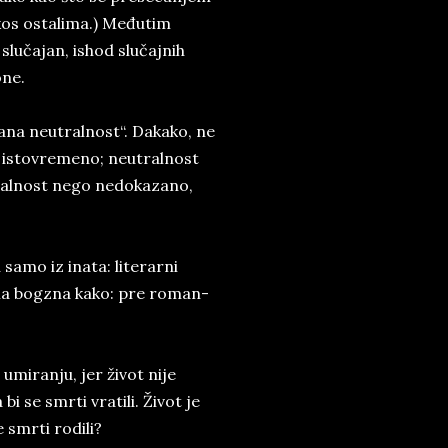
kos ostalima.) Međutim
slučajan, ishod slučajnih
one.
ana neutralnost“. Dakako, ne
na istovremeno; neutralnost
tralnost nego nedokazano,
samo iz inata: literarni
pala bogzna kako: pre roman-
umiranju, jer život nije
 se smrti vratili. Život je
 smrti rodili?