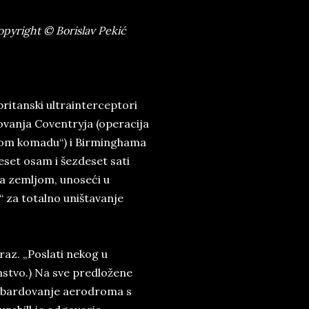
opyright © Borislav Pekić
ritanski ultrainterceptori
vanja Coventryja (operacija
nom komadu“) i Birminghama
eset osam i šezdeset sati
a zemljom, unoseći u
 za totalno uništavanje
raz. „Poslati nekog u
omstvo.) Na sve predložene
ombardovanje aerodroma s