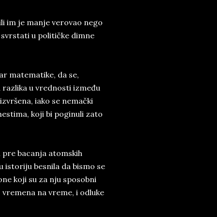
 ili im je manje verovao nego
svrstati u političke dimne
var matematike, da se,
a razlika u vrednosti između
 izvršena, iako se nemački
stima, koji bi poginuli zato
i pre bacanja atomskih
 istoriju besnila da bismo se
ne koji su za nju sposobni
s vremena na vreme, i odluke