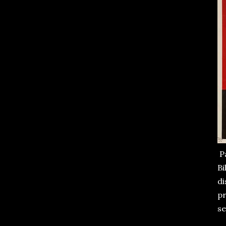
Pa
Bi
di
pr
se