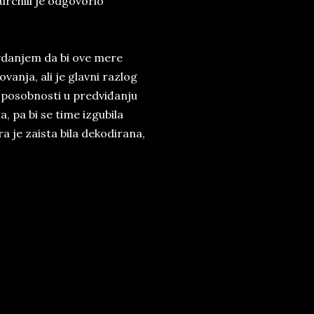
rchill je odgovorio
vdanjem da bi ove mere
vanja, ali je glavni razlog
 sposobnosti u predviđanju
a, pa bi se time izgubila
a je zaista bila dekodirana,