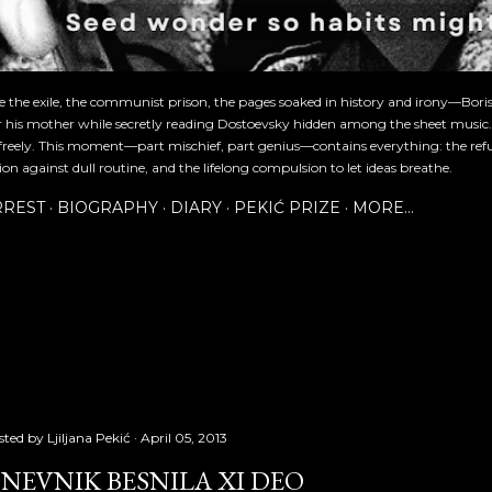
re the exile, the communist prison, the pages soaked in history and irony—Bori
or his mother while secretly reading Dostoevsky hidden among the sheet music
freely. This moment—part mischief, part genius—contains everything: the refu
ion against dull routine, and the lifelong compulsion to let ideas breathe.
RREST
BIOGRAPHY
DIARY
PEKIĆ PRIZE
MORE…
sted by
Ljiljana Pekić
April 05, 2013
NEVNIK BESNILA XI DEO