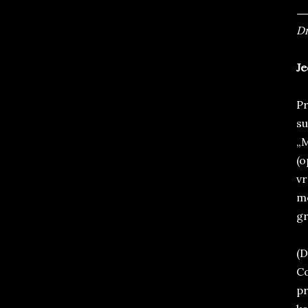
Dn
Je
Pr
su
„M
(o
vr
me
gr
(D
Co
pr