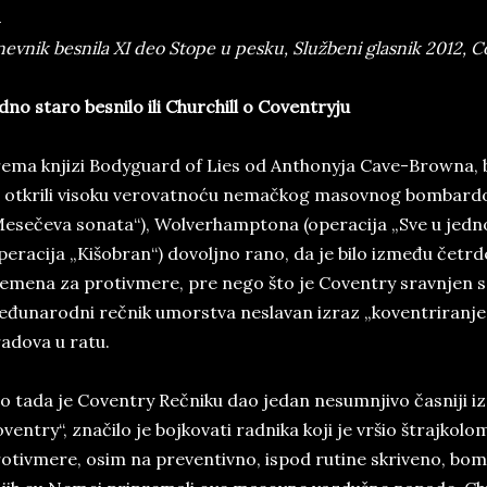
evnik besnila XI deo Stope u pesku, Službeni glasnik 2012, C
dno staro besnilo ili Churchill o Coventryju
ema knjizi Bodyguard of Lies od Anthonyja Cave-Browna, b
 otkrili visoku verovatnoću nemačkog masovnog bombardo
esečeva sonata“), Wolverhamptona (operacija „Sve u jed
peracija „Kišobran“) dovoljno rano, da je bilo između četrd
emena za protivmere, pre nego što je Coventry sravnjen s
đunarodni rečnik umorstva neslavan izraz „koventriranje“
adova u ratu.
o tada je Coventry Rečniku dao jedan nesumnjivo časniji iz
ventry“, značilo je bojkovati radnika koji je vršio štrajkol
otivmere, osim na preventivno, ispod rutine skriveno, b