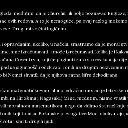
gleda, međutim, da je Churchill, ili bolje poznavao Engleze,
sac ovih redova. A to je nemoguće, pa ovaj razlog možemo 
vese. Drugi mi se čini logičnim.
 i opravdanim, ukoliko, u načelu, smatramo da je moral st
ime, sme izračunavati, i može izračunavati, kolika je i kakv
ađana Coventryja, koji će poginuti zato što evakuacija nije
pad sa sigurnošću očekivao, i onih na drugim neizvesnim me
o bi Nemci shvatili da je njihova ratna šifra dekodirana.
ličan matematičko-moralni predračun morao je biti vršen 
mbi na Hirošimu i Nagasaki.) Mi se, međutim, nismo vratili u
vili moralnom matematikom, nego da vidimo šta razlikuje o
 onih koji to nisu. Božanske prerogative Moći obuhvataju, 
životu i smrti drugih ljudi.