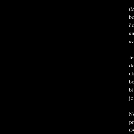
(M
be
čo
sm
sv
Je
da
uk
be
bi
je
Ne
pr
Ov