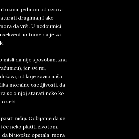
entrizmu, jednom od izvora
aturati drugima.) I ako
mora da vrši. U nedoumici
konsekventno tome da je za
k.
o misli da nije sposoban, zna
čunicu), jer svi mi,
država, od koje zavisi naša
ika moralne osetljivosti, da
ora se o njoj starati neko ko
 o sebi.
pasiti ničiji. Odbijanje da se
će neko platiti životom.
a, da bi uopšte opstala, mora