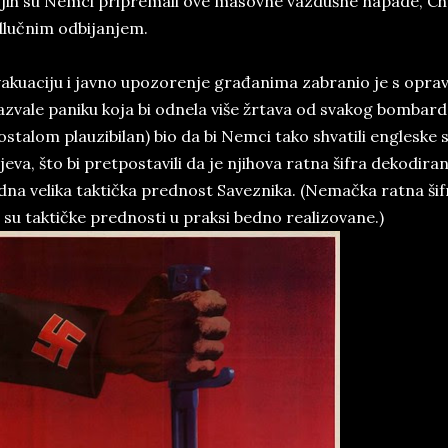
jih su Nemci pripremali ove masovne vazdušne napade, Chu
lučnim odbijanjem.
akuaciju i javno upozorenje građanima zabranio je s opra
azvale paniku koja bi odnela više žrtava od svakog bombardo
ostalom plauzibilan) bio da bi Nemci tako shvatili engleske
ljeva, što bi pretpostavili da je njihova ratna šifra dekodiran
dna velika taktička prednost Saveznika. (Nemačka ratna šifr
i su taktičke prednosti u praksi bedno realizovane.)