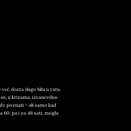
e već dosta dugo bila u ratu.
i su, u krizama, izvanredno
ođe poznati – ali samo kad
za 60, pa i za 48 sati, mogla