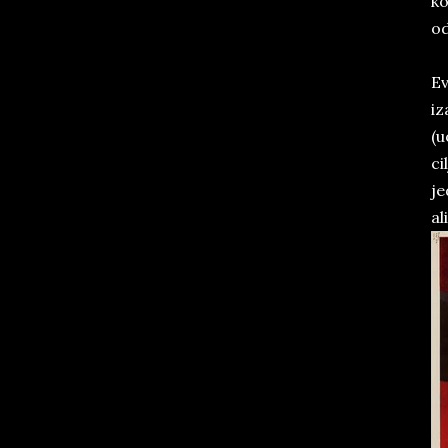
ko
od
Ev
iz
(u
ci
je
al