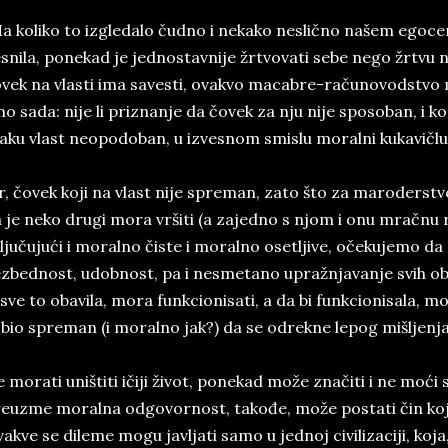
a koliko to izgledalo čudno i nekako neslično našem egoc
snila, ponekad je jednostavnije žrtvovati sebe nego žrtvu n
vek na vlasti ima savesti, ovakvo macabre-računovodstvo 
o sada: nije li priznanje da čovek za nju nije sposoban, i 
aku vlast neopodoban, u izvesnom smislu moralni kukavičlu
r, čovek koji na vlast nije spreman, zato što za maroderstv
 je neko drugi mora vršiti (a zajedno s njom i onu mračnu ra
ljučujući i moralno čiste i moralno osetljive, očekujemo da 
zbednost, udobnost, pa i nesmetano upražnjavanje svih obl
 sve to obavila, mora funkcionisati, a da bi funkcionisala, m
 bio spreman (i moralno jak?) da se odrekne lepog mišljenja
 morati uništiti ičiji život, ponekad može značiti i ne moći s
euzme moralna odgovornost, takođe, može postati čin koji 
akve se dileme mogu javljati samo u jednoj civilizaciji, koj