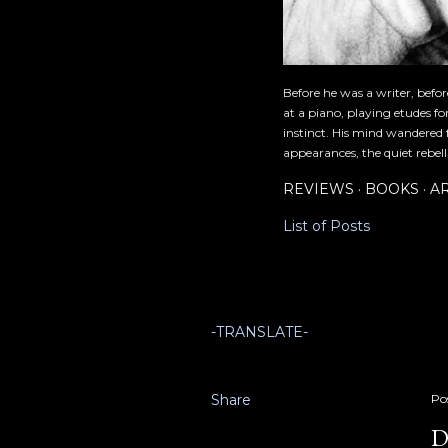
Before he was a writer, befo
at a piano, playing etudes f
instinct. His mind wandered 
appearances, the quiet rebell
REVIEWS
BOOKS
A
List of Posts
-TRANSLATE-
Share
Po
D