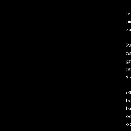
Iz
pi
za
Pa
na
gr
na
št
(S
bo
ba
od
o 