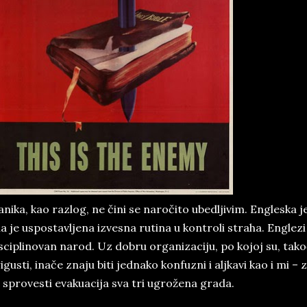
nika, kao razlog, ne čini se naročito ubedljivim. Engleska j
la je uspostavljena izvesna rutina u kontroli straha. Englez
sciplinovan narod. Uz dobru organizaciju, po kojoj su, tak
igusti, inače znaju biti jednako konfuzni i aljkavi kao i mi – 
 sprovesti evakuacija sva tri ugrožena grada.