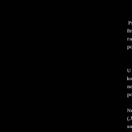
Pr
Br
ra
po
U 
ko
ne
po
Ne
(„
sa