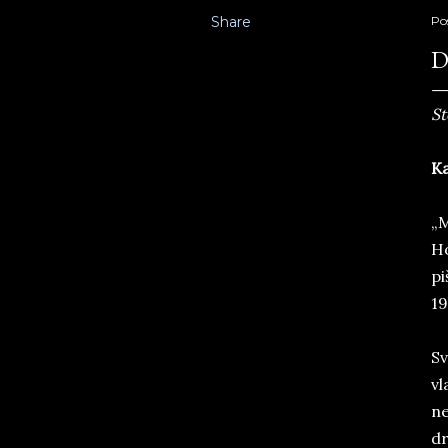
Share
Po
D
St
Ka
„M
Ho
pi
19
Sv
vl
ne
dr