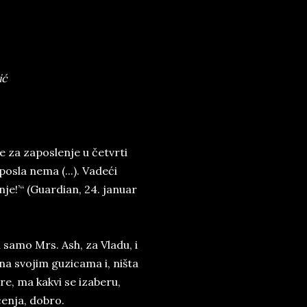
ić
e za zaposlenje u četvrti
osla nema (...). Vadeći
nje!’“ (Guardian, 24. januar
samo Mrs. Ash, za Vladu, i
a svojim guzicama i, ništa
re, ma kakvi se izaberu,
enja, dobro.