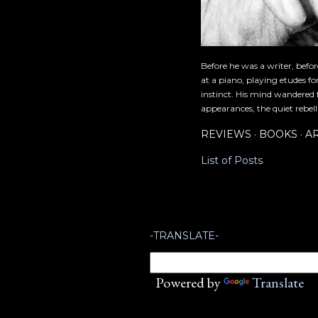
Before he was a writer, befo
at a piano, playing etudes f
instinct. His mind wandered 
appearances, the quiet rebell
REVIEWS
BOOKS
A
List of Posts
-TRANSLATE-
Powered by
Translate