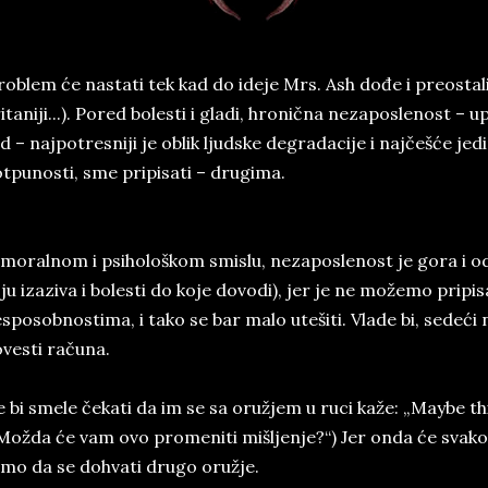
oblem će nastati tek kad do ideje Mrs. Ash dođe i preostali
itaniji...). Pored bolesti i gladi, hronična nezaposlenost –
d – najpotresniji je oblik ljudske degradacije i najčešće jedin
tpunosti, sme pripisati – drugima.
moralnom i psihološkom smislu, nezaposlenost je gora i od g
ju izaziva i bolesti do koje dovodi), jer je ne možemo pripisa
sposobnostima, i tako se bar malo utešiti. Vlade bi, sedeć
vesti računa.
 bi smele čekati da im se sa oružjem u ruci kaže: „Maybe th
Možda će vam ovo promeniti mišljenje?“) Jer onda će svako 
mo da se dohvati drugo oružje.