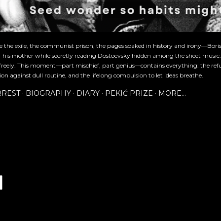
re the exile, the communist prison, the pages soaked in history and irony—Bori
or his mother while secretly reading Dostoevsky hidden among the sheet music
freely. This moment—part mischief, part genius—contains everything: the refu
ion against dull routine, and the lifelong compulsion to let ideas breathe.
RREST
BIOGRAPHY
DIARY
PEKIĆ PRIZE
MORE…