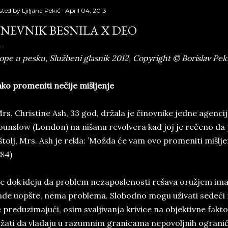
sted by
Ljiljana Pekić
April 04, 2013
NEVNIK BESNILA X DEO
ope u pesku, Službeni glasnik 2012, Copyright © Borislav Pek
ko promeniti nečije mišljenje
rs. Christine Ash, 33 god, držala je činovnike jedne agencij
unslow (London) na nišanu revolvera kad joj je rečeno da p
štolj, Mrs. Ash je rekla: ’Možda će vam ovo promeniti mišlje
84)
e dok ideju da problem nezaposlenosti rešava oružjem ima 
ade uopšte, nema problema. Slobodno mogu uživati sedeći n
 preduzimajući, osim svaljivanja krivice na objektivne fakto
žati da vladaju u razumnim granicama nepovoljnih ogranič