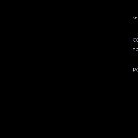
Sh
C
PO
P