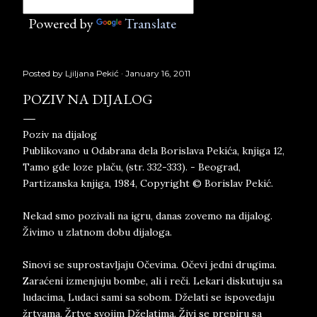
Powered by
Translate
Posted by
Ljiljana Pekić
January 16, 2011
POZIV NA DIJALOG
Poziv na dijalog
Publikovano u Odabrana dela Borislava Pekića, knjiga 12,
Tamo gde loze plaču, (str. 332-333). - Beograd,
Partizanska knjiga, 1984, Copyright © Borislav Pekić.
Nekad smo pozivali na igru, danas zovemo na dijalog.
Živimo u zlatnom dobu dijaloga.
Sinovi se suprostavljaju Očevima. Očevi jedni drugima.
Zaraćeni izmenjuju bombe, ali i reči. Lekari diskutuju sa
ludacima, Ludaci sami sa sobom. Dželati se ispovedaju
žrtvama, Žrtve svojim Dželatima. Živi se prepiru sa