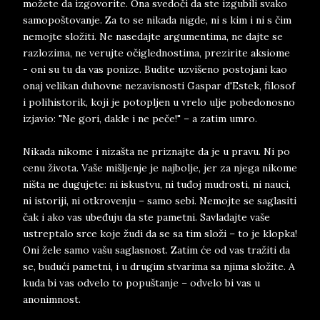
možete da izgovorite. Ona svedoči da ste izgubili svako
samopoštovanje. Za to se nikada nigde, ni s kim i ni s čim
nemojte složiti. Ne nasedajte argumentima, ne dajte se
razlozima, ne verujte očiglednostima, prezirite aksiome
- oni su tu da vas ponize. Budite uzvišeno postojani kao
onaj velikan duhovne nezavisnosti Gaspar d'Estek, filosof
i polihistorik, koji je potopljen u vrelo ulje pobedonosno
izjavio: "Ne gori, dakle i ne peče!" – a zatim umro.
Nikada nikome i nizašta ne priznajte da je u pravu. Ni po
cenu života. Vaše mišljenje je najbolje, jer za njega nikome
ništa ne dugujete: ni iskustvu, ni tuđoj mudrosti, ni nauci,
ni istoriji, ni otkrovenju – samo sebi. Nemojte se saglasiti
čak i ako vas ubeđuju da ste pametni. Savladajte vaše
ustreptalo srce koje žudi da se sa tim složi – to je klopka!
Oni žele samo vašu saglasnost. Zatim će od vas tražiti da
se, budući pametni, i u drugim stvarima sa njima složite. A
kuda bi vas odvelo to popuštanje – odvelo bi vas u
anonimnost.