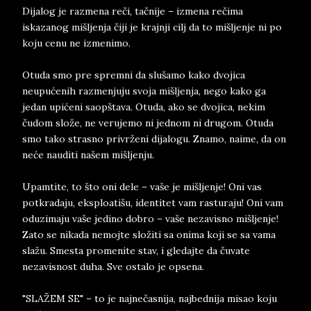
Dijalog je razmena reči, tačnije – izmena rečima
iskazanog mišljenja čiji je krajnji cilj da to mišljenje ni po
koju cenu ne izmenimo.
Otuda smo pre spremni da slušamo kako dvojica
neupućenih razmenjuju svoja mišljenja, nego kako ga
jedan upićeni saopštava. Otuda, ako se dvojica, nekim
čudom slože, ne verujemo ni jednom ni drugom. Otuda
smo tako strasno privrženi dijalogu. Znamo, naime, da on
neće nauditi našem mišljenju.
Upamtite, to što oni dele – vaše je mišljenje! Oni vas
potkradaju, eksploatišu, identitet vam rasturaju! Oni vam
oduzimaju vaše jedino dobro – vaše nezavisno mišljenje!
Zato se nikada nemojte složiti sa onima koji se sa vama
slažu. Smesta promenite stav, i gledajte da čuvate
nezavisnost duha. Sve ostalo je opsena.
"SLAŽEM SE" – to je najnečasnija, najbednija misao koju