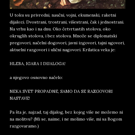
U toku su privredni, naučni, vojni, ekumenski, raketni
dijalozi. Dvostrani, trostrani, višestrani, čak i jednostrani.
Na vrhu kao i na dnu. Oko četvrtastih stolova, oko
okruglih stolova, i bez stolova. Množe se diplomatski
pregovori, načelni dogovori, javni izgovori, tajni ugovori,
aktuelni razgovori i ulični nagovori. Krilatica veka je:
HLEBA, IGARA I DIJALOGA!
a njegovo osnovno načelo:
NEKA SVET PROPADNE, SAMO DA SE RAZGOVORI
NASTAVE!
Pa šta je, najzad, taj dijalog, bez kojeg više ne možemo ni
na molitvu? (Mi se, naime, i ne molimo više, mi sa Bogom
razgovaramo.)