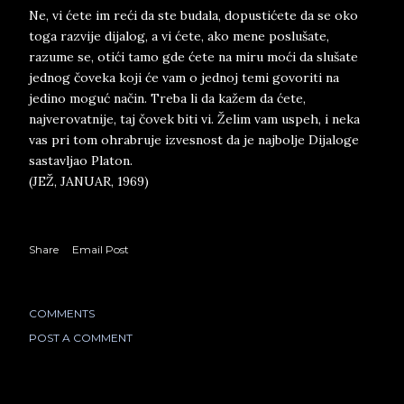
Ne, vi ćete im reći da ste budala, dopustićete da se oko
toga razvije dijalog, a vi ćete, ako mene poslušate,
razume se, otići tamo gde ćete na miru moći da slušate
jednog čoveka koji će vam o jednoj temi govoriti na
jedino moguć način. Treba li da kažem da ćete,
najverovatnije, taj čovek biti vi. Želim vam uspeh, i neka
vas pri tom ohrabruje izvesnost da je najbolje Dijaloge
sastavljao Platon.
(JEŽ, JANUAR, 1969)
Share
Email Post
COMMENTS
POST A COMMENT