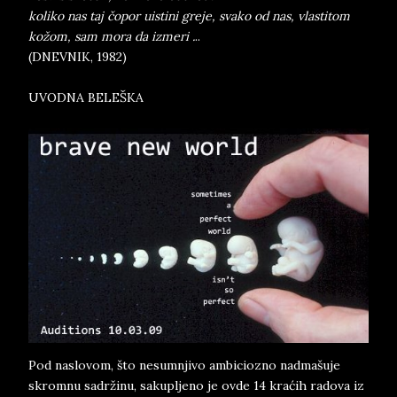
koliko nas taj čopor uistini greje, svako od nas, vlastitom
kožom, sam mora da izmeri .
..
(DNEVNIK, 1982)
UVODNA BELEŠKA
Pod naslovom, što nesumnjivo ambiciozno nadmašuje
skromnu sadržinu, sakupljeno je ovde 14 kraćih radova iz