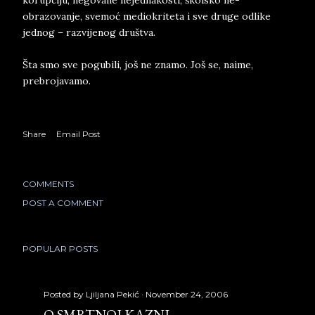
korupciju, negovane nejednakosti, školsko ne-
obrazovanje, svemoć mediokriteta i sve druge odlike
jednog – razvijenog društva.
Šta smo sve pogubili, još ne znamo. Još se, naime,
prebrojavamo.
Share
Email Post
COMMENTS
POST A COMMENT
POPULAR POSTS
Posted by
Ljiljana Pekić
November 24, 2006
O SMRTNOJ KAZNI