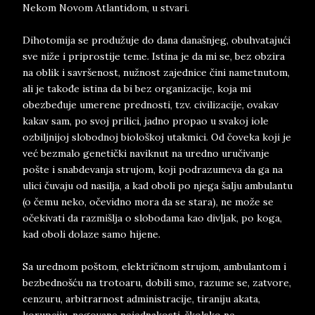
Nekom Novom Atlantidom, u stvari.
Dihotomija se produžuje do dana današnjeg, obuhvatajući
sve niže i priprostije teme. Istina je da mi se, bez obzira
na oblik i savršenost, nužnost zajednice čini nametnutom,
ali je takođe istina da bi bez organizacije, koja mi
obezbeđuje umerene prednosti, tzv. civilizacije, ovakav
kakav sam, po svoj prilici, jadno propao u svakoj iole
ozbiljnijoj slobodnoj biološkoj utakmici. Od čoveka koji je
već bezmalo genetički naviknut na uredno uručivanje
pošte i snabdevanja strujom, koji podrazumeva da ga na
ulici čuvaju od nasilja, a kad oboli po njega šalju ambulantu
(o čemu neko, očevidno mora da se stara), ne može se
očekivati da razmišlja o slobodama kao divljak, po koga,
kad oboli dolaze samo hijene.
Sa urednom poštom, električnom strujom, ambulantom i
bezbednošću na trotoaru, dobili smo, razume se, zatvore,
cenzuru, arbitrarnost administracije, tiraniju akata,