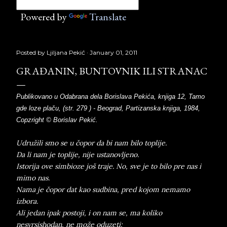
Powered by
Translate
Posted by
Ljiljana Pekić
January 01, 2011
GRAĐANIN, BUNTOVNIK ILI STRANAC
Publikovano u Odabrana dela Borislava Pekića, knjiga 12, Tamo
gde loze plaču, (str. 279 ) - Beograd, Partizanska knjiga, 1984,
Copzright © Borislav Pekić.
Udružili smo se u čopor da bi nam bilo toplije.
Da li nam je toplije, nije ustanovljeno.
Istorija ove simbioze još traje. No, sve je to bilo pre nas i
mimo nas.
Nama je čopor dat kao sudbina, pred kojom nemamo
izbora.
Ali jedan ipak postoji, i on nam se, ma koliko
nesvrsishodan, ne može oduzeti: