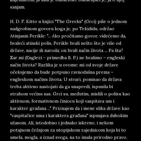
sanjam.
H. D. F. Kitto u knjizi "The Greeks" (Grci) piše o jednom
nadgrobnom govoru koga je, po Tekididu, održao
Atinjanin Perikle: "... Ako pročitamo govor, videćemo da,
hvaleći atinski polis, Perikle hvali nešto što je više od
države, nacije ili naroda; on hvali način života ... Pa šta?
Zar mi (Englezi – primedba B. P.) ne hvalimo – engleski
način života? Razlika je u ovome: mi od svoje države
očekujemo da bude potpuno ravnodušna prema –
engleskom načinu života. U stvari, pomisao da država
treba aktivno nastojati da ga unapredi, ispunila bi
strahom većinu nas. Grci su, međutim, mislili o polisu kao
aktivnom, formativnom činiocu koji vaspitava um i
karakter građana ..." Priznajem da i mene slika države kao
"vaspitačice uma i karaktera građana" ispunjava dubokim
užasom. Ali, istodobno i jednako iskreno, i nekom
potajnom čežnjom za utopijskom zajednicom koja bi to
umela, mogla, a iznad svega, na to imala prirodno pravo.