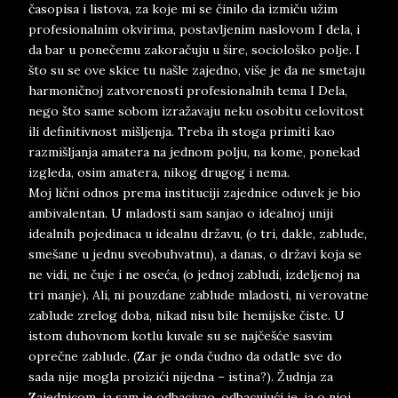
časopisa i listova, za koje mi se činilo da izmiču užim
profesionalnim okvirima, postavljenim naslovom I dela, i
da bar u ponečemu zakoračuju u šire, sociološko polje. I
što su se ove skice tu našle zajedno, više je da ne smetaju
harmoničnoj zatvorenosti profesionalnih tema I Dela,
nego što same sobom izražavaju neku osobitu celovitost
ili definitivnost mišljenja. Treba ih stoga primiti kao
razmišljanja amatera na jednom polju, na kome, ponekad
izgleda, osim amatera, nikog drugog i nema.
Moj lični odnos prema instituciji zajednice oduvek je bio
ambivalentan. U mladosti sam sanjao o idealnoj uniji
idealnih pojedinaca u idealnu državu, (o tri, dakle, zablude,
smešane u jednu sveobuhvatnu), a danas, o državi koja se
ne vidi, ne čuje i ne oseća, (o jednoj zabludi, izdeljenoj na
tri manje). Ali, ni pouzdane zablude mladosti, ni verovatne
zablude zrelog doba, nikad nisu bile hemijske čiste. U
istom duhovnom kotlu kuvale su se najčešće sasvim
oprečne zablude. (Zar je onda čudno da odatle sve do
sada nije mogla proizići nijedna – istina?). Žudnja za
Zajednicom, ja sam je odbacivao. odbacujući je, ja o njoj