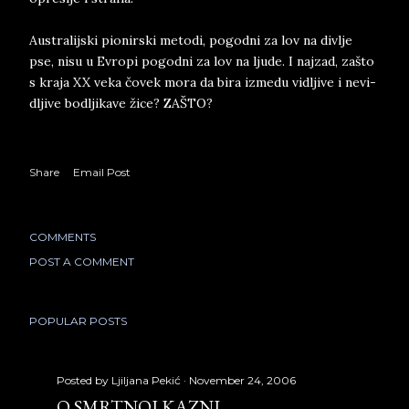
Au­stra­lij­ski pi­o­nir­ski me­to­di, po­god­ni za lov na div­lje
pse, nisu u Evro­pi po­god­ni za lov na lju­de. I naj­zad, zašto
s kra­ja XX veka čovek mora da bira iz­me­du vi­dlji­ve i ne­vi­
dlji­ve bo­dlji­ka­ve žice? ZAŠTO?
Share
Email Post
COMMENTS
POST A COMMENT
POPULAR POSTS
Posted by
Ljiljana Pekić
November 24, 2006
O SMRTNOJ KAZNI