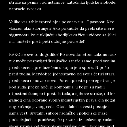
straže sa psi­ma i od usta­no­ve, zatočnika ljud­ske slo­bo­de,
na­pra­vio tvrđavu.
Ve­li­ke vas ta­ble is­pred nje upo­zo­ra­va­ju: „Opa­snost! Ne­o­
vlašćen ulaz za­branjen! Ako pokušate da pre­kršite mere
si­gur­no­sti, koje uključuju bo­dlji­ka­vu žicu i zi­do­ve sa šil­jci­
ma, možete pre­tr­pe­ti ozbil­jne po­vre­de!“
KAKO se sve to do­go­di­lo? Po no­vo­do­ne­tom za­ko­nu rad­
nik može po­stav­lja­ti štraj­ka­čke straže samo pred svo­jim
pred­u­zećem, pred­u­zećem s ko­jim je u spo­ru. Nipošto
pred tuđim. Mer­dok je jed­no­stav­no od svo­ja četi­ri sta­ra
pred­u­zeća osno­vao novo. Pu­tem pro­ste pre­re­gi­stra­ci­je
kod suda, pre­ko noći je kom­pa­ni­ja, u ko­joj su ra­di­li
otpušteni štam­pa­ri, po­sta­la tuđa, a nji­ho­ve straže, od le­
gal­nog čina od­bra­ne svo­jih in­du­strij­skih pra­va, čin ile­gal­
nog rušenja jav­nog reda. Ota­da fa­bri­ka ve­sti po­sta­je i
sama vest. Bru­tal­ni su­ko­bi rad­ničke i po­li­cij­ske mase,
pod­sećajući na ponižava­juće pri­zo­re iz ne­dav­nog ru­dar­
skog štraj­ka, od Mer­doko­ve tvrđave čine utvrđenje pod