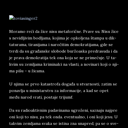
Mo­ra­mo reći da žice nisu me­ta­fo­rične. Pra­ve su. Nisu žice
s ne­vi­dlji­vim bo­dlja­ma, ko­ji­ma je op­kol­je­na štam­pa u dik­
ta­tu­ra­ma, ti­ra­ni­ja­ma i naročitim de­mo­kra­ti­ja­ma, gde se
tvr­di da su građan­ske slo­bo­de buržoa­ska pred­ra­su­da i da
je pra­va de­mo­kra­ti­ja tek ona koja se ne pri­mećuje. U ta­
kvim su zem­lja­ma kri­mi­nal­ci na vla­sti, a no­vi­na­ri koji o nji­
ma pišu – u žica­ma.
U nji­ma se prvo ka­ta­stro­fa događa u stvar­no­sti, za­tim se
po­nav­lja u mi­ni­star­stvu za in­for­ma­ci­je, a kad se opet
među na­rod vra­ti, po­sta­je tri­jumf.
Da su ra­di­o­a­ktiv­nim pa­da­vi­na­ma ugroženi, sa­zna­ju naj­pre
oni koji to nisu, pa tek onda. even­tual­no, i oni koji jesu. U
ta­kvim zem­lja­ma sva­ka se isti­na zna una­pred, pa se o sve­