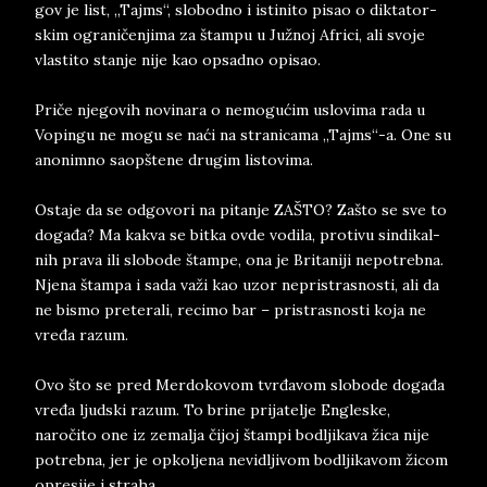
gov je list, „Tajms“, slo­bod­no i isti­ni­to pi­sao o dik­ta­tor­
skim ogra­ničen­ji­ma za štam­pu u Južnoj Afri­ci, ali svo­je
vla­sti­to stan­je nije kao op­sad­no opi­sao.
Priče nje­go­vih no­vi­na­ra o ne­mo­gućim uslo­vi­ma rada u
Vo­pin­gu ne mogu se naći na stra­ni­ca­ma „Taj­m­s“-a. One su
ano­nim­no saopštene dru­gim li­sto­vi­ma.
Osta­je da se od­go­vo­ri na pi­tan­je ZAŠTO? Zašto se sve to
događa? Ma ka­kva se bit­ka ovde vo­dila, pro­ti­vu sin­di­ka­l­
nih pra­va ili slo­bo­de štam­pe, ona­ je Bri­ta­ni­ji ne­po­treb­na.
Nje­na štam­pa i sada važi kao uzor ne­pri­stra­sno­sti, ali da
ne bi­smo pre­te­ra­li, re­ci­mo bar – pri­stra­sno­sti koja ne
vre­đa ra­zum.
Ovo što se pred Mer­doko­vom tvrđavom slo­bo­de događa
vređa ljud­ski ra­zum. To bri­ne pri­ja­tel­je En­gle­ske,
naročito one iz ze­mal­ja čijoj štam­pi bo­dl­ji­ka­va žica nije
po­treb­na, jer je opkolje­na ne­vi­dl­ji­vom bo­dlji­ka­vom žicom
opre­si­je i stra­ha.