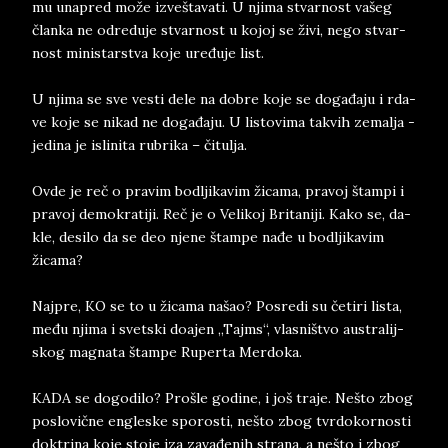
mu una­pred može izvešta­va­ti. U nji­ma stvar­nost vašeg
član­ka ne od­re­du­je stvar­nost u ko­joj se živi, nego stvar­
nost mini­star­stva koje uređuje list.
U nji­ma se sve ve­sti dele na do­bre koje se do­ga­đa­ju i rda­
ve koje se ni­kad ne do­ga­đa­ju. U listo­vi­ma ta­kvih ze­mal­ja ­
je­di­na ­je isli­ni­ta ru­bri­ka – čitu­lja.
Ov­de ­je reč o pra­vim bo­dlji­ka­vim žica­ma, pra­voj štam­pi i
pra­voj de­mo­kra­ti­ji. Reč je o Ve­li­koj Bri­ta­ni­ji. Kako se, da­
kle, de­si­lo da se deo nje­ne štam­pe nađe u bo­dlji­ka­vim
žica­ma?
Naj­pre, KO se to u žica­ma našao? Po­sre­di su četi­ri li­sta,
među nji­ma i svet­ski do­a­jen „Taj­ms“, vla­sništvo au­stra­lij­
skog mag­na­ta štam­pe Ru­per­ta Mer­do­ka.
KADA se do­go­di­lo? Pro­šle go­di­ne, i još tra­je. Nešto zbog
po­slo­vične eng­le­ske spo­ro­sti, nešto zbog tvr­do­kor­no­sti
dok­tri­na koje sto­je iza zavađenih stra­na, a nešto i zbog