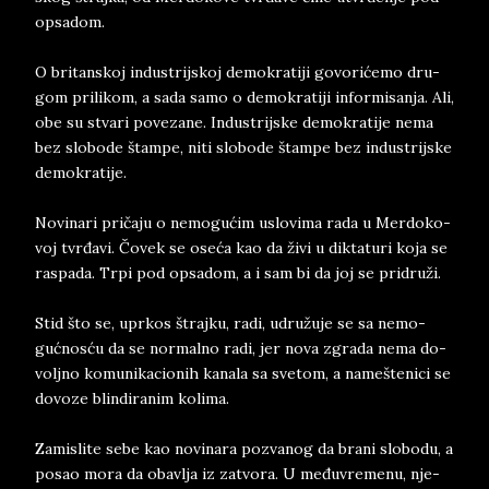
op­sa­dom.
O bri­tan­skoj in­du­strij­skoj de­mo­kra­ti­ji go­vo­rićemo dru­
gom pri­li­kom, a sada samo o de­mo­kra­ti­ji in­for­mi­san­ja. Ali,
obe su stva­ri po­ve­za­ne. In­du­strijske de­mo­kra­ti­je nema
bez slo­bo­de štam­pe, niti slobode štam­pe bez in­dustrij­ske
de­mo­kra­ti­je.
No­vi­na­ri pričaju o ne­mo­gućim uslo­vi­ma rada u Mer­doko­
voj tvr­đa­vi. Čovek se oseća kao da živi u dik­ta­tu­ri koja se
ras­pa­da. Trpi pod op­sa­dom, a i sam bi da­ joj se pri­druži.
Stid što se, upr­kos štraj­ku, radi, udružuje se sa ne­mo­
gućnosću da se nor­mal­no radi, jer no­va­ zgra­da nema do­
vol­jno ko­mu­ni­ka­cionih ka­na­la sa sve­tom, a namešte­ni­ci se
do­vo­ze blin­di­ra­nim ko­li­ma.
Za­mi­sli­te sebe kao no­vi­na­ra po­zva­nog da bra­ni slo­bo­du, a
po­sao mora da obav­lja iz za­tvo­ra. U me­đu­vre­me­nu, nje­