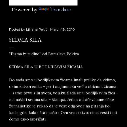
Powered by
Translate
Posted by
Ljiljana Pekić
March 18, 2010
SEDMA SILA
“Pisma iz tuđine“ od Borislava Pekića
SED­MA SILA U BO­DLJI­KAVIM ŽICA­MA
Do sada smo u bo­dlji­ka­vim žica­ma ima­li pri­li­ke da vi­di­mo,
osim za­tvo­re­ni­ka – jer i maj­mu­ni su već u običnim žica­ma
– samo prvu silu sve­ta, voj­sku. Sada se u bo­dlji­ka­vim žica­
ma našla i sed­ma sila – štam­pa. Je­dan od očeva ame­rićke
žur­na­li­sti­ke je re­kao da je vest od­go­vor na pi­tan­ja ko,
kada. gde, kako, šta i zašto. Ovu vest o tvor­ci­ma ve­sti i mi
ćemo tako is­pričati.