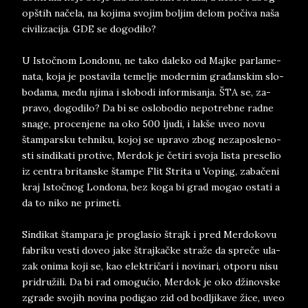
opštih načela, na ko­ji­ma svo­jim boljim de­lom počiva naša
ci­vi­li­za­ci­ja. GDE se do­go­di­lo?
U Istočnom Lon­do­nu, ne tako da­le­ko od Maj­ke par­la­me­
na­ta, koja je po­sta­vi­la te­me­lje mo­der­nim gra­đan­skim sl­o­
bo­da­ma, među nji­ma i slo­bo­di in­for­mi­san­ja. ŠTA se, za­
pra­vo, do­go­di­lo? Da bi se oslo­bo­dio ne­po­treb­ne rad­ne
sna­ge, pro­cen­je­ne na oko 500 lju­di, i lakše uveo novu
štam­par­sku teh­ni­ku, ko­joj se upra­vo zbog ne­za­po­sle­no­
sti sin­di­ka­ti pro­ti­ve, Mer­dok je četi­ri svo­ja li­sta pre­se­lio
iz cen­tra bri­tan­ske štam­pe Flit Stri­ta u Vo­ping, zabačeni
kraj Istočnog Lon­dona, bez koga bi grad mo­gao osta­ti a
da to niko ne pri­me­ti.
Sin­di­kat štam­pa­ra ­je pro­gla­sio štrajk i pred Mer­doko­vu
fa­bri­ku ve­sti do­veo jake štraj­ka­čke straže da spreče ula­
zak oni­ma koji se, kao elek­tričari i no­vi­na­ri, ot­po­ru nisu
pri­družili. Da bi rad omo­gućio, Mer­dok je oko džinov­ske
zgra­de svo­jih no­vi­na po­di­gao zid od bo­dlji­ka­ve žice, uveo