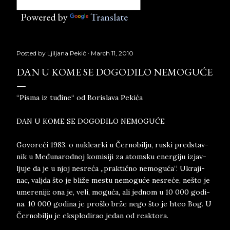
Powered by
Translate
Posted by
Ljiljana Pekić
March 11, 2010
DAN U KOME SE DOGODILO NEMOGUĆE
“Pisma iz tuđine“ od Borislava Pekića
DAN U KOME SE DO­GO­DI­LO NE­MO­GUĆE
Go­vo­reći 1983. o nu­kle­ar­ki u Černo­bi­lju, ru­ski pred­stav­
nik u Međuna­rod­noj ko­mi­si­ji za atom­sku ener­gi­ju iz­jav­
lju­je da je u njoj ne­sreća „prak­tično ne­mo­guća“. Ukra­ji­
nac, valj­da što je bliže me­stu ne­mo­guće ne­sreće, nešto je
ume­re­ni­ji: ona je, veli, mo­guća, ali ­jed­nom u 10 000 go­di­
na. 10 000 go­di­na je prošlo brže nego što je hteo Bog. U
Če­rno­bil­ju ­je eks­plo­di­rao je­dan od re­ak­to­ra.