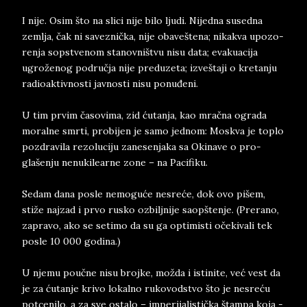
I nije. Osim što na sli­ci nije bilo lju­di. Ni­jed­na su­sed­na
zem­lja, čak ni sa­ve­znička, nije oba­ve­šte­na; ni­ka­kva upo­zo­
ren­ja sop­stve­nom stanov­ni­štvu nisu data; eva­ku­a­ci­ja
ugroženog pod­ru­čja nije pred­u­ze­ta; iz­ve­šta­ji o kre­tan­ju
ra­di­o­ak­tiv­nosti jav­no­sti nisu po­nu­đe­ni.
U tim pr­vim časo­vi­ma, zid ćutan­ja, kao mračna ogra­da
mo­ral­ne smr­ti, pro­bi­jen je samo jed­nom: Mo­skva je to­plo
po­zdra­vi­la re­zo­lu­ci­ju za­ne­sen­ja­ka sa Oki­na­ve o pro­
glašenju ne­nu­kile­ar­ne zone – na Pa­ci­fi­ku.
Se­dam dana po­sle ne­mo­guće ne­sreće, dok ovo pišem,
stiže naj­zad i prvo ru­sko ozbil­jni­je sa­op­štenje. (Pre­ra­no,
za­pra­vo, ako se se­ti­mo da su ga op­ti­mi­sti očeki­va­li tek
po­sle 10 000 go­di­na.)
U nje­mu poučne nisu broj­ke, možda i isti­ni­te, već vest da
je za ćutan­je kri­vo lo­kal­no ru­ko­vod­stvo što je ne­sreću
pot­ce­ni­lo, a za sve osta­lo – im­pe­ri­ja­li­stička štam­pa ko­ja ­