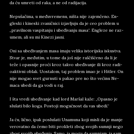
da ću umre­ti od raka, a ne od ra­di­ja­ci­ja.
Nepušačima, u međuvre­me­nu, ništa nije za­jemčeno. En­
gle­ski i ki­ne­ski zva­ničnici iz­jav­lju­ju da je ceo pro­blem u
„pra­vil­nom vas­pi­tanju i ubeđivan­ju masa“. En­gle­ze ne raz­
u­mem, ali su mi Ki­ne­zi ja­sni.
Oni sa ubeđivan­jem masa ima­ju ve­li­ka isto­rij­ska is­ku­stva.
Stvar je, međutim, u tome da još nije raščišćeno da li je
teže i opa­sni­je proći kroz ta­kvo ube­đi­van­je ili kroz ra­di­
o­ak­tiv­ni oblak. Uo­sta­lom, taj pro­blem imao je i Hi­tler. On
nije mo­gao svet gur­nu­ti u pa­kao pre no što većinu Ne­
ma­ca ube­di da ga vodi u raj.
I šta vre­di ubeđivan­je kad lord Mar­šal kaže: „Opa­sno je
slu­ša­ti bilo koga. Po­stoji mogućnost da vas ube­di.“
Ja ću, lično, ipak po­slušati Una­mu­na koji mi­sli da je man­je
ve­ro­vat­no da ćemo biti pro­kle­ti zbog svo­jih sum­nji nego
zbog svo­jih ubeđenja. Samo, ja mogu da sum­njam, ja sam