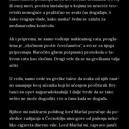
ili onoj meri, pro­ti­vu in­sta­la­ci­ja u ko­ji­ma su ne­sreće te­o­
ret­ski ne­mo­guće a prak­tično se sva­ki čas događaju. A
kako re­a­gu­ju vla­de, kako na­u­ka? Jed­ni se zalažu za
međuna­rod­nu kon­tro­lu.
Ali i pri­pre­ma, ne samo vođenje nu­kle­a­mog rata, pro­gla­
še­na je „zločinom pro­tiv čovečan­stva“, a svi se za nje­ga
pri­pre­ma­ju. Naročito glav­ni pot­pi­sni­ci pro­to­ko­la o ta­
kvom ratu kao zlo­či­nu. Dru­gi vele da se na greškama va­lja
učiti.
U redu, samo ovde su gre­ške ta­kve da sva­ka od njih znat­
no sman­ju­je broj učeni­ka koji bi učen­jem pro­fi­ti­ra­li. Bri­
tan­ci su opet naj­pa­ra­dok­sal­niji. I dal­je tvr­de da se tako
nešto ne može do­go­di­ti, i to u času kada se događa.
Nji­hov mi nu­kle­ar­ni po­lu­bog lord Mar­šal poručuje da po­
sle­di­ce ra­di­ja­ci­ja u Čer­no­bil­ju nisu gore od pušenja ne­ko­
li­ko ci­ga­re­ta dnev­no više. Lord Mar­šal mi, za­pra­vo jamči