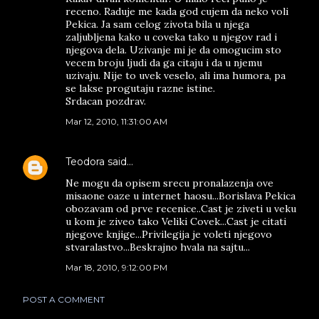
receno. Raduje me kada god cujem da neko voli
Pekica. Ja sam celog zivota bila u njega
zaljubljena kako u coveka tako u njegov rad i
njegova dela. Uzivanje mi je da omogucim sto
vecem broju ljudi da ga citaju i da u njemu
uzivaju. Nije to uvek veselo, ali ima humora, pa
se lakse progutaju razne istine.
Srdacan pozdrav.
Mar 12, 2010, 11:31:00 AM
Teodora
said…
Ne mogu da opisem srecu pronalazenja ove
misaone oaze u internet haosu...Borislava Pekica
obozavam od prve recenice..Cast je ziveti u veku
u kom je ziveo tako Veliki Covek...Cast je citati
njegove knjige...Privilegija je voleti njegovo
stvaralastvo...Beskrajno hvala na sajtu...
Mar 18, 2010, 9:12:00 PM
POST A COMMENT