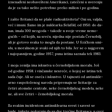
iz­ne­nađeni ne­o­ba­vešteni Ame­ri­kan­ci, zatečeni u uve­ren­ju
da je za tako nešto po­treb­no pre­ko mi­li­on i po go­di­na.
I zašto Bri­tan­ci da se pla­še ra­di­o­ak­ti­vi­te­ta? Oni su, va­ljda,
već i imu­ni. Samo im je nu­kle­ar­ka Se­la­fi­ld, od 1950. do da­
nas, ima­la 300 ne­zgo­da – takođe u svo­je vre­me ne­mo­
gućih – od ko­jih, na sreću, ni­jed­na nije po­sta­la Černo­bilj,
ali je go­to­vo sva­ka to mo­gla da po­sta­ne. U fizičkom smi­
slu, u mo­ral­no­m je sva­ki od njih to bila. Jer se o naj­go­rem
i naj­o­pa­sni­jem, go­di­ne 1957, puna isti­na sa­zna­la tek 1983.
1 moja ze­ml­ja ima is­ku­stva u černo­biljskom mo­ra­lu. Još
od go­di­ne 1958. i vinčan­ske ne­sreće, o ko­joj se isti­na tek
sada čuje. Ali se oseća i is­ku­stvo. U taj­no­sti od an­ti­nu­kle­
a­rno ras­po­loženog na­ro­da pri­pre­ma­ju se li­ci­ta­ci­je za
četi­ri atom­ske cen­tra­le, neke čer­no­biljs­kog mo­de­la, neke
ne, ali sve četi­ri – čemo­biljs­kog mo­ra­la.
Sa sva­kim in­ci­den­tom an­ti­nu­kle­ar­na svest i sa­vest se
bude. An­ke­te po­ka­zu­ju da su dve trećine Bri­ta­na­ca, u ovoj