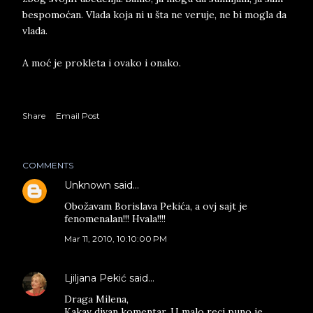
bes­po­moćan. Vla­da koja ni u šta ne ve­ru­je, ne bi mo­gla da
vla­da.
A moć je pro­kle­ta i ova­ko i ona­ko.
Share
Email Post
COMMENTS
Unknown
said…
Obožavam Borislava Pekića, a ovj sajt je
fenomenalan!!! Hvala!!!!
Mar 11, 2010, 10:10:00 PM
Ljiljana Pekić
said…
Draga Milena,
Kakav divan komentar. U malo reci puno je