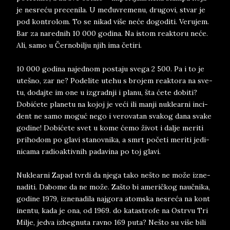
je ne­sreću pre­ce­ni­la. U međuvre­me­nu, dru­go­vi, stvar je
pod kon­tro­lom. To se ni­kad više neće do­go­di­ti. Ve­ru­jem.
Bar za na­red­nih 10 000 go­di­na. Na istom re­ak­to­ru neće.
Ali, samo u Čer­no­bil­ju njih ima čet­iri.
10 000 go­di­na na­jed­nom po­sta­ju sve­ga 2 500. Pa i to je
utešno, zar ne? Po­de­li­te ute­hu s bro­jem re­ak­to­ra na sve­
tu, do­daj­te im one u iz­grad­nji i pla­nu, šta ćete do­bi­ti?
Dobićete pla­ne­tu na ko­joj je veći ili man­ji nu­kle­ar­ni in­ci­
dent ne samo moguć nego i ve­ro­va­tan sva­kog dana sva­ke
go­di­ne! Dobićete svet u kome ćemo život i dal­je me­ri­ti
pri­ho­dom po gla­vi sta­nov­ni­ka, a smrt početi me­ri­ti je­di­
ni­ca­ma ra­­­dioak­tiv­nih pa­da­vi­na po toj gla­vi.
Nu­kle­ar­ni Za­pad tvr­di da nje­ga tako nešto ne može iz­ne­
na­di­ti. Da­bo­me da ne može. Zašto bi ame­ričkog naučnika,
go­di­ne 1979, iz­ne­na­di­la naj­gora atom­ska ne­sreća na kon­t
i­nen­tu, ka­da ­je ona, od 1969. do ka­ta­stro­fe na Ostr­vu Tri
Mil­je, je­dva iz­beg­nu­ta rav­no 169 puta? Nešto su više bili