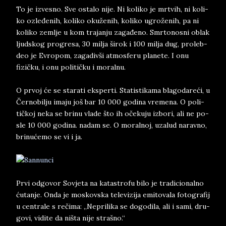
To je iz­ve­sno. Sve osta­lo nije. Ni ko­li­ko je mr­tvih, ni ko­li­
ko ozleđenih, ko­li­ko okuženih, ko­li­ko ugroženih, pa ni
ko­li­ko zem­lje u kom tra­jan­ju zagađeno. Smr­to­no­sni oblak
ljud­skog pro­gre­sa, 30 mil­ja ši­rok i 100 mil­ja dug, pro­leb­
deo je Evro­pom, za­ga­div­ši at­mos­fe­ru pla­ne­te. I onu
fizičku, i onu po­li­tičku i mo­ral­nu.
O pr­voj će se sta­ra­ti eks­per­ti. Sta­ti­sti­ka­ma bla­go­da­reći, u
Černo­bil­ju ima­ju još bar 10 000 go­di­na vre­me­na. O po­li­
tičkoj neka se bri­nu vla­de što ih očeku­ju iz­bo­ri, ali ne po­
sle 10 000 go­di­na. na­dam se. O mo­ral­noj, uza­lud na­rav­no,
bri­nućemo se vi i ja.
Prvi od­go­vor So­vje­ta na ka­ta­stro­fu bilo je tra­di­ci­o­nal­no
ćutan­je. On­da­ je mo­skov­ska te­le­vi­zi­ja emi­to­va­la fo­to­gra­fi­j
u cen­tra­le s rečima: „Ne­prili­ka se do­go­di­la, ali i sami, dru­
go­vi, vi­di­te da ništa nije strašno.“