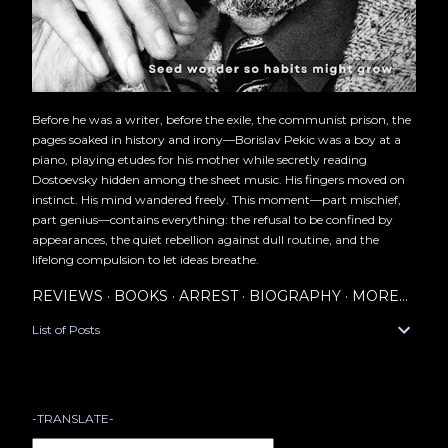
Before he was a writer, before the exile, the communist prison, the
pages soaked in history and irony—Borislav Pekic was a boy at a
piano, playing etudes for his mother while secretly reading
Dostoevsky hidden among the sheet music. His fingers moved on
instinct. His mind wandered freely. This moment—part mischief,
part genius—contains everything: the refusal to be confined by
appearances, the quiet rebellion against dull routine, and the
lifelong compulsion to let ideas breathe.
REVIEWS
BOOKS
ARREST
BIOGRAPHY
MORE…
List of Posts
-TRANSLATE-