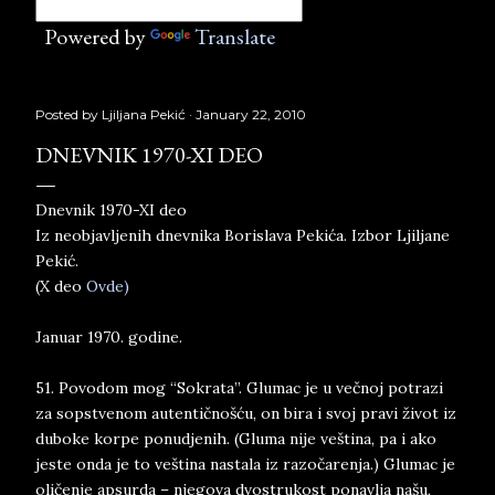
Powered by
Translate
Posted by
Ljiljana Pekić
January 22, 2010
DNEVNIK 1970-XI DEO
Dnevnik 1970-XI deo
Iz neobjavljenih dnevnika Borislava Pekića. Izbor Ljiljane
Pekić.
(X deo
Ovde)
Januar 1970. godine.
51. Povodom mog “Sokrata”. Glumac je u večnoj potrazi
za sopstvenom autentičnošću, on bira i svoj pravi život iz
duboke korpe ponudjenih. (Gluma nije veština, pa i ako
jeste onda je to veština nastala iz razočarenja.) Glumac je
oličenje apsurda – njegova dvostrukost ponavlja našu,