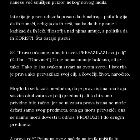
nanese već smišljen prizor nekog novog ludila.
Istorija je piscu oduzela posao da ih nabraja, psihologija
da ih tumači, religija da ih reši, nauka da ih opisuje i
kadikad da ih leči, filosofija nad njima umuje, a politika da
ih KORISTI. Šta ostaje piscu?
53. “Pravo očajanje odmah i uvek PREVAZILAZI svoj cilj”.
(Kafka – “Dnevnici”) To je nema sumnje bolesno, ali je
tako. Tako je i sa svakom stvari na ovom svetu. I istorija
je prava ako prevazilazi svoj cilj, a čovečiji život, naročito.
Moglo bi se kazati, medjutim, da je prava istina ona koja
sasvim obuhvata svoj cilj (predmet) ali to bi samo
prividno bilo tačno, jer se ni zaista prava istina ne može
držati samo svog predmeta, ona ga mora prevazići, ona
se naime mora dovesti u odnos, PRODUŽITI do drugih
predmeta.
A prava reč? Primena ovog načela na jezik uništila bi