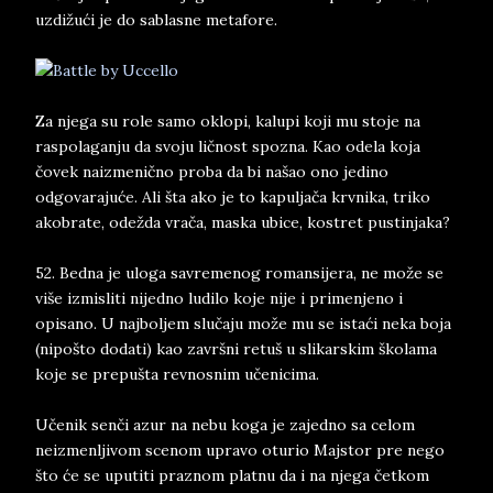
uzdižući je do sablasne metafore.
Za njega su role samo oklopi, kalupi koji mu stoje na
raspolaganju da svoju ličnost spozna. Kao odela koja
čovek naizmenično proba da bi našao ono jedino
odgovarajuće. Ali šta ako je to kapuljača krvnika, triko
akobrate, odežda vrača, maska ubice, kostret pustinjaka?
52. Bedna je uloga savremenog romansijera, ne može se
više izmisliti nijedno ludilo koje nije i primenjeno i
opisano. U najboljem slučaju može mu se istaći neka boja
(nipošto dodati) kao završni retuš u slikarskim školama
koje se prepušta revnosnim učenicima.
Učenik senči azur na nebu koga je zajedno sa celom
neizmenljivom scenom upravo oturio Majstor pre nego
što će se uputiti praznom platnu da i na njega četkom