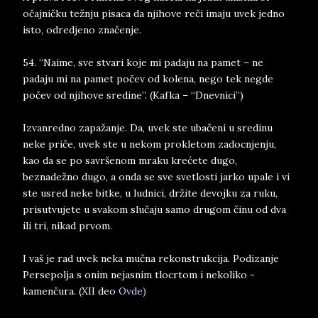
očajničku težnju pisaca da njihove reči imaju uvek jedno
isto, odredjeno značenje.
54. “Naime, sve stvari koje mi padaju na pamet – ne
padaju mi na pamet počev od kolena, nego tek negde
počev od njihove sredine”. (Kafka – “Dnevnici”)
Izvanredno zapažanje. Da, uvek ste ubačeni u sredinu
neke priče, uvek ste u nekom prokletom zadocnjenju,
kao da se po savršenom mraku krećete dugo,
beznadežno dugo, a onda se sve svetlosti jarko upale i vi
ste usred neke bitke, u ludnici, držite devojku za ruku,
prisutvujete u svakom slučaju samo drugom činu od dva
ili tri, nikad prvom.
I vaš je rad uvek neka mučna rekonstrukcija. Podizanje
Persepolja s onim nejasnim tlocrtom i nekoliko -
kamenčura. (XII deo
Ovde)