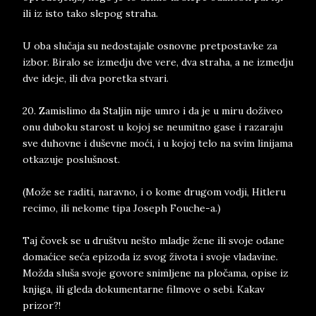
ili iz isto tako slepog straha.
U oba slučaja su nedostajale osnovne pretpostavke za
izbor. Biralo se izmedju dve vere, dva straha, a ne izmedju
dve ideje, ili dva poretka stvari.
20. Zamislimo da Staljin nije umro i da je u miru doživeo
onu duboku starost u kojoj se neumitno gase i razaraju
sve duhovne i duševne moći, i u kojoj telo na svim linijama
otkazuje poslušnost.
(Može se raditi, naravno, i o kome drugom vodji, Hitleru
recimo, ili nekome tipa Joseph Fouche-a.)
Taj čovek se u društvu nešto mladje žene ili svoje odane
domaćice seća epizoda iz svog života i svoje vladavine.
Možda sluša svoje govore snimljene na pločama, opise iz
knjiga, ili gleda dokumentarne filmove o sebi. Kakav
prizor?!