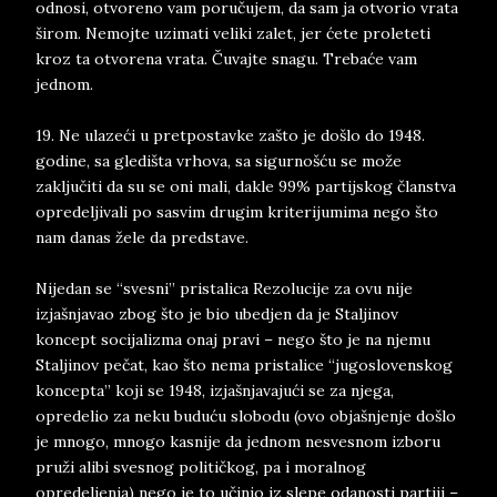
odnosi, otvoreno vam poručujem, da sam ja otvorio vrata
širom. Nemojte uzimati veliki zalet, jer ćete proleteti
kroz ta otvorena vrata. Čuvajte snagu. Trebaće vam
jednom.
19. Ne ulazeći u pretpostavke zašto je došlo do 1948.
godine, sa gledišta vrhova, sa sigurnošću se može
zaključiti da su se oni mali, dakle 99% partijskog članstva
opredeljivali po sasvim drugim kriterijumima nego što
nam danas žele da predstave.
Nijedan se “svesni” pristalica Rezolucije za ovu nije
izjašnjavao zbog što je bio ubedjen da je Staljinov
koncept socijalizma onaj pravi – nego što je na njemu
Staljinov pečat, kao što nema pristalice “jugoslovenskog
koncepta” koji se 1948, izjašnjavajući se za njega,
opredelio za neku buduću slobodu (ovo objašnjenje došlo
je mnogo, mnogo kasnije da jednom nesvesnom izboru
pruži alibi svesnog političkog, pa i moralnog
opredeljenja) nego je to učinio iz slepe odanosti partiji –