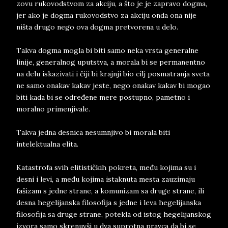
zovu rukovodstvom za akciju, a što je je zapravo dogma,
jer ako je dogma rukovodstvo za akciju onda ona nije
ništa drugo nego ova dogma pretvorena u delo.
Takva dogma mogla bi biti samo neka vrsta generalne
linije, generalnog uputstva, a morala bi se permanentno
na delu iskazivati i čiji bi krajnji bio cilj posmatranja sveta
ne samo onakav kakav jeste, nego onakav kakav bi mogao
biti kada bi se određene mere postupno, pametno i
moralno primenjivale.
Takva jedna desnica nesumnjivo bi morala biti
intelektualna elita.
Katastrofa svih elitističkih pokreta, među kojima su i
desni i levi, a među kojima istaknuta mesta zauzimaju
fašizam s jedne strane, a komunizam sa druge strane, ili
desna hegelijanska filosofija s jedne i leva hegelijanska
filosofija sa druge strane, potekla od istog hegelijanskog
izvora samo skrenuvši u dva suprotna pravca da bi se