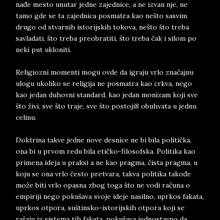
nađe mesto unutar jedne zajednice, a ne izvan nje, ne
tamo gde se ta zajednica posmatra kao nešto sasvim
drugo od stvarnih istorijskih tokova, nešto što treba
savladati, što treba preobratiti, što treba čak i silom po
neki put ukloniti.
Religiozni momenti mogu ovde da igraju vrlo značajnu
ulogu ukoliko se religija ne posmatra kao crkva, nego
kao jedan duhovni standard, kao jedan monizam koji sve
što živi, sve što traje, sve što postoji8 obuhvata u jednu
celinu.
Doktrina takve jedne nove desnice ne bi bila politička,
ona bi u prvom redu bila etičko-filosofska. Politika kao
primena ideja u praksi a ne kao pragma, čista pragma, u
koju se ona vrlo često pretvara, takva politika takođe
može biti vrlo opasna zbog toga što ne vodi računa o
empiriji nego pokušava svoje ideje nasilno, uprkos fakata,
uprkos otpora, suštinsko-istorijskih otpora koji se
rašaju iz sistema tih fakata, pokušava jednostavno da