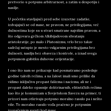
pretvorio u potpunu arbitrarnost, a zatim u despotiju i
nasilje.
U početku stavljajući pred sebe izuzetne zadatke,
izdvajajući se od mase, ne pravom, ne privilegijama, već
dužnostima koje su u stvari smatrane najvišim pravom, a
što odgovara grčkom Alkibijadovom shvatanju
aristokratije, po malo i Platonizmu, vrlo brzo takav
sadržaj ustupio je mesto vulgarnim privilegijama bez
dužnosti, nasilju bez obaveza i kontrole, a iznad svega
potpunom gubitku duhovne orijentacije.
I ono što nam se prikazuje kad posmatramo poslednje
godine takvih režima, a na žalost imali smo prilike da
vidimo isključivu propast fašizma i nacizma, ali ne i
propast daleko opasnije doktrinarnih, elitističkih režima
kao što je komunizam u Sovjetskom Savezu na primer, ti
prizori nam otkrivaju potpuno moralno rasulo pa i nešto
više. To moralno rasulo vođa praćeno je potpunim
izopačenjem svesti kod mase.