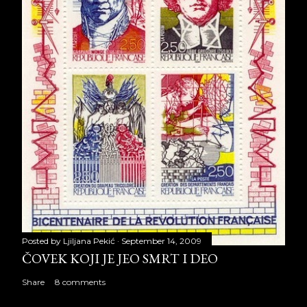
Posted by
Ljiljana Pekić
September 14, 2009
ČOVEK KOJI JE JEO SMRT I DEO
Share
8 comments