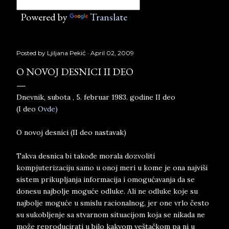
Powered by
Translate
Posted by
Ljiljana Pekić
April 02, 2009
O NOVOJ DESNICI II DEO
Dnevnik, subota , 5. februar 1983. godine II deo
(I deo
Ovde)
O novoj desnici (II deo nastavak)
Takva desnica bi takođe morala dozvoliti
kompjuterizaciju samo u onoj meri u kome je ona najviši
sistem prikupljanja informacija i omogućavanja da se
donesu najbolje moguće odluke. Ali ne odluke koje su
najbolje moguće u smislu racionalnog, jer one vrlo često
su sukobljenje sa stvarnom situacijom koja se nikada ne
može reproducirati u bilo kakvom veštačkom pa ni u