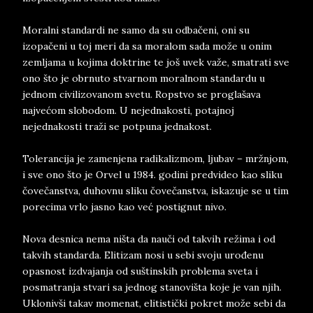
Moralni standardi ne samo da su odbačeni, oni su
izopačeni u toj meri da sa moralom sada može u onim
zemljama u kojima doktrine te još uvek važe, smatrati sve
ono što je obrnuto stvarnom moralnom standardu u
jednom civilizovanom svetu. Ropstvo se proglašava
najvećom slobodom. U nejednakosti, potajnoj
nejednakosti traži se potpuna jednakost.
Tolerancija je zamenjena radikalizmom, ljubav – mržnjom,
i sve ono što je Orvel u 1984. godini predvideo kao sliku
čovečanstva, duhovnu sliku čovečanstva, iskazuje se u tim
porecima vrlo jasno kao već postignut nivo.
Nova desnica nema ništa da nauči od takvih režima i od
takvih standarda. Elitizam nosi u sebi svoju urođenu
opasnost izdvajanja od suštinskih problema sveta i
posmatranja stvari sa jednog stanovišta koje je van njih.
Uklonivši takav momenat, elitistički pokret može sebi da