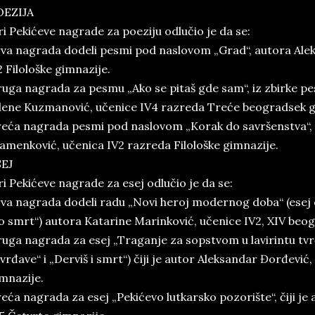
OEZIJA
ri Pekićeve nagrade za poeziju odlučio je da se:
va nagrada dodeli pesmi pod naslovom „Grad“, autora Alek
2 Filološke gimnazije.
uga nagrada za pesmu „Ako se pitaš gde sam“, iz zbirke pe
lene Kuzmanović, učenice IV4 razreda Treće beogradsek g
eća nagrada pesmi pod naslovom „Korak do savršenstva“, či
amenković, učenica IV2 razreda Filološke gimnazije.
SEJ
ri Pekićeve nagrade za esej odlučio je da se:
va nagrada dodeli radu „Novi heroj modernog doba“ (esej o
o smrt“) autora Katarine Marinković, učenice IV2, XIV beo
uga nagrada za esej „Traganje za sopstvom u lavirintu tv
vrđave“ i „Derviš i smrt“) čiji je autor Aleksandar Đorđević,
mnazije.
eća nagrada za esej „Pekićevo lutkarsko pozorište“, čiji je