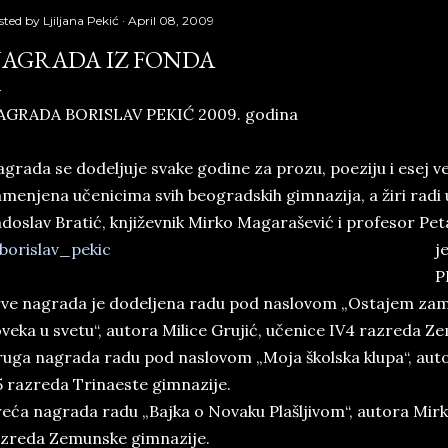
sted by
Ljiljana Pekić
April 08, 2009
AGRADA IZ FONDA
AGRADA BORISLAV PEKIĆ 2009. godina
grada se dodeljuje svake godine za prozu, poeziju i esej v
menjena učenicima svih beogradskih gimnazija, a žiri radi u
doslav Bratić, književnik Mirko Magarašević i profesor Peta
j
P
ve nagrada je dodeljena radu pod naslovom „Ostajem zam
veka u svetu“, autora Milice Grujić, učenice IV4 razreda Z
uga nagrada radu pod naslovom „Moja školska klupa“, auto
5 razreda Trinaeste gimnazije.
eća nagrada radu „Bajka o Novaku Plašljivom“, autora Mirka
zreda Zemunske gimnazije.