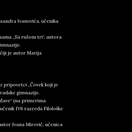
sandra Ivanovića, učenika
sama „Sa ružom tri“, autora
imnazije.
ji je autor Marija
 pripovetci „Čovek koji je
gradske gimnazije.
rđave“ (na primerima
 učenik IV6 razreda Filološke
 autor Ivana Mirovič, učenica