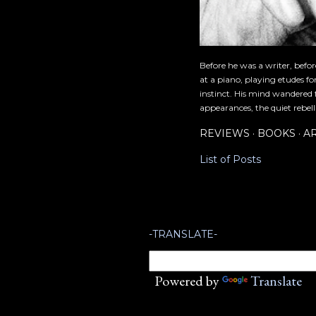
Before he was a writer, befo
at a piano, playing etudes f
instinct. His mind wandered 
appearances, the quiet rebell
REVIEWS
BOOKS
A
List of Posts
-TRANSLATE-
Powered by
Translate