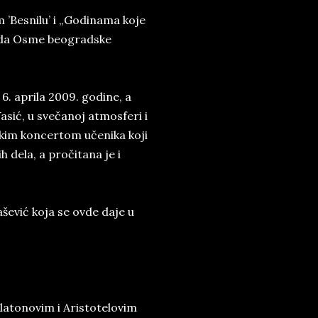
’Besnilu’ i „Godinama koje
azreda Osme beogradske
. aprila 2009. godine, a
asić, u svečanoj atmosferi i
skim koncertom učenika koji
h dela, a pročitana je i
ević koja se ovde daje u
latonovim i Aristotelovim