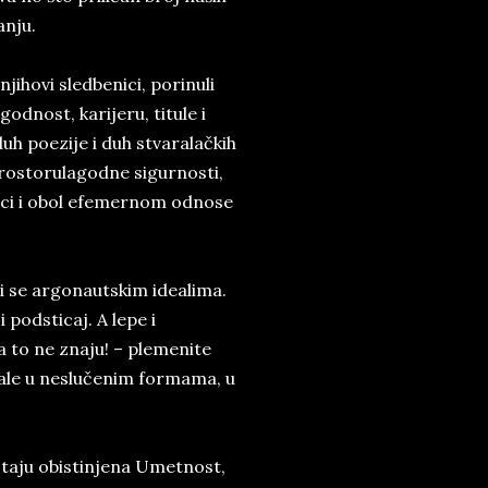
anju.
njihovi sledbenici, porinuli
dnost, karijeru, titule i
duh poezije i duh stvaralačkih
prostorulagodne sigurnosti,
isci i obol efemernom odnose
i se argonautskim idealima.
 podsticaj. A lepe i
a to ne znaju! – plemenite
ijale u neslučenim formama, u
staju obistinjena Umetnost,