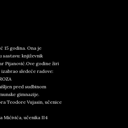
eć 15 godina. Ona je
 sastavu: književnik
r Pijanović.
Ove godine žiri
e izabrao sledeće radove:
ROZA
išljen pred sudbinom
emunske gimnazije.
ra Teodore Vujasin, učenice
 Mićivića, učenika II4