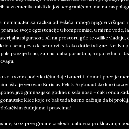
vih savremenika misli da još neograničeno ima na raspolag
, nemaju. Jer za razliku od Pekića, mnogi njegovi vršnjaci i 
 pramac svoje egzistencije u kompromise, u mirne vode, lago
terijalnu sigurnost. Ali na prostoru gde te odlike vladaju, 
krića ne uspeva da se održi,čak ako dotle i stigne. Ne. Na 
puls poezije trnu, zamasi duha posustaju, a sporedni prit
evagu.
o se u svom početku ičim daje izmeriti, domet poezije mer
im ušta je verovao Borislav Pekić. Argonautsko kao izazov i
ponovljive gimnazijske godine u sebi nose – čak i onda kad
gonautske klice koje se baš tada burno začinju da bi prokl
dokučivim žudnjama i pravcima!
snije, kroz prve godine zrelosti, duhovna proklijavanja po