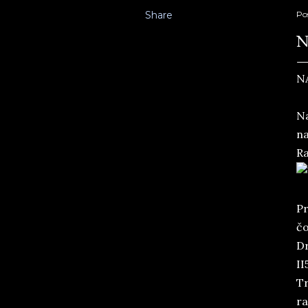
Share
Po
N
N
Na
na
Ra
Pr
čo
Dr
II
Tr
ra