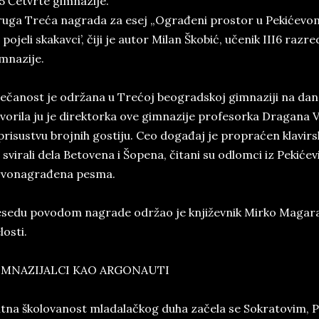
5 Četvrte gimnazije.
uga Treća nagrada za esej „Ograđeni prostor u Pekićevom 
 pojeli skakavci’, čiji je autor Milan Škobić, učenik III6 r
mnazije.
ečanost je održana u Trećoj beogradskoj gimnaziji na dan 6
vorila ju je direktorka ove gimnazije profesorka Dragana V
prisustvu brojnih gostiju. Ceo događaj je propraćen klavir
 svirali dela Betovena i Šopena, čitani su odlomci iz Pekićevi
rvonagrađena pesma.
sedu povodom nagrade održao je književnik Mirko Magaraš
losti.
IMNAZIJALCI KAO ARGONAUTI
itna školovanost mladalačkog duha začela se Sokratovim, P