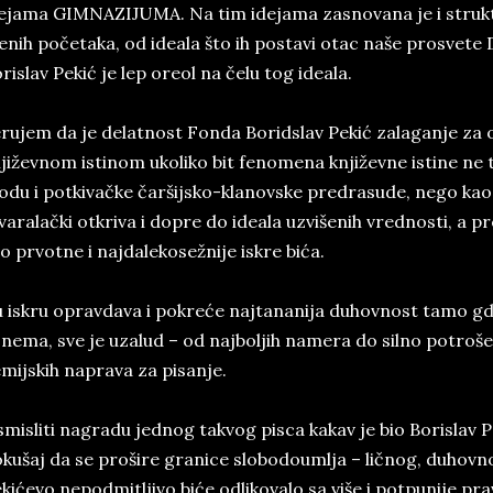
ejama GIMNAZIJUMA. Na tim idejama zasnovana je i struk
enih početaka, od ideala što ih postavi otac naše prosvete
rislav Pekić je lep oreol na čelu tog ideala.
rujem da je delatnost Fonda Boridslav Pekić zalaganje za 
jiževnom istinom ukoliko bit fenomena književne istine ne
du i potkivačke čaršijsko-klanovske predrasude, nego kao
varalački otkriva i dopre do ideala uzvišenih vrednosti, a p
o prvotne i najdalekosežnije iskre bića.
 iskru opravdava i pokreće najtananija duhovnost tamo gde
 nema, sve je uzalud – od najboljih namera do silno potrošen
mijskih naprava za pisanje.
misliti nagradu jednog takvog pisca kakav je bio Borislav Pe
kušaj da se prošire granice slobodoumlja – ličnog, duhovno
kićevo nepodmitljivo biće odlikovalo sa više i potpunije pra