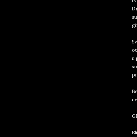
IV
Dr
su
gi
Sv
ot
u 
su
p
Be
ce
G
El