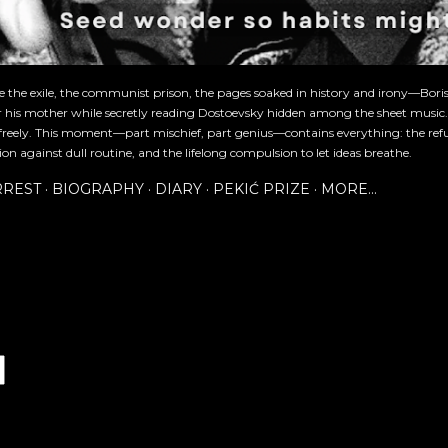
re the exile, the communist prison, the pages soaked in history and irony—Bori
or his mother while secretly reading Dostoevsky hidden among the sheet music
freely. This moment—part mischief, part genius—contains everything: the refu
ion against dull routine, and the lifelong compulsion to let ideas breathe.
RREST
BIOGRAPHY
DIARY
PEKIĆ PRIZE
MORE…