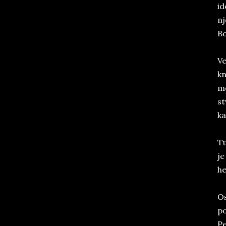
id
nj
Bo
Ve
kn
mo
st
ka
Tu
je
he
Os
po
Pe