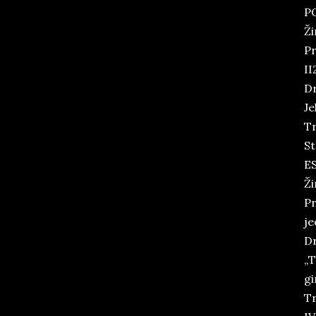
P
Ži
Pr
II
Dr
Je
Tr
St
E
Ži
Pr
je
Dr
„T
gi
Tr