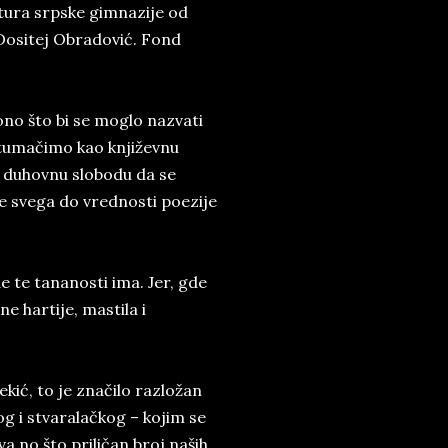
tura srpske gimnazije od
 Dositej Obradović. Fond
ono što bi se moglo nazvati
 tumačimo kao književnu
 duhovnu slobodu da se
re svega do vrednosti poezije
 te tananosti ima. Jer, gde
e hartije, mastila i
kić, to je značilo razložan
g i stvaralačkog – kojim se
va no što priličan broj naših