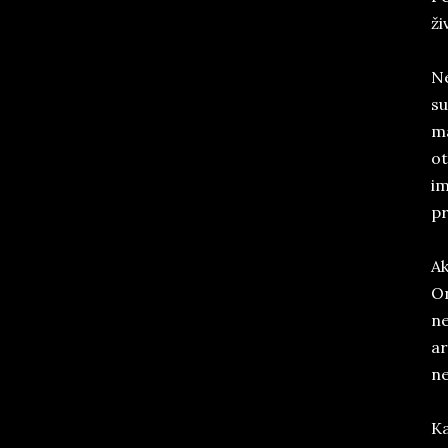
ži
Ne
su
ma
ot
im
pr
Ak
On
ne
ar
ne
Ka