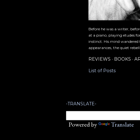
Before he was a writer, befo
at a piano, playing etudes f
instinct. His mind wandered 
appearances, the quiet rebell
REVIEWS
BOOKS
A
List of Posts
-TRANSLATE-
Powered by
Translate