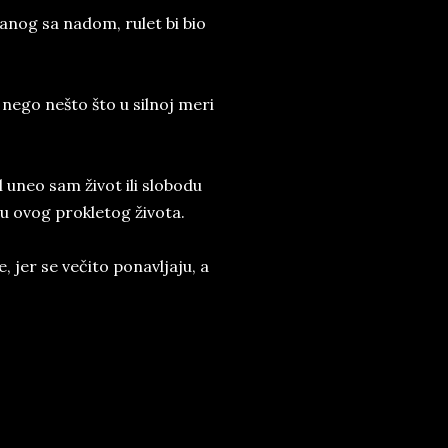
šanog sa nadom, rulet bi bio
ego nešto što u silnoj meri
l uneo sam život ili slobodu
otu ovog prokletog života.
, jer se večito ponavljaju, a