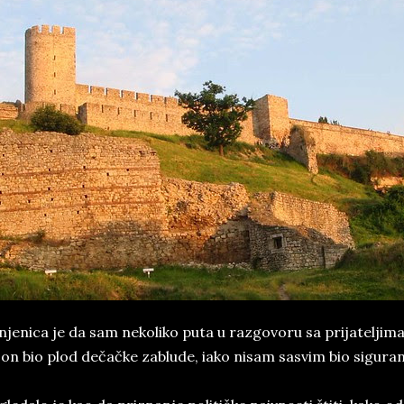
njenica je da sam nekoliko puta u razgovoru sa prijateljim
 on bio plod dečačke zablude, iako nisam sasvim bio siguran