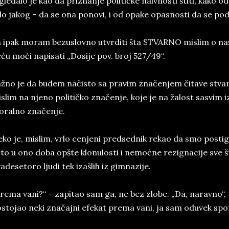
gledalo je kao da priznanje političke naivnosti štiti, kako 
lo jakog – da se ona ponovi, i od opake opasnosti da se po
 ipak moram bezuslovno utvrditi šta STVARNO mislim o naš
ću moći napisati „Dosije pov. broj 527/49“.
žno je da budem načisto sa pravim značenjem čitave stvar
slim na njeno političko značenje, koje je na žalost sasvim 
ralno značenje.
ko je, mislim, vrlo cenjeni predsednik rekao da smo postigl
 to u ono doba opšte klonulosti i nemoćne rezignacije sve št
adesetoro ljudi tek izašlih iz gimnazije.
rema vani?“ – zapitao sam ga, ne bez zlobe. „Da, naravno“, -
stojao neki značajni efekat prema vani, ja sam oduvek spo