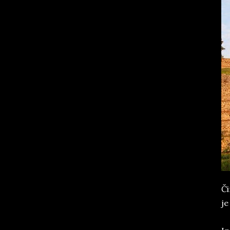
Či
je