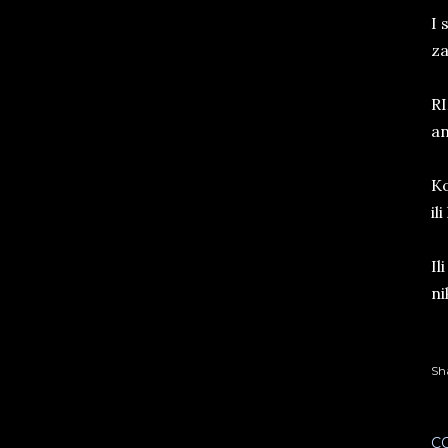
I 
za
RI
an
Ko
il
Il
ni
Sh
C