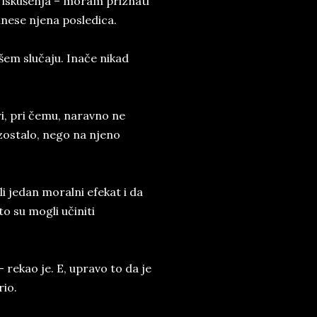
od iskušenja – moram priznati
dnese njena posledica.
em slučaju. Inače nikad
i, pri čemu, naravno ne
izostalo, nego na njeno
i jedan moralni efekat i da
o su mogli učiniti
 rekao je. E, upravo to da je
rio.