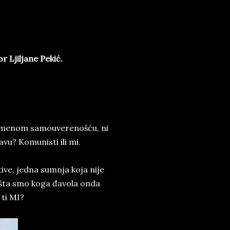
Ljiljane Pekić.
nadmenom samouverenošću, ni
vu? Komunisti ili mi.
ive, jedna sumnja koja nije
, šta smo koga đavola onda
 ti MI?