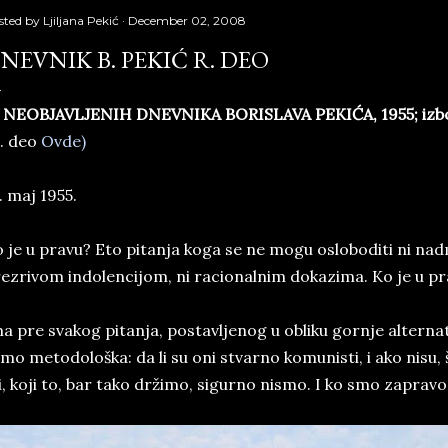
sted by
Ljiljana Pekić
December 02, 2008
NEVNIK B. PEKIĆ R. DEO
 NEOBJAVLJENIH DNEVNIKA BORISLAVA PEKIĆA, 1955; izbor 
. deo
Ovde)
. maj 1955.
 je u pravu? Eto pitanja koga se ne mogu osloboditi ni 
ezrivom indolencijom, ni racionalnim dokazima. Ko je u pra
a pre svakog pitanja, postavljenog u obliku gornje alternat
mo metodološka: da li su oni stvarno komunisti, i ako nisu
, koji to, bar tako držimo, sigurno nismo. I ko smo zapravo