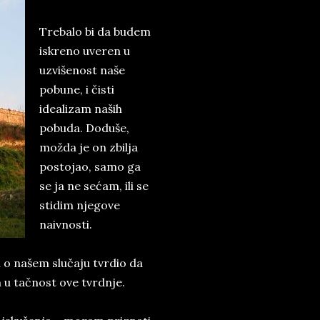
Trebalo bi da budem
iskreno uveren u
uzvišenost naše
pobune, i čisti
idealizam naših
pobuda. Doduše,
možda je on zbilja
postojao, samo ga
se ja ne sećam, ili se
stidim njegove
naivnosti.
a o našem slučaju tvrdio da
 u tačnost ove tvrdnje.