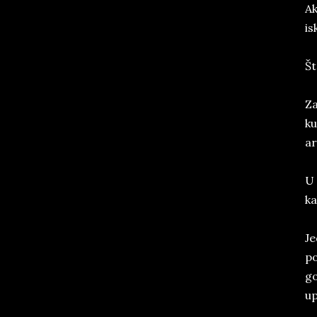
Ak
is
Št
Za
ku
ar
U 
ka
Je
po
go
up