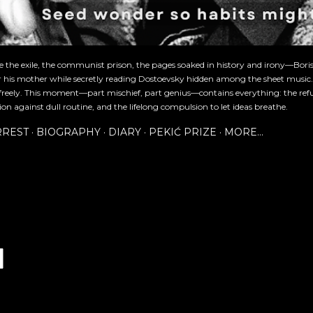
re the exile, the communist prison, the pages soaked in history and irony—Bori
or his mother while secretly reading Dostoevsky hidden among the sheet music
freely. This moment—part mischief, part genius—contains everything: the refu
ion against dull routine, and the lifelong compulsion to let ideas breathe.
RREST
BIOGRAPHY
DIARY
PEKIĆ PRIZE
MORE…