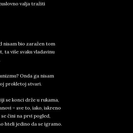
slovno valja tražiti
ad nisam bio zaražen tom
 ta više svaku vladavinu
.
munizmu? Onda ga nisam
toj prokletoj stvari.
ji se konci drže u rukama,
novi – sve to, iako, iskreno
e čini na prvi pogled,
o hteli jedino da se igramo.