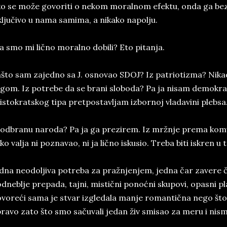
o se može govoriti o nekom moralnom efektu, onda ga bezu
ključivo u nama samima, a nikako napolju.
a smo mi lično moralno dobili? Eto pitanja.
što sam zajedno sa J. osnovao SDOJ? Iz patriotizma? Nik
gom. Iz potrebe da se brani sloboda? Pa ja nisam demokrat,
istokratskog tipa pretpostavljam izbornoj vladavini plebsa
odbranu naroda? Pa ja ga prezirem. Iz mržnje prema ko
ko valja ni poznavao, ni ja lično iskusio. Treba biti iskren u 
dna neodoljiva potreba za pražnjenjem, jedna čar zavere či
dneblje prepada, tajni, mistični ponoćni skupovi, opasni pla
voreći sama je stvar izgledala manje romantična nego što s
ravo zato što smo sačuvali jedan živ smisao za meru i nism