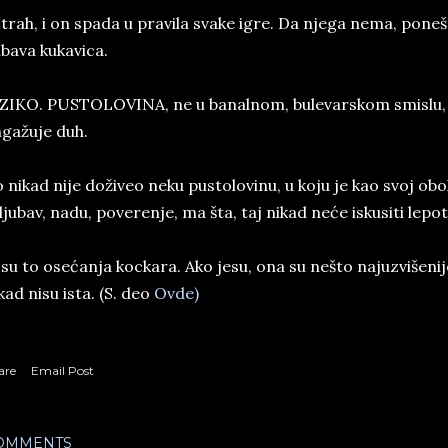
strah, i on spada u pravila svake igre. Da njega nema, pone
bava kukavica.
ZIKO. PUSTOLOVINA, ne u banalnom, bulevarskom smislu, n
gažuje duh.
 nikad nije doživeo neku pustolovinu, u koju je kao svoj obo
i ljubav, nadu, poverenje, ma šta, taj nikad neće iskusiti lep
i su to osećanja kockara. Ako jesu, ona su nešto najuzvišenije
kad nisu ista. (S. deo
Ovde)
are
Email Post
OMMENTS