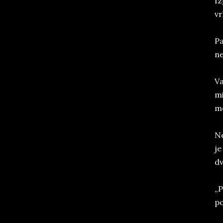
Iz
vr
Pa
ne
Va
mi
mo
Ne
je
dv
„P
po