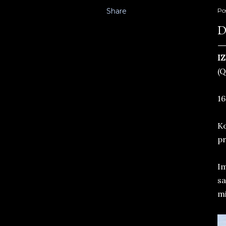
Share
Po
D
IZ
(Q
16
Ko
pr
Im
sa
mi