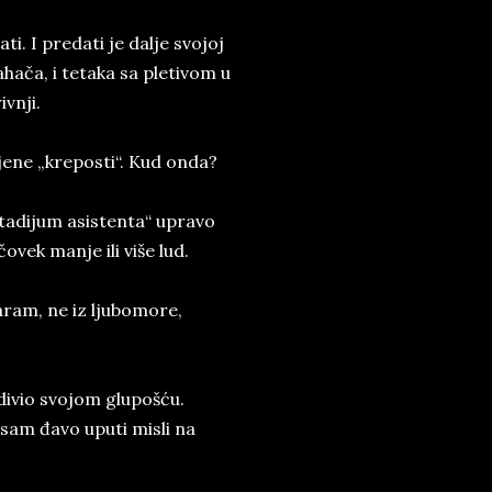
i. I predati je dalje svojoj
ahača, i tetaka sa pletivom u
vnji.
jene „kreposti“. Kud onda?
tadijum asistenta“ upravo
ovek manje ili više lud.
aram, ne iz ljubomore,
divio svojom glupošću.
sam đavo uputi misli na