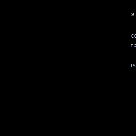
Sh
C
PO
P