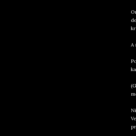
On
de
kr
A 
Po
ka
(G
mo
Ni
Ve
pr