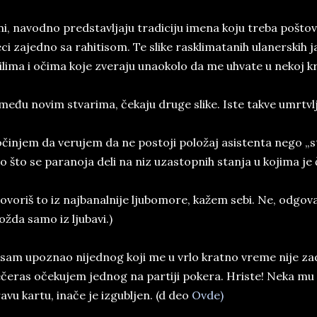
i, navodno predstavljaju tradiciju imena koju treba poštovat
ci zajedno sa rahitisom. Te slike rasklimatanih ulanerskih j
ilima i očima koje zveraju unaokolo da me uhvate u nekoj kri
među novim stvarima, čekaju druge slike. Iste takve umrtvl
činjem da verujem da ne postoji položaj asistenta nego „s
o što se paranoja deli na niz uzastopnih stanja u kojima je č
ovoriš to iz najbanalnije ljubomore, kažem sebi. Ne, odgov
žda samo iz ljubavi.)
sam upoznao nijednog koji me u vrlo kratno vreme nije za
čeras očekujem jednog na partiji pokera. Hriste! Neka mu 
avu kartu, inače je izgubljen. (d deo
Ovde)