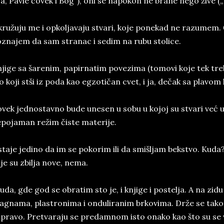
Ja, Pavle čovek i Bog“), oni se napokon ne brane nego žive 
ružuju me i opkoljavaju stvari, koje ponekad ne razumem. Ča
znajem da sam stranac i sedim na rubu stolice.
jige sa šarenim, papirnatim povezima (tomovi koje tek treb
o koji stši iz poda kao egzotičan cvet, i ja, dečak sa plavom
vek jednostavno bude unesen u sobu u kojoj su stvari već uz
pojaman režim čiste materije.
taje jedino da im se pokorim ili da smišljam bekstvo. Kuda?
je su zbilja nove, nema.
uda, gde god se obratim sto je, i knjige i postelja. A na zid
agnama, plastronima i onduliranim brkovima. Drže se tako
pravo. Pretvaraju se predamnom isto onako kao što su se