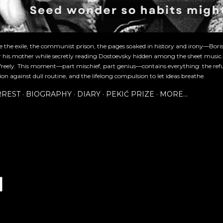
re the exile, the communist prison, the pages soaked in history and irony—Bori
or his mother while secretly reading Dostoevsky hidden among the sheet music
freely. This moment—part mischief, part genius—contains everything: the refu
ion against dull routine, and the lifelong compulsion to let ideas breathe.
RREST
BIOGRAPHY
DIARY
PEKIĆ PRIZE
MORE…