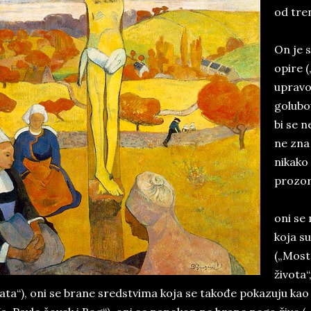
od tre
On je 
opire (
upravo
golubov
bi se n
ne zna 
nikako 
prozor
oni se
koja s
(„Most
života“
ata“), oni se brane sredstvima koja se takođe pokazuju kao 