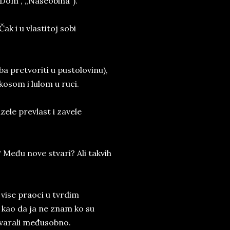
(„Dom“, „Naseobina“).
k i u vlastitoj sobi
a pretvoriti u pustolovinu),
 kosom i lulom u ruci.
ele prevlast i zavele
 Među nove stvari? Ali takvih
u vise praoci u tvrdim
 kao da ja ne znam ko su
 varali međusobno.