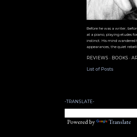
Before he was a writer, befo
at a piano, playing etudes f
instinct. His mind wandered 
appearances, the quiet rebell
REVIEWS
BOOKS
A
List of Posts
-TRANSLATE-
Powered by
Translate