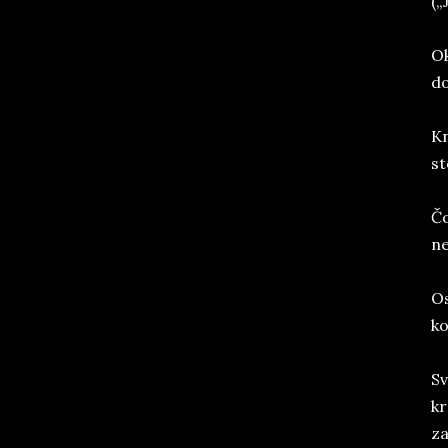
(„
Ok
do
Kn
st
Čo
ne
Os
ko
Sv
kr
za