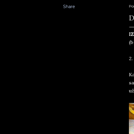
Share
Po
D
IZ
(b
2.
Ka
sa
už