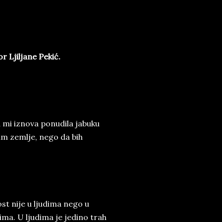
Ljiljane Pekić.
na mi iznova ponudila jabuku
im zemlje, nego da bih
st nije u ljudima nego u
ima. U ljudima je jedino trah