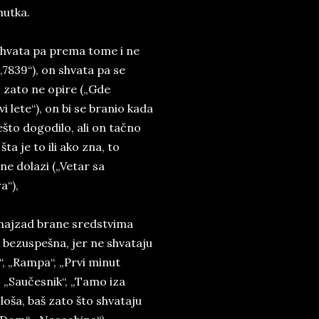
nutka.
shvata pa prema tome i ne
„7839“), on shvata pa se
 zato ne opire („Gde
i lete“), on bi se branio kada
ešto dogodilo, ali on tačno
šta je to ili ako zna, to
ne dolazi („Vetar sa
a“),
 najzad brane sredstvima
u bezuspešna, jer ne shvataju
“, „Rampa“, „Prvi minut
, „Saučesnik“, „Tamo iza
loša, baš zato što shvataju