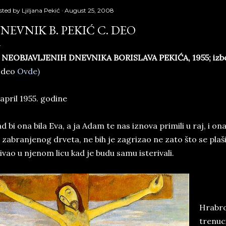
sted by
Ljiljana Pekić
August 25, 2008
NEVNIK B. PEKIĆ C. DEO
 NEOBJAVLJENIH DNEVNIKA BORISLAVA PEKIĆA, 1955; izbor 
 deo
Ovde)
 april 1955. godine
d bi ona bila Eva, a ja Adam te nas iznova primili u raj, i o
 zabranjenog drveta, ne bih je zagrizao ne zato što se plaš
ivao u njenom licu kad je budu samu isterivali.
Hrabro
trenuc