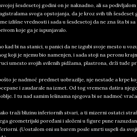
svojoj šesdesetoj godini on je naknadno, ali sa podivljalo
gistralama svoga opstojanja, da je kroz svih tih šesdeset 
me izlišne vrednosti i sada u šesdesetoj da ne zna šta bi s
rivom koje ga je ispunjavalo.
o kad bi na stanici, u panici da ne izgubi svoje mesto u vo
og koji je njemu bio namenjen, i sada stoji na peronu kra
ruci umesto svojih svilenih pidžama, plastrona, drži tuđe pr
pošto je nadmoć predmet uobrazilje, nje nestade a krpe koje
cepane i zaudarale na izmet. Od tog vremena datira njego
oblje. I tu nad samim lešinama njegova bi se nadmoć vraća
ako traži blizinu inferiornih stvari, a ti mizerni ostatci stra
ega geometrijski poređani i složeni u figure pune razuzdane
feriorni. (Uostalom oni su barem posle smrti uspeli da sv