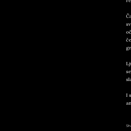
re
Ča
sv
oč
če
gr
Lj
se
sl
I 
an
Sh