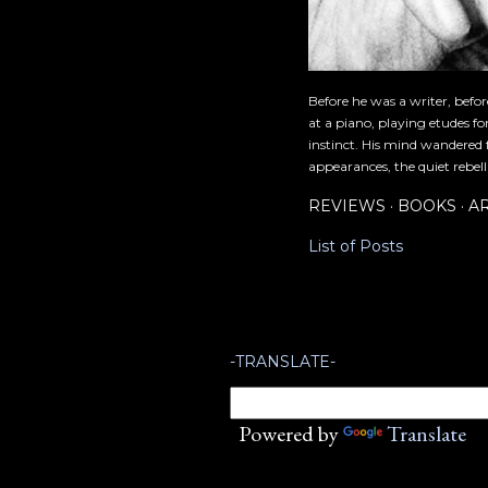
Before he was a writer, befo
at a piano, playing etudes f
instinct. His mind wandered 
appearances, the quiet rebell
REVIEWS
BOOKS
A
List of Posts
-TRANSLATE-
Powered by
Translate