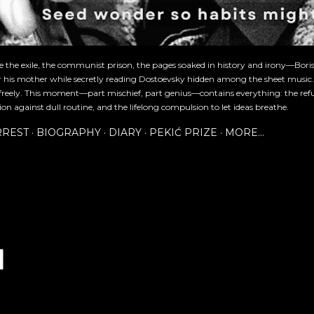
re the exile, the communist prison, the pages soaked in history and irony—Bori
or his mother while secretly reading Dostoevsky hidden among the sheet music
freely. This moment—part mischief, part genius—contains everything: the refu
ion against dull routine, and the lifelong compulsion to let ideas breathe.
RREST
BIOGRAPHY
DIARY
PEKIĆ PRIZE
MORE…