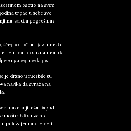
m žestinom osetio na svim
godina trpao u sebe sve
a njima, sa tim pogrešnim
zu, ščepao tuđ prtljag umesto
jnje deprimiran saznanjem da
ljave i pocepane krpe.
 je držao u ruci bile su
va navika da svraća na
la.
šne muke koji ležali ispod
 mašte, bili su zaista
ojim položajem na remeti