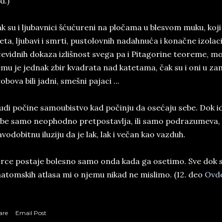
d.)
k su i ljubavnici šćućureni na pločama u blesvom muku, koji
eta, ljubavi i smrti, pustolovnih nadahnuća i konačne izolacij
evidnih dokaza izlišnost svega pa i Pitagorine teoreme, mor
mu je jednak zbir kvadrata nad katetama, čak su i oni u 
obova bili jadni, smešni pajaci ...
udi počine samoubistvo kad počinju da osećaju sebe. Dok i
be samo neophodno pretpostavlja, ili samo podrazumeva,
avodobitnu iluziju da je lak, lak i večan kao vazduh.
srce postaje bolesno samo onda kada ga osetimo. Sve dok
atomskih atlasa mi o njemu nikad ne mislimo. (12. deo
Ovd
are
Email Post