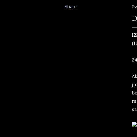
Share
Po
D
IZ
(1
24
Ak
ju
be
ma
st