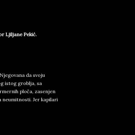
Ljiljane Pekić.
 Njegovana da svoju
g istog groblja, sa
rmernih ploča, zasenjen
 neumitnosti. Jer kapilari