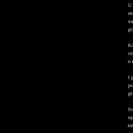
U 
ma
sa
go
Ka
on
u 
I 
po
gr
Sv
nj
in