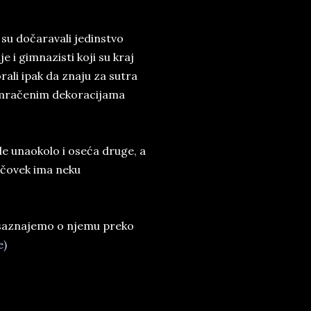
 su dočaravali jedinstvo
e i gimnazisti koji su kraj
ali ipak da znaju za sutra
zamračenim dekoracijama
de unaokolo i oseća druge, a
 čovek ima neku
 saznajemo o njemu preko
e)