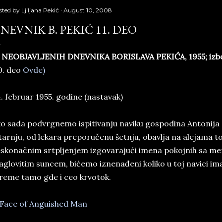
sted by
Ljiljana Pekić
August 10, 2008
NEVNIK B. PEKIĆ 11. DEO
 NEOBJAVLJENIH DNEVNIKA BORISLAVA PEKIĆA, 1955; izbor 
0. deo
Ovde)
. februar 1955. godine (nastavak)
o sada podvrgnemo ispitivanju naviku gospodina Antonija
tarnju, od lekara preporučenu šetnju, obavlja na alejama to
skonačnim srtpljenjem izgovarajući imena pokojnih sa me
glovitim suncem, bićemo iznenađeni koliko u toj navici ima
reme tamo gde i ceo krvotok.