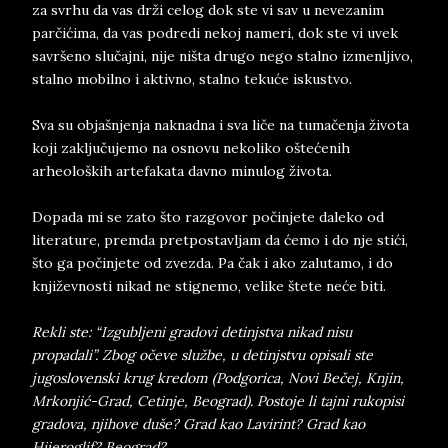
za svrhu da vas drži celog dok ste vi sav u nevezanim
parčićima, da vas podredi nekoj nameri, dok ste vi uvek
savršeno slučajni, nije ništa drugo nego stalno izmenljivo,
stalno mobilno i aktivno, stalno tekuće iskustvo.
Sva su objašnjenja naknadna i sva liče na tumačenja života
koji zaključujemo na osnovu nekoliko oštećenih
arheoloških artefakata davno minulog života.
Dopada mi se zato što razgovor počinjete daleko od
literature, premda pretpostavljam da ćemo i do nje stići,
što ga počinjete od zvezda. Pa čak i ako zalutamo, i do
književnosti nikad ne stignemo, velike štete neće biti.
Rekli ste: “Izgubljeni gradovi detinjstva nikad nisu
propadali”. Zbog očeve službe, u detinjstvu opisali ste
jugoslovenski krug kredom (Podgorica, Novi Bečej, Knjin,
Mrkonjić-Grad, Cetinje, Beograd). Postoje li tajni rukopisi
gradova, njihove duše? Grad kao Lavirint? Grad kao
Hijeroglif? Beograd?