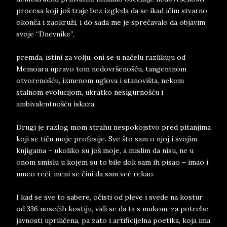
procesa koji još traje bez izgleda da se ikad ičim stvarno
okonča i zaokruži, i do sada me je sprečavalo da objavim
svoje “Dnevnike”,
premda, istini za volju, oni se u načelu razlikuju od
Memoara upravo tom nedovršenošću, tangentnom
otvorenošću, izmenom uglova i stanovišta, nekom
stalnom evolucijom, ukratko nesigurnošću i
ambivalentnošću iskaza.
Drugi je razlog mom strahu nespokojstvo pred pitanjima
koji se tiču moje profesije. Sve što sam o njoj i svojim
knjigama – ukoliko su još moje, a mislim da nisu, ne u
onom smislu u kojem su to bile dok sam ih pisao – imao i
umeo reći, meni se čini da sam već rekao.
I kad se sve to sabere, očisti od pleve i svede na kostur
od 336 nosećih kostiju, vidi se da ta s mukom, za potrebe
javnosti upriličena, pa zato i artificijelna poetika, koja ima