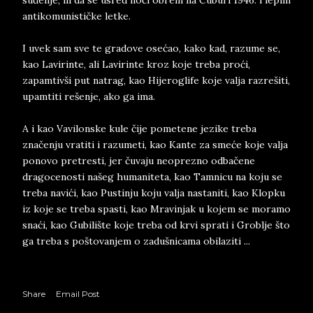
suđenje, ili da se usred noći obrem na Čuburi 1946. i lepim
antikomunističke letke.
I uvek sam sve te gradove osećao, kako kad, razume se,
kao Lavirinte, ali Lavirinte kroz koje treba proći,
zapamtivši put natrag, kao Hijeroglife koje valja razrešiti,
upamtiti rešenje, ako ga ima.
A i kao Vavilonske kule čije pometene jezike treba
značenju vratiti i razumeti, kao Kante za smeće koje valja
ponovo pretresti, jer čuvaju neoprezno odbačene
dragocenosti našeg humaniteta, kao Tamnicu na koju se
treba navići, kao Pustinju koju valja nastaniti, kao Klopku
iz koje se treba spasti, kao Mravinjak u kojem se moramo
snaći, kao Gubilište koje treba od krvi sprati i Groblje što
ga treba s poštovanjem o zadušnicama obilaziti ...
Share
Email Post