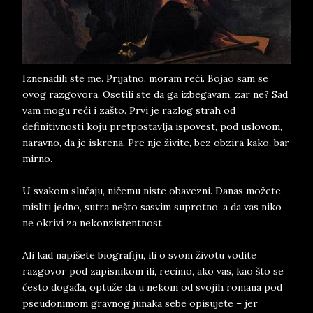
Iznenadili ste me. Prijatno, moram reći. Bojao sam se
ovog razgovora. Osetili ste da ga izbegavam, zar ne? Sad
vam mogu reći i zašto. Prvi je razlog strah od
definitivnosti koju pretpostavlja ispovest, pod uslovom,
naravno, da je iskrena. Pre nje živite, bez obzira kako, bar
mirno.
U svakom slučaju, ničemu niste obavezni. Danas možete
misliti jedno, sutra nešto sasvim suprotno, a da vas niko
ne okrivi za nekonzistentnost.
Ali kad napišete biografiju, ili o svom životu vodite
razgovor pod zapisnikom ili, recimo, ako vas, kao što se
često događa, optuže da u nekom od svojih romana pod
pseudonimom gravnog junaka sebe opisujete – jer