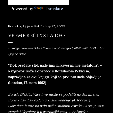
Powered by
Translate
Posted by
Ljiljana Pekić
May 23, 2008
VREME REČI-XXIIA DEO
Iz knjige Borislava Pekića “Vreme reči”, Beograd, BIGZ, SKZ, 1993. Izbor
Ljiljane Pekić.
“Dok osećate stid, nade ima, ili kaverna nije metafora“. –
Razgovor Boža Koprivice s Borislavom Pekićem,
napravljen za ovu knjigu, koji se prvi put sada objavljuje.
(London, 17. mart 1992)
Borisla (Pekić). Vaše ime može se podeliti na dva imena:
Boris + Lav. Lav rođen u znaku vodolije (4. februar).
Određuje li ime na neki način sudbinu čoveka? Koja je vaša
zvezda? Verujete li u astrološki znak, u božansku