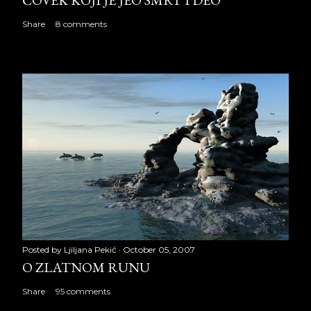
ČOVEK KOJI JE JEO SMRT I DEO
Share
8 comments
Posted by
Ljiljana Pekić
October 05, 2007
O ZLATNOM RUNU
Share
95 comments