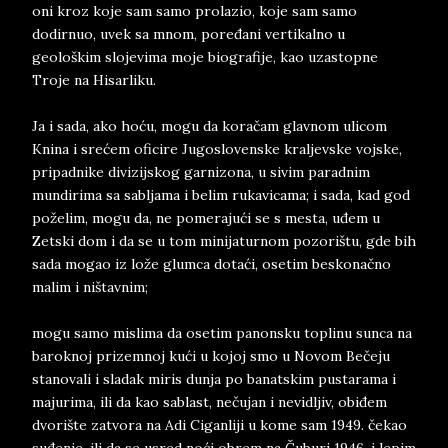
oni kroz koje sam samo prolazio, koje sam samo
dodirnuo, uvek sa mnom, poređani vertikalno u
geološkim slojevima moje biografije, kao uzastopne
Troje na Hisarliku.
Ja i sada, ako hoću, mogu da koračam glavnom ulicom
Knina i srećem oficire Jugoslovenske kraljevske vojske,
pripadnike divizijskog garnizona, u sivim paradnim
mundirima sa sabljama i belim rukavicama; i sada, kad god
poželim, mogu da, ne pomerajući se s mesta, uđem u
Zetski dom i da se u tom minijaturnom pozorištu, gde bih
sada mogao iz lože glumca dotaći, osetim beskonačno
malim i ništavnim;
mogu samo mislima da osetim panonsku toplinu sunca na
baroknoj prizemnoj kući u kojoj smo u Novom Bečeju
stanovali i sladak miris dunja po banatskim pustarama i
majurima, ili da kao sablast, nečujan i nevidljiv, obiđem
dvorište zatvora na Adi Ciganliji u kome sam 1949. čekao