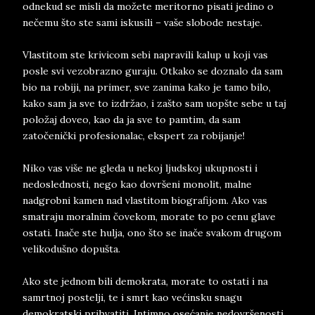
odnekud se misli da možete meritorno pisati jedino o
nečemu što ste sami iskusili – vaše slobode nestaje.
Vlastitom ste krivicom sebi napravili kalup u koji vas
posle svi vezobrazno guraju. Otkako se doznalo da sam
bio na robiji, na primer, sve zanima kako je tamo bilo,
kako sam ja sve to izdržao, i zašto sam uopšte sebe u taj
položaj doveo, kao da ja sve to pamtim, da sam
zatočenički profesionalac, ekspert za robijanje!
Niko vas više ne gleda u nekoj ljudskoj ukupnosti i
nedoslednosti, nego kao dovršeni monolit, malne
nadgrobni kamen nad vlastitom biografijom. Ako vas
smatraju moralnim čovekom, morate to po cenu glave
ostati. Inače ste hulja, ono što se inače svakom drugom
velikodušno dopušta.
Ako ste jednom bili demokrata, morate to ostati i na
samrtnoj postelji, te i smrt kao većinsku snagu
demokratski prihvatiti. Intimno osećanje nedovršenosti,