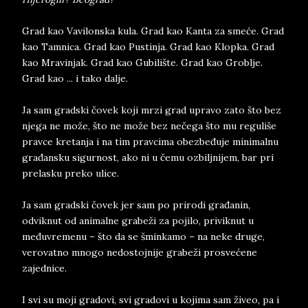
Grad kao Vavilonska kula. Grad kao Kanta za smeće. Grad
kao Tamnica. Grad kao Pustinja. Grad kao Klopka. Grad
kao Mravinjak. Grad kao Gubilište. Grad kao Groblje.
Grad kao ... i tako dalje.
Ja sam gradski čovek koji mrzi grad upravo zato što bez
njega ne može, što ne može bez nečega što mu reguliše
pravce kretanja i na tim pravcima obezbeđuje minimalnu
građansku sigurnost, ako ni u čemu ozbiljnijem, bar pri
prelasku preko ulice.
Ja sam gradski čovek jer sam po prirodi građanin,
odviknut od animalne grabeži za pojilo, priviknut u
međuvremenu – što da se šminkamo – na neke druge,
verovatno mnogo nedostojnije grabeži prosvećene
zajednice.
I svi su moji gradovi, svi gradovi u kojima sam živeo, pa i