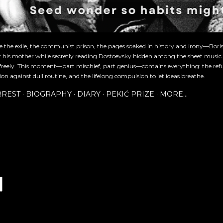
re the exile, the communist prison, the pages soaked in history and irony—Bori
or his mother while secretly reading Dostoevsky hidden among the sheet music
freely. This moment—part mischief, part genius—contains everything: the refu
ion against dull routine, and the lifelong compulsion to let ideas breathe.
RREST
BIOGRAPHY
DIARY
PEKIĆ PRIZE
MORE…