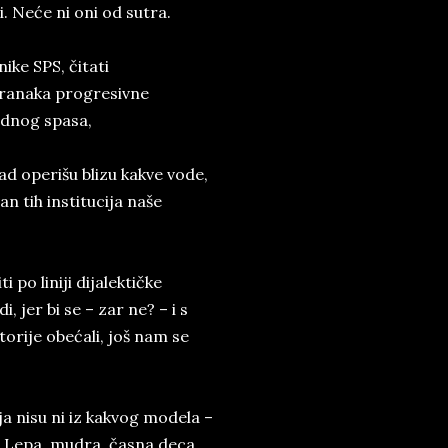
. Neće ni oni od sutra.
ike SPS, čitati
stranaka progresivne
odnog spasa,
ad operišu blizu kakve vode,
n tih institucija naše
 po liniji dijalektičke
, jer bi se – zar ne? – i s
orije obećali, još nam se
a nisu ni iz kakvog modela –
el. Lepa, mudra, časna deca