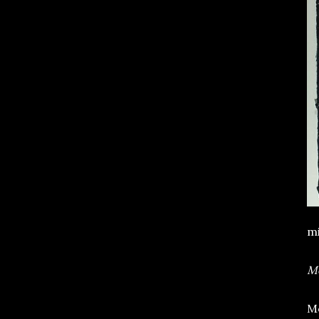
mi
Mo
Mo