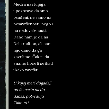
Mudra nas knjiga
upozorava da smo
osuđeni, ne samo na
nesavršenosti, nego i
na nedovršenosti.
Dano nam je da na
Delu radimo, ali nam
nije dano da ga
završimo. Čak ni da
znamo hoće li se ikad
i kako završiti ...
U kojoj meri događaji
od 9. marta pa do
danas, potvrđuju
Talmud?