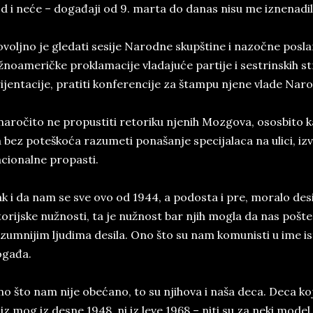
d i neće – događaji od 9. marta do danas nisu me iznenadili
voljno je gledati sesije Narodne skupštine i nazočne poslan
žnoameričke proklamacije vladajuće partije i sestrinskih 
ijentacije, pratiti konferencije za štampu njene vlade Nar
naročito ne propustiti retoriku njenih Mozgova, ososbito k
 bez poteškoća razumeti ponašanje specijalaca na ulici, izva
cionalne propasti.
k i da nam se sve ovo od 1944, a podosta i pre, moralo desiti
torijske nužnosti, ta je nužnost bar njih mogla da nas poštedi
zumnijim ljudima desila. Ono što su nam komunisti u ime ist
ogađa.
o što nam nije obećano, to su njihova i naša deca. Deca koj
 iz mog iz desne 1948, ni iz leve 1968 – niti su za neki mod