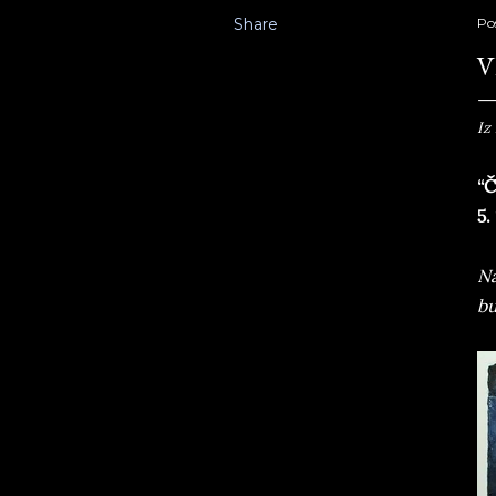
Share
Po
V
Iz
“Č
5.
Na
bu