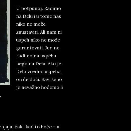
U potpunoj. Radimo
na Delu i u tome nas
niko ne može
zaustaviti. Ali nam ni
uspeh niko ne može
garantovati. Jer, ne
radimo na uspehu
nego na Delu. Ako je
Delo vredno uspeha,
on će doći. Savršeno
je nevažno hoćemo li
.
aju, čak i kad to hoće – a