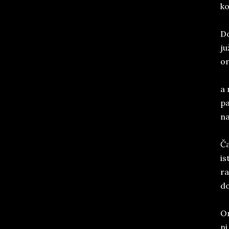
ko
Do
ju
or
a 
pa
na
Ča
is
ra
d
On
ni