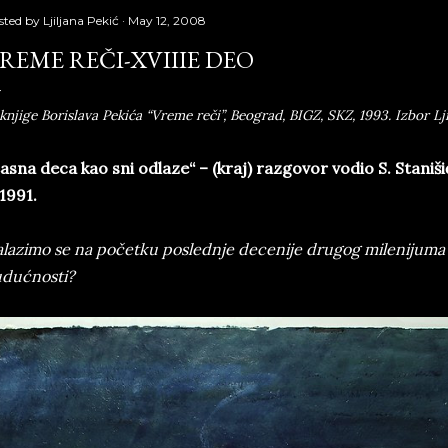
sted by
Ljiljana Pekić
May 12, 2008
REME REČI-XVIIIE DEO
 knjige Borislava Pekića “Vreme reči”, Beograd, BIGZ, SKZ, 1993. Izbor Lji
asna deca kao sni odlaze“ – (kraj) razgovor vodio S. Stanišić
 1991.
lazimo se na početku poslednje decenije drugog milenijuma 
dućnosti?