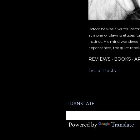
Before he was a writer, befo
at a piano, playing etudes f
instinct. His mind wandered 
appearances, the quiet rebell
REVIEWS
BOOKS
A
List of Posts
-TRANSLATE-
Powered by
Translate