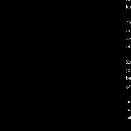
ko
Go
ču
se
ob
Za
jo
ba
ga
po
na
n