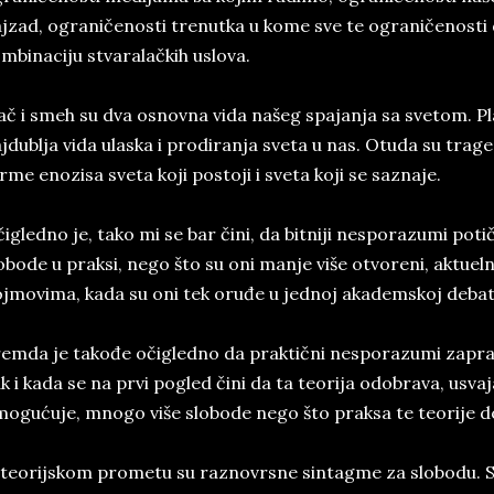
jzad, ograničenosti trenutka u kome sve te ograničenosti da
mbinaciju stvaralačkih uslova.
ač i smeh su dva osnovna vida našeg spajanja sa svetom. Pl
jdublja vida ulaska i prodiranja sveta u nas. Otuda su trage
rme enozisa sveta koji postoji i sveta koji se saznaje.
igledno je, tako mi se bar čini, da bitniji nesporazumi poti
obode u praksi, nego što su oni manje više otvoreni, aktuelni 
jmovima, kada su oni tek oruđe u jednoj akademskoj debat
emda je takođe očigledno da praktični nesporazumi zapravo
k i kada se na prvi pogled čini da ta teorija odobrava, usvaj
ogućuje, mnogo više slobode nego što praksa te teorije d
teorijskom prometu su raznovrsne sintagme za slobodu. 