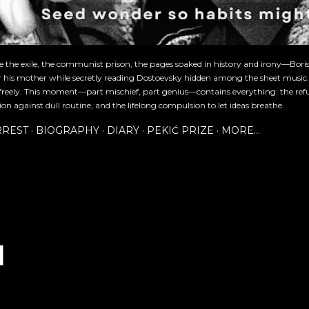
re the exile, the communist prison, the pages soaked in history and irony—Bori
or his mother while secretly reading Dostoevsky hidden among the sheet music
freely. This moment—part mischief, part genius—contains everything: the refu
ion against dull routine, and the lifelong compulsion to let ideas breathe.
RREST
BIOGRAPHY
DIARY
PEKIĆ PRIZE
MORE…