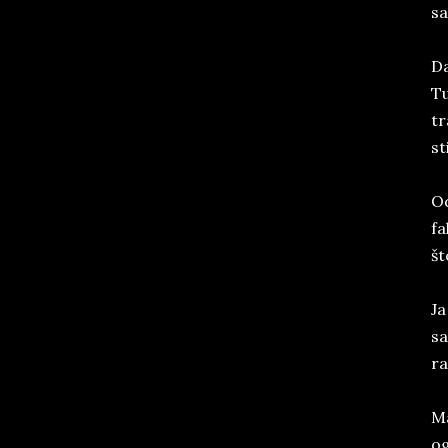
sa
Da
Tu
tr
st
Od
fa
št
Ja
sa
ra
Ma
og