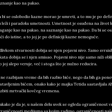
znanje kao na pakao.
 bi se oslobodio kazne morao je umreti, a to mu je po defin
 leži i paradoks umetnosti. Umetnost je osuđena na život 
aganje kao na pakao, na saznanje kao na pakao. Da bi se os
ići do istine, a to joj je po definiciji kazne nemoguće.
livkom stvarnosti dobija se njen pojavni nivo. Samo svr
kata dobija se i njen smisao. Pojavni nivo nije samo niži o
o joj slepo veruje, već i stoga što je nužno reducira.
 ne razbijam vreme da bih razbio biće, nego da bih ga pon
stavljenim bićem, onako kako je majka Tetida sastavljala A
zbiti mrtvački kovčeg vremena.
kako je da je, u našem delu uvek se ogleda ograničenost
raničenosti medijuma sa kojim radimo, ograničenosti našeg 