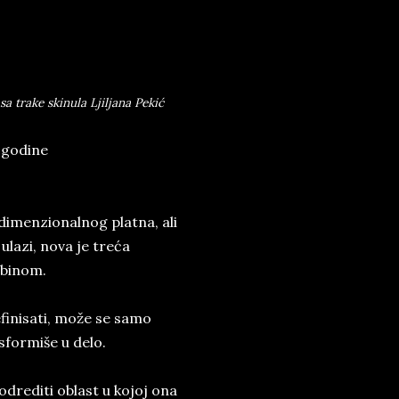
sa trake skinula Ljiljana Pekić
. godine
imenzionalnog platna, ali
ulazi, nova je treća
ubinom.
finisati, može se samo
nsformiše u delo.
drediti oblast u kojoj ona