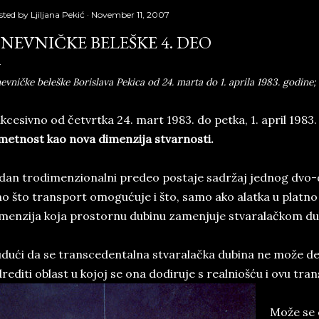
sted by
Ljiljana Pekić
November 11, 2007
NEVNIČKE BELEŠKE 4. DEO
evničke beleške Borislava Pekica od 24. marta do 1. aprila 1983. godine; 
kcesivno od četvrtka 24. mart 1983. do petka, 1. april 1983
etnost kao nova dimenzija stvarnosti.
dan trodimenzionalni predeo postaje sadržaj jednog dvo-d
o što transport omogućuje i što, samo ako alatka u platno 
menzija koja prostornu dubinu zamenjuje stvaralačkom d
dući da se transcedentalna stvaralačka dubina ne može de
rediti oblast u kojoj se ona dodiruje s realniošću i ovu tra
Može se o