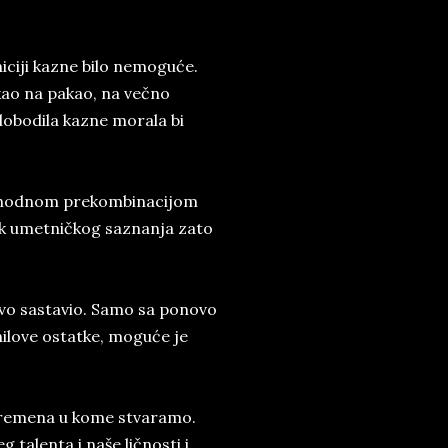
iciji kazne bilo nemoguće.
kao na pakao, na večno
lobodila kazne morala bi
sishodnom prekombinacijom
blik umetničkog saznanja zato
ovo sastavio. Samo sa ponovo
hilove ostatke, moguće je
 vremena u kome stvaramo.
talenta i naše ličnosti i