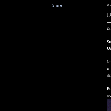
Share
Po
D
Dn
Su
Um
Je
on
di
Bu
od