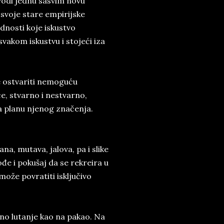
vodi jednu sasvim novu
 svoje stare empirijske
dnosti koje iskustvo
vakom iskustvu i stojeći iza
 ostvariti nemoguću
, stvarno i nestvarno,
a planu njenog značenja.
ana, mutava, jalova, pa i slike
kođe i pokušaj da se rekreira u
može povratiti isključivo
no lutanje kao na pakao. Na