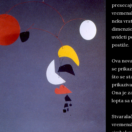
presecaj
vremens
neku vrs
dimenzio
uvideti p
postiže.
Ova nova
se prika
što se s
prikaziv
Ona je z
lopta sa
Stvarala
vremensk