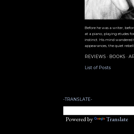
Before he was a writer, befo
at a piano, playing etudes f
instinct. His mind wandered 
appearances, the quiet rebell
REVIEWS
BOOKS
A
List of Posts
-TRANSLATE-
Powered by
Translate