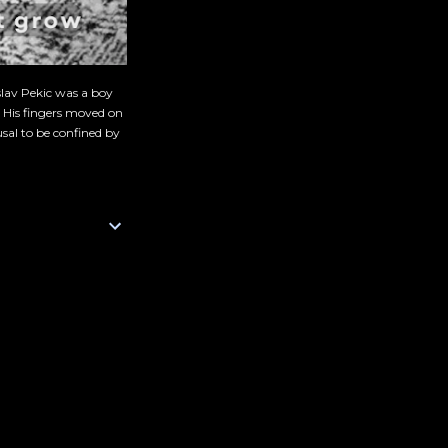
slav Pekic was a boy
. His fingers moved on
sal to be confined by