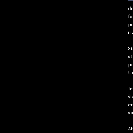
di
fu
po
i 
St
st
pr
Um
Je
št
em
sm
Ah