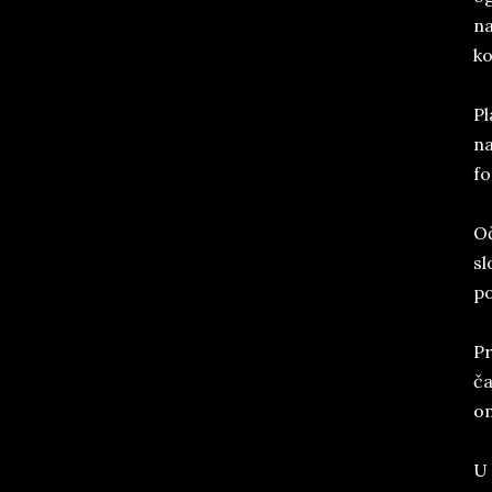
na
ko
Pl
na
fo
Oč
sl
po
Pr
ča
om
U 