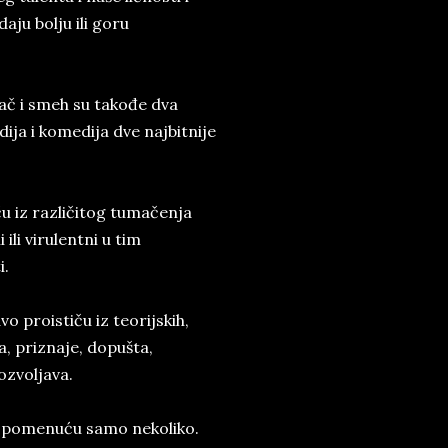
ju bolju ili goru
ač i smeh su takođe dva
dija i komedija dve najbitnije
ču iz različitog tumačenja
ili virulentni u tim
i.
 proističu iz teorijskih,
a, priznaje, dopušta,
ozvoljava.
Spomenuću samo nekoliko.