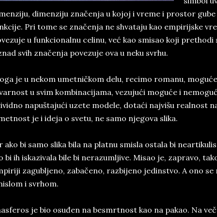
simbol u
menziju, dimenziju značenja u kojoj i vreme i prostor gube
nkcije. Pri tome se značenja ne shvataju kao empirijske vre
vezuje u funkcionalnu celinu, već kao smisao koji prethodi s
iznad svih značenja povezuje ova u neku svrhu.
oga je u nekom umetničkom delu, recimo romanu, moguće
varnost u svim kombinacijama, vezujući moguće i nemoguće
ividno napuštajući uzete modele, dotaći najvišu realnost n
etnost je i ideja o svetu, ne samo njegova slika.
r ako bi samo slika bila na platnu smisla ostala bi neartikulis
o bi ih iskazivala bile bi nerazumljive. Misao je, zapravo, ta
piriji zagubljeno, zabačeno, razbijeno jedinstvo. A ono se 
islom i svrhom.
asferos je bio osuđen na besmrtnost kao na pakao. Na več