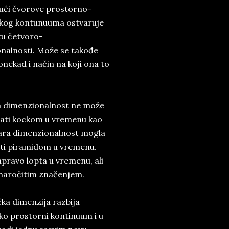
ući čvorove prostorno-
kog kontunuuma ostvaruje
tu četvoro-
nalnosti. Može se takođe
onekad i način na koji ona to
 dimenzionalnost ne može
zati kockom u vremenu kao
tara dimenzionalnost mogla
ati piramidom u vremenu.
apravo lopta u vremenu, ali
 naročitim značenjem.
čka dimenzija razbija
o prostorni kontinuum i u