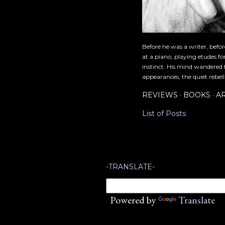
Before he was a writer, befo
at a piano, playing etudes f
instinct. His mind wandered 
appearances, the quiet rebell
REVIEWS
BOOKS
A
List of Posts
-TRANSLATE-
Powered by
Translate