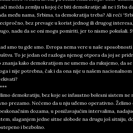
ači možda zemlju u kojoj će biti demokratije ali ne i Srba d
da među nama, Srbima, ta demokratija treba? Ali reći “Srbi
recipročno, bez prevage u korist jednog ili drugog interesa
ugo, nadu da se oni mogu pomiriti, jer to nismo pokušali. 
sad smo tu gde smo. Evropa nema vere u naše sposobnost
uštvu. To je jedan od razloga njenog otpora da joj se pri
 znanja kako demokratijom ne umemo da rukujemo, da se u
oga i nije potrebna, čak i da ona nije u našem nacionalnom 
ekivati?
***
limo demokratiju, bez koje se infaustno bolesni sistem ne 
vno prezamo. Nećemo da u nju uđemo operativno. Želimo
beskonačnim dozama, u ponižavajućim intervalima, nadaju
tem, slaganjem jedne sitne slobode na drugu još sitniju, d
stepeno i bezbolno.