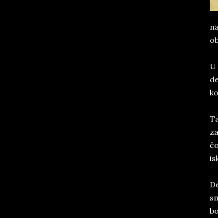
na
ob
U 
de
ko
Ta
za
čo
is
De
sm
bo