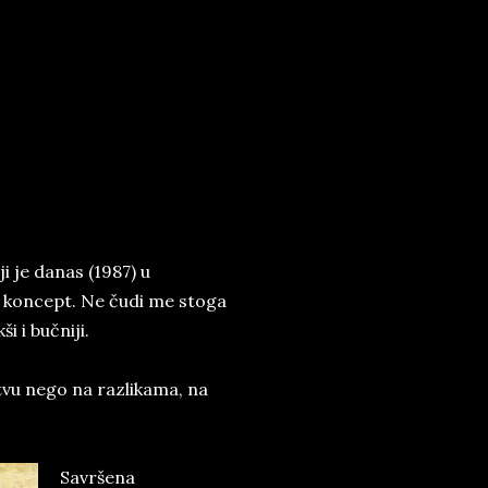
i je danas (1987) u
ki koncept. Ne čudi me stoga
i i bučniji.
stvu nego na razlikama, na
Savršena