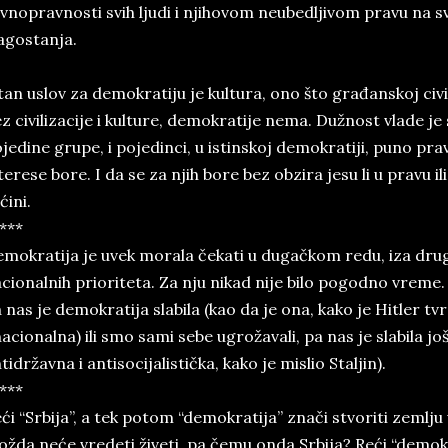
vnopravnosti svih ljudi i njihovom neubedljivom pravu na sv
agostanja.
tan uslov za demokratiju je kultura, ono što građanskoj civi
z civilizacije i kulture, demokratije nema. Dužnost vlade je st
jedine grupe, i pojedinci, u istinskoj demokratiji, puno pra
terese bore. I da se za njih bore bez obzira jesu li u pravu ili n
ćini.
***
mokratija je uvek morala čekati u dugačkom redu, iza drugih
cionalnih prioriteta. Za nju nikad nije bilo pogodno vreme. I
 nas je demokratija slabila (kao da je ona, kako je Hitler tvr
acionalna) ili smo sami sebe ugrožavali, pa nas je slabila još
tidržavna i antisocijalistička, kako je mislio Staljin).
***
ći “Srbija”, a tek potom “demokratija” znači stvoriti zemlju
žda neće vredeti živeti, pa čemu onda Srbija? Reći “demokra