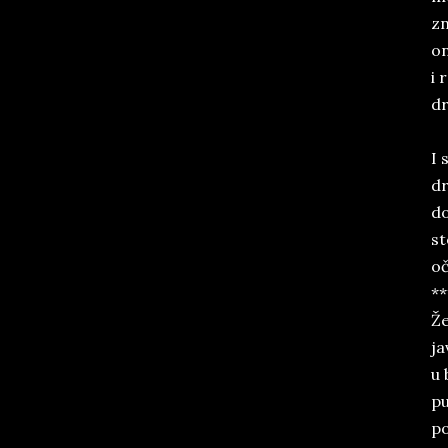
zn
on
i 
dr
I 
dr
do
st
oč
**
Že
ja
u 
pu
po