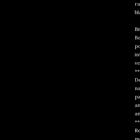
ra
bl
Bi
Be
po
in
ve
**
De
na
pa
an
an
**
Re
mo