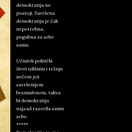
demokratija ne
postoji. Savršena
demokratija je čak
nepotrebna,
pogubna za sebe
samu.
Učinivši politički
život izlišnim i težnju
nečem još
savršenijem
besmislenom, takva
bi demokratija
najzad razorila samu
sebe.
*****