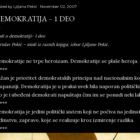
sted by
Ljiljana Pekić
November 02, 2007
EMOKRATIJA – 1 DEO
sli o demokratiji- 1 deo
rislav Pekić – misli iz raznih knjiga; izbor Ljiljane Pekić.
mokratije ne trpe heroizam. Demokratije se plaše heroja.
***
žan je prioritet demokratskih principa nad nacionalnim koj
spanziji. Demokratija je u praksi uvek bila naporan politič
o je i ubeđeni demokrati napuštaju čim im se ponudi neki lakš
***
mokratija je jedini politički sistem koji ne počiva na jedin
dinstvu, zapravo, koje se realizuje kroz izmirenje razlika.
***