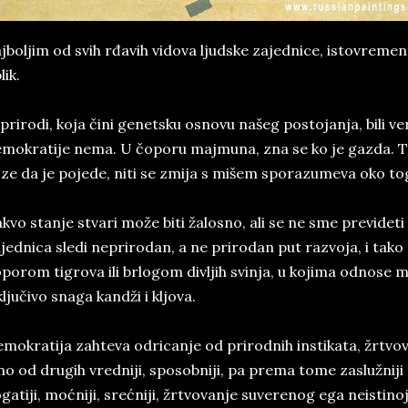
jboljim od svih rđavih vidova ljudske zajednice, istovremen
lik.
prirodi, koja čini genetsku osnovu našeg postojanja, bili vern
mokratije nema. U čoporu majmuna, zna se ko je gazda. T
ze da je pojede, niti se zmija s mišem sporazumeva oko toga 
kvo stanje stvari može biti žalosno, ali se ne sme previdet
jednica sledi neprirodan, a ne prirodan put razvoja, i tako
porom tigrova ili brlogom divljih svinja, u kojima odnose
ključivo snaga kandži i kljova.
mokratija zahteva odricanje od prirodnih instikata, žrtvo
o od drugih vredniji, sposobniji, pa prema tome zaslužniji
gatiji, moćniji, srećniji, žrtvovanje suverenog ega neistinoj i