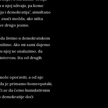
a u njoj uživaju, pa kome
ja i demokratija”, simultano
, znači možda, ako ništa
Sve drugo jesmo.
i da živimo u demokratskom
družimo. Ako mi sami dajemo
 njoj ne snalazimo, da
interesu, šta od drugih
može oporaviti, a od nje
 da je primamo homeopatski,
ći se da ćemo kumulativnim
o demokratije doći