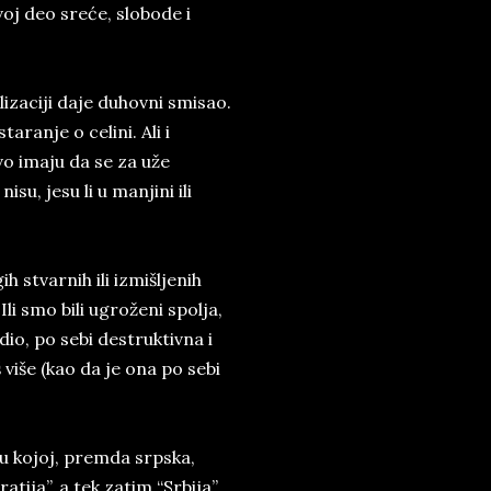
oj deo sreće, slobode i
lizaciji daje duhovni smisao.
aranje o celini. Ali i
vo imaju da se za uže
isu, jesu li u manjini ili
 stvarnih ili izmišljenih
li smo bili ugroženi spolja,
dio, po sebi destruktivna i
 više (kao da je ona po sebi
 u kojoj, premda srpska,
tija”, a tek zatim “Srbija”