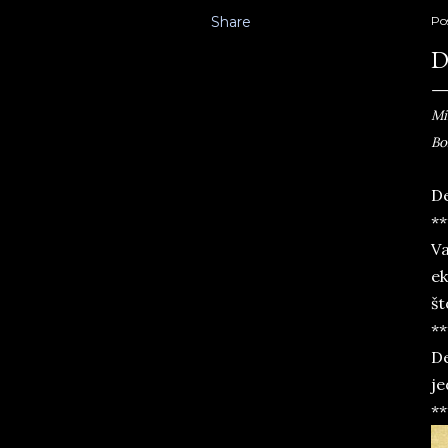
Share
Po
D
Mi
Bo
De
**
Va
ek
št
**
De
je
**