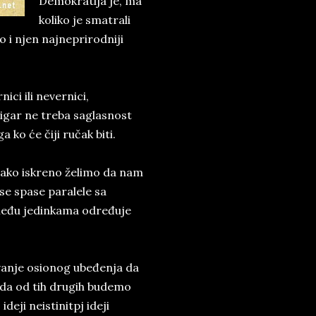
Demokratija je, ma
koliko je smatrali
o i njen najneprirodniji
ici ili nevernici,
igar ne treba saglasnost
ko će čiji ručak biti.
i ako iskreno želimo da nam
 se spase paralele sa
 među jedinkama određuje
vanje osionog ubeđenja da
 da od tih drugih budemo
deji neistinitpj ideji