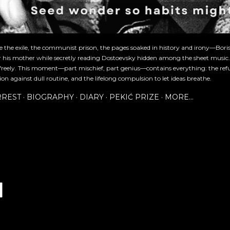
re the exile, the communist prison, the pages soaked in history and irony—Bori
or his mother while secretly reading Dostoevsky hidden among the sheet music
freely. This moment—part mischief, part genius—contains everything: the refu
ion against dull routine, and the lifelong compulsion to let ideas breathe.
RREST
BIOGRAPHY
DIARY
PEKIĆ PRIZE
MORE…