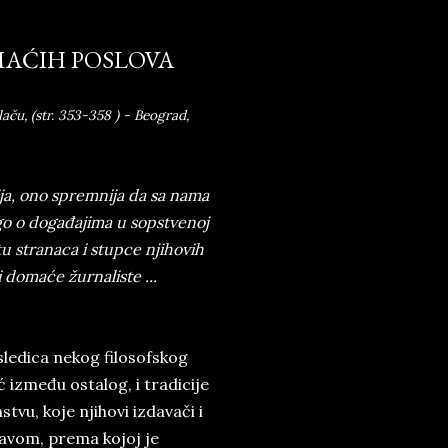
MAĆIH POSLOVA
aču, (str. 353-358 ) - Beograd,
ja, ono spremnija da sa nama
go o događajima u sopstvenoj
tu stranaca i stupce njihovih
i domaće žurnaliste ...
ledica nekog filosofskog
između ostalog, i tradicije
stvu, koje njihovi izdavači i
žavom, prema kojoj je