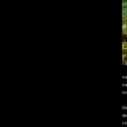
vo
ra
ve
Go
me
ce