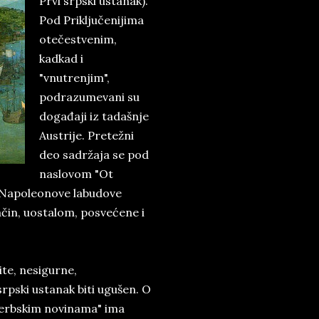
Prvi srpski ustanak).
Pod Priključenijima
otečestvenim,
kadkad i
"vnutrenjim",
podrazumevani su
događaji iz tadašnje
Austrije. Pretežni
deo sadržaja se pod
naslovom "Ot
e Napoleonove labudove
način, uostalom, posvećene i
ite, nesigurne,
pski ustanak biti ugušen. O
"Serbskim novinama" ima