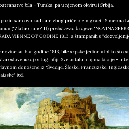
ostranstvo bila – Turska, pa u njenom okviru i Srbija.
pazio sam ovo kad sam zbog priče o emigraciji Simeona L
mun ("Zlatno runo" II) prelistavao brojeve "NOVINA SE
ADA VIENNE OT GODINE 1813, a štampanih s "dozvoljenijem 
 novine su, bar godine 1813, bile srpske jedino utoliko što s
staroslovenskoj ortografiji. Sve ostalo u njima bilo je – int
lavnom donošene iz "Švedije, Šleske, Francuzske, Inglezske,
aizske" itd.