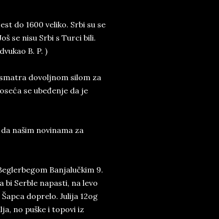
est do 1600 veliko. Srbi su se
Još se nisu Srbi s Turci bili.
ukao B. P. )
 smatra dovoljnom silom za
i oseća se ubeđenje da je
ao da našim novinama za
 Beglerbegom Banjalučkim 9.
a bi Serble napasti, na levo
t Šapca doprelo. Julija 12og
a, no puške i topovi iz