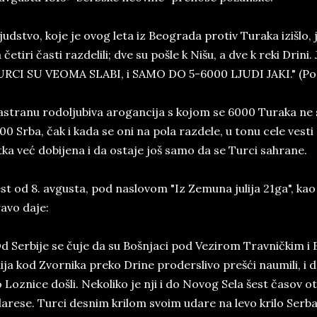
judstvo, koje je ovog leta iz Beograda protiv Turaka izišlo, j
 četiri časti razdelili; dve su pošle k Nišu, a dve k reki Drini. 
RCI SU VEOMA SLABI, i SAMO DO 5-6000 LJUDI JAKI." (Podv
stranu rodoljubiva arogancija s kojom se 6000 Turaka ne
00 Srba, čak i kada se oni na pola razdele, u tonu cele vest
tka već dobijena i da ostaje još samo da se Turci sahrane.
st od 8. avgusta, pod naslovom "Iz Zemuna julija 21ga", k
avo daje:
d Serbije se čuje da su Bošnjaci pod Vezirom Travničkim i
lija kod Zvornika preko Drine proderslivo prešći naumili, i d
 Loznice došli. Nekoliko je nji i do Novog Sela šest časov o
arese. Turci desnim krilom svoim udare na levo krilo Serbalj