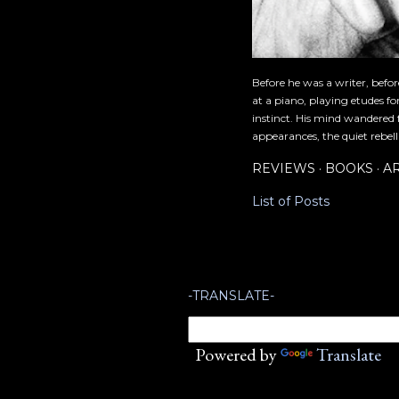
Before he was a writer, befo
at a piano, playing etudes f
instinct. His mind wandered 
appearances, the quiet rebell
REVIEWS
BOOKS
A
List of Posts
-TRANSLATE-
Powered by
Translate