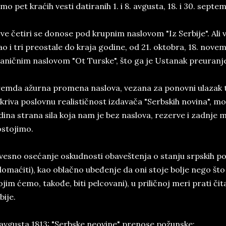
mo pet kraćih vesti datiranih 1. i 8. avgusta, 18. i 30. septe
ve četiri se donose pod krupnim naslovom "Iz Serbije". Ali 
ao i tri preostale do kraja godine, od 21. oktobra, 18. nove
aničnim naslovom "Ot Turske", što ga je Ustanak preuranje
emda ažurna promena naslova, vezana za ponovni ulazak 
kriva poslovnu realističnost izdavača "Serbskih novina", mor
dina strana sila koja nam je bez naslova, rezerve i zadnje mi
stojimo.
vesno osećanje oskudnosti obaveštenja o stanju srpskih p
omaćiti), kao oblačno ubeđenje da oni stoje bolje nego što 
ojim ćemo, takođe, biti pelcovani), u priličnoj meri prati čit
bije.
 avgusta 1813: "Serbske neovine" prenose požunske: