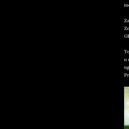
in
Za
Ze
GR
Te
u 
ug
Pr