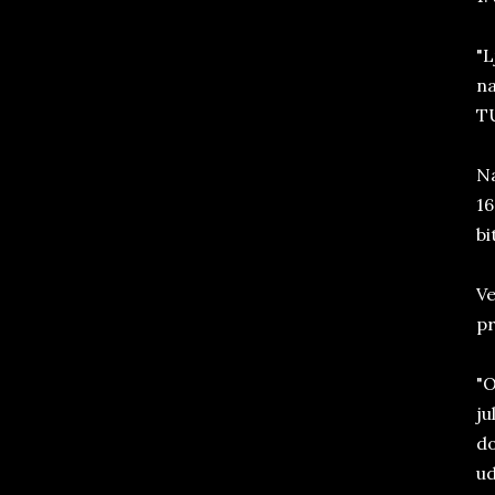
"L
na
TU
Na
16
bi
Ve
pr
"O
ju
do
ud