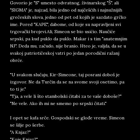
Govorio je "S" umesto odvratnog, živinarskog "Š", ali
"SIGMA" je, najzad, bila jedno od najčešćih i najnužnijih
grečeskih slova, jedno od pet od kojih je sazdato grčko
ime. Pored "KAPE", dabome, od koje su napravljeni svi
trgovački brojevi.Ali, Simeon se bio usićio. Naučiće
srpski, pa kud puklo da puklo. Makar i s tim "anatemnjim
NJ". Deda mu, začudo, nije branio. Hteo je, valjda, da se u
svakoj patriotičeskoj vatri po jedan porodični ražanj
obrće.
"U svakom slučaju, Kir-Simeone, taj posrani doboš je
izgovor. Ne da Turčin da se na svome svoji osetimo, pa
to ti je."
"Tja, a vele li što stambolski ćitabi za te vaše doboše?"
"Ne vele. Ako ih mi ne smemo po srpski čitati."
I opet se kafa srče. Gospodski se glođe vreme. Simeon
se šilje po šerbe.
"A Knjaz?"
"Koje Knjaz?"