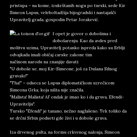
pristupa – na kome, izukrštanih nogu po turski, sede Kir
Simeon Lupus, veleboltadžija bijogradski i nastajašči
Upravitelj grada, gospodin Petar Jorakević.
I opet je govor o dobošima i
dobošarenju. Kao da avdes pred
molitvu uzima, Upravitelj potanko ispreda kako su Srblji
odvajkada imali običaj carske zakone tim
načinom narodu na znanjije davati:
"U doboše se, moj Kir-Simeone, još za Dušana Silnog
gruvalo!"
"Tha!" – odseca se Lupus diplomatičkom uzrečicom
Simeona Grka, koja ništa nije značila.
"Malista! Malista! Al' ondak je imao ko i da gruva, Efendi-
Upravitelju".
Tursko "Efendi" je tanano, nežno naglašeno. Tek toliko da
se drčni Srbin podseti gde živi i u doboše gruva.
Iza drvenog pulta, na formu crkvenog nalonja, Simeon