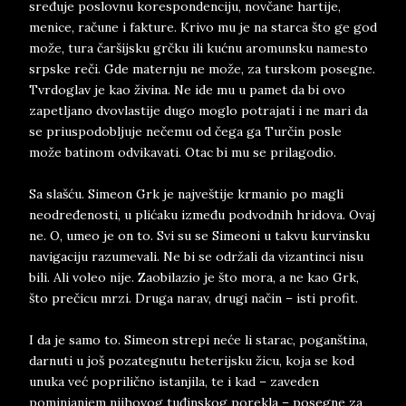
sređuje poslovnu korespondenciju, novčane hartije,
menice, račune i fakture. Krivo mu je na starca što ge god
može, tura čaršijsku grčku ili kućnu aromunsku namesto
srpske reči. Gde maternju ne može, za turskom posegne.
Tvrdoglav je kao živina. Ne ide mu u pamet da bi ovo
zapetljano dvovlastije dugo moglo potrajati i ne mari da
se priuspodobljuje nečemu od čega ga Turčin posle
može batinom odvikavati. Otac bi mu se prilagodio.
Sa slašću. Simeon Grk je najveštije krmanio po magli
neodređenosti, u plićaku između podvodnih hridova. Ovaj
ne. O, umeo je on to. Svi su se Simeoni u takvu kurvinsku
navigaciju razumevali. Ne bi se održali da vizantinci nisu
bili. Ali voleo nije. Zaobilazio je što mora, a ne kao Grk,
što prečicu mrzi. Druga narav, drugi način – isti profit.
I da je samo to. Simeon strepi neće li starac, poganština,
darnuti u još pozategnutu heterijsku žicu, koja se kod
unuka već poprilično istanjila, te i kad – zaveden
pominjanjem njihovog tuđinskog porekla – posegne za