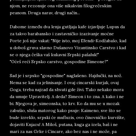
njom, ne rezonuje ona više nikakvim filogrečeskim
peanom. Druga narav, drugi način...
Dabome između dva lenja gutljaja kafe izjavljuje Lupus da
za takvo barabansko i zastavničko izazivanje moćne
Porte još nije vakat: "Nije isto, moj Efendi-Kodžabašo, kad
u doboš gruva slavno Dušanovo Vizantinsko Carstvo i kad
se o njega češka vaš kukavni Srpski pašaluk!"
"Oćeš reći Srpsko carstvo, gospodine Simeone?"
Sad je i srpsko "gospodine" naglašeno. Hajdučki, na nož.
Nema se kad za jelinisanje. I ovaj cincarski kurjak, ovaj
Goga, treba najzad da shvati gde živi. Tako nekako mora
da umuje Upravitelj. A deda? Simeon i to zna. A kako i ne
bi. Njegova je, simeonska, to krv. Ko da mu se u mozak
zabušio, sluša matorog kako psuje: Kaimeno, sve što se
bude izreklo, srpski će mufluzis, ovo činovničko kurvište,
dojaviti Knjazu! A Miloš, putana, kuga ga izela, baš i ne
mari za nas Grke i Cincare, ako bez nas i ne može, pa