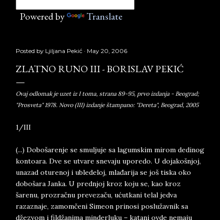
Powered by
Translate
Posted by
Ljiljana Pekić
May 20, 2006
ZLATNO RUNO III - BORISLAV PEKIĆ
Ovaj odlomak je uzet iz I toma, strana 89-95, prvo izdanja - Beograd;
"Prosveta" 1978. Novo (III) izdanje štampano: "Dereta", Beograd, 2005
1/III
(...) Dobošarenje se smuljuje sa lagumskim mirom dedinog
kontoara. Dve se utvare snevaju uporedo. U dojakošnjoj,
unazad oturenoj i ubledeloj, mlađarija se još tiska oko
dobošara Janka. U prednjoj kroz koju se, kao kroz
šarenu, prozračnu prevezaču, ućutkani telal jedva
razaznaje, zamomčeni Simeon prinosi poslužavnik sa
džezvom i fildžanima minderluku – katani ovde nemaju