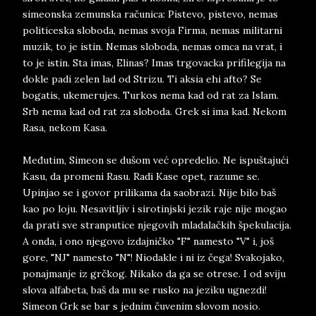
simeonska zemunska računica: Pistevo, pistevo, nemas
politiceska sloboda, nemas svoja Firma, nemas militarni
muzik, to je istin. Nemas sloboda, nemas omca na vrat, i
to je istin. Sta imas, Elinas? Imas trgovacka prifilegija na
dokle padi zelen lad od Strizu. Ti aksia ehi afto? Se
bogatis, ukemerujes. Turkos nema kad od rat za Islam.
Srb nema kad od rat za sloboda. Grek si ima kad. Nekom
Rasa, nekom Kasa.
Međutim, Simeon se dušom već opredelio. Ne ispuštajući
Kasu, da promeni Rasu. Radi Kase opet, razume se.
Upinjao se i govor prilikama da saobrazi. Nije bilo baš
kao po loju. Nesavitljiv i sirotinjski jezik raje nije mogao
da prati sve stranputice njegovih mladalačkih špekulacija.
A onda, i ono njegovo izdajničko "F" namesto "V" i, još
gore, "NJ" namesto "N"! Niodakle i ni iz čega! Svakojako,
ponajmanje iz grčkog. Nikako da ga se otrese. I od sviju
slova alfabeta, baš da mu se rusko na jeziku ugnezdi!
Simeon Grk se bar s jednim čuvenim slovom nosio.