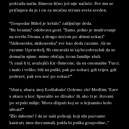
pokradu način. Simeon lično još nije načisto. Sve mu se
pričinjava da je i on za mračnu stranu sveta sveden.
"Gospodar Miloš je kefalo," zaključuje deda.
"Ne branim," odobrava gost. "Samo, jedno je mudrovanje
na svetlu Divana, a drugo noćom po abisni sokaci."
"Akikosesku, akikosesku," sve kao deda razume. Ali ne
razume Upravitelj. Ni cincarski ni taj bezobrazluk da se
domaćin njime, mimo običaja, izvan familije služi.
"A znaš li ti, uvažejšči Kir-Simeone, da su onomadne Turci,
i malo i veliko, bili na puški, pak po sokaci, gdi trijes, gdi
pedeset, pak svu noć po sokaci?"
"Ahara, ahara, moj Kodžabašo! Golemo zlo! Međtim, 'Kare
s akaco u kor, lipseašte so džoako' ili, ako ti je, štovani,
po srpski milije: 'Mora džipati koj se u šejtansko kolo
uhvati!'"
"Zlo dabome! I da se naši policaji, koji idu pazvante
kasirati, nisu davranisali, pukla bi puška gospodine..."