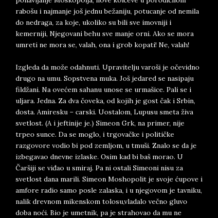
ponavljanje Moskopolja, nove kolčeve u porodičnom
rabošu i najmanje još jednu bežaniju, potucanje od nemila
do nedraga, za koje, ukoliko su bili sve imovniji i
kemerniji, Njegovani behu sve manje orni. Ako se mora
umreti ne mora se, valah, ona i grob kopati! Ne, valah!
Izgleda da može odahnuti. Upravitelju varoši je očevidno
drugo na umu. Sopstvena muka. Još jedared se nasipaju
fildžani. Na ovećem sahanu unose se urmašice. Pali se i
uljara. Jedna. Za dva čoveka, od kojih je gost čak i Srbin,
dosta. Amiresku – carski. Uostalom, Lupusu smeta živa
svetlost. (A i jeftinije je.) Simeon Grk, na primer, nije
trpeo sunce. Da se moglo, i trgovačke i političke
razgovore vodio bi pod zemljom, u tmuši. Znalo se da je
izbegavao dnevne izlaske. Osim kad bi baš morao. U
Čaršiji se viđao u smiraj. Pa ni ostali Simeoni nisu za
svetlost dana marili. Simeon Moshopolit je svoje ćupove i
amfore radio samo posle zalaska, i u njegovom je tavniku,
nalik drevnom mikenskom tolosu,vladalo večno gluvo
doba noći. Bio je umetnik, pa je strahovao da mu ne