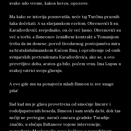
svako udo vreme, kakos keros, opozove.
Ma kako se istorija posuvratila, neće taj Turčina praznih
šaka dočekati. A sa slavjanskom ezelom, Obrenovići li su,
Karađorđevići, svejednako, on će već lasno. Obrenovići su
već u torbi, a Simeonov ženidbeni kontrakt s Tomanijom
treba da im donese, pored živodavnog postojanstva mira
sa bratskidušmanskom Kućom Sina, i oproštenije od onih
svinjarskih pretendenata Karađorđevića, ako se, u ovo
prevrtljivo doba, aratos ga bilo, počem vrnu. Ima Lupus u
svakoj vatrici svoju glavnju.
A evo gde mu na ponajveću mladi Simeon iz sve snage
piša!
Sad kad mu je glava provetrena od sinoćnje lincure i
rodoljupstvenih beseda, Simeon i sam uviđa da bi, dok tas
nečiji ne pretegne, navući omrazu gradske Turadije
značilo, u slučaju Sultanove vojene intervencije,