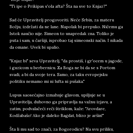
"Ti ipe o Prikipas s'ola afta? Šta na sve to Knjaz?"
Sad će Upravitelj progovoriti. Neće Srbin, za materu
Božju, izdržati da ne lane. Napolak bi prepuko. Ničemu ga
Istok naučio nije. Simeon to unapredak zna. Toliko je
puta i sam, u čaršiji, isprobao taj simeonski način. I nikada
da omane. Uvek bi upalio.
"Knjaz bi" seva Upravitelj, "da prostiš, i gr'ocem u jagode,
i guzicom u berbernicu. Za Boga ne bi da se s Portom
svadi, a bi da svoje tera. Samo, za taku evropejsku
politiku nemamo mi ni lufta ni pušaka."
Lupus saosećajno izmahuje glavom, upiljuje se u
Upravitelja, duhovno ga pripravlja na važnu izjavu, a
zatim, podvalačeći reči štriklom, kaže: "Arovdare,
Kodžabašo! Ako je daleko Bagdat, blizo je aršin!"
Šta li mu sad to znači, za Bogorodicu? Na svu priliku,