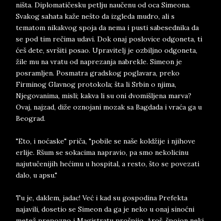
ništa. Diplomatičesku petlju naučenu od oca Simeona.
Svakog sahata kaže nešto da izgleda mudro, ali s
tematom nikakvog spoja da nema i pusti sabesednika da
se pod tim rečima udavi. Dok onaj poslovice odgoneta, ti
ćeš dete, svršiti posao. Upravitelj je ozbiljno odgoneta,
žile mu na vratu od naprezanja nabrekle. Simeon je
posramljen. Posmatra gradskog poglavara, preko
Firminog Glavnog protokola; šta li Srbin o njima,
Njegovanima, misli; kakva li su oni dvomišljena marva?
Ovaj, najzad, diže oznojani mozak sa Bagdada i vraća ga u
Beograd.
"Eto, i noćaske" priča, "pobile se naše koldžije i njihove
erlije. Ršum se sokacima napravio, pa smo nekolicinu
najutučenijih hećimu u hospital, a resto, što se povezati
dalo, u apsu."
Tu je, daklem, jadac! Već i kad su gospodina Prefekta
najavili, dosetio se Simeon da ga je neko u onaj sinoćni
metež prepozno i Magistratu prošpijo. Aroš, špojon neki