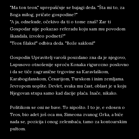
"Ma ton teon," uprepašćuje se bajagi deda. "Šta mi to, za
Boga milog, pričate gospodine?"
"A ja, odnekude, očekivo da ti o tome znaš? Zar ti
Gospodar nije pokazao referadu koju sam mu povodom
škandala, izvoleo podneti?"
"Teos filaksi!" odbiva deda. "Bože sakloni!"
Gospodin Upravitelj varoši pouzdano zna da je njegovo,
Lupusovo otnošenije sproću Konaka rigurozno poslovno
i da se tiče zagranične trgovine sa Karavlaškom,
Karabogdanskom, Ćesarijom, Turskom i inim zemljama.
Jevropom uopšte. Devlet, svaka mu čast, oblast je u koju
Njegovan stupa samo kad dacije plaća. Inače, nikako.
Politikom se oni ne bave. To nipošto. I to je, e edosen o
Teos, bio adet još oca mu, Simeona zvanog Grka, a biće
nada se, pozicija i onog zelembaća, tamo za kontoarskim
pultom.