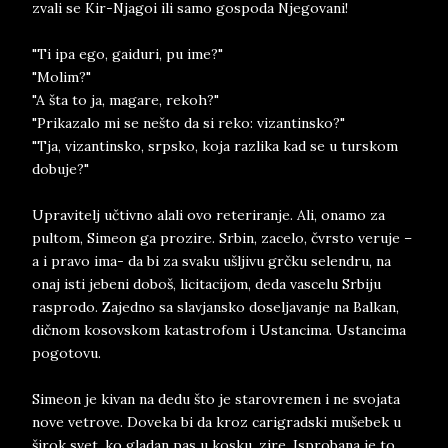
zvali se Kir-Njagoi ili samo gospoda Njegovani!
"Ti ipa ego, gaiduri, pu ime?"
"Molim?"
"A šta to ja, magare, rekoh?"
"Prikazalo mi se nešto da si reko: vizantinsko?"
"Tja, vizantinsko, srpsko, koja razlika kad se u turskom
dobuje?"
Upravitelj učtivno alali ovo reteriranje. Ali, onamo za
pultom, Simeon ga prozire. Srbin, zacelo, čvrsto veruje –
a i pravo ima- da bi za svaku ušljivu grčku selendru, na
onaj isti jebeni doboš, licitacijom, deda vascelu Srbiju
rasprodo. Zajedno sa slavjansko doseljavanje na Balkan,
dičnom kosovskom katastrofom i Ustancima. Ustancima
pogotovu.
Simeon je kivan na dedu što je starovremen i ne svojata
nove vetrove. Doveka bi da kroz carigradski mušebek u
širok svet, ko gladan pas u kosku, zire. Isprobana je to