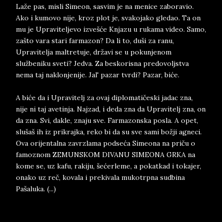
Laže pas, misli Simeon, sasvim je na menice zaboravio.
Ako i kumovo nije, kroz plot je, svakojako gledao. Ta on
mu je Upraviteljevo izvešće Knjazu u rukama video. Samo,
zašto vara stari farmazon? Da li to, duši za ranu,
Upravitelja maltretuje, državi se u pokunjenom
službeniku sveti? Jedva. Za beskorisna predovoljstva
nema taj naklonjenije. Jal' pazar tvrdi? Pazar, biće.
A biće da i Upravitelj za ovaj diplomatičeski jadac zna,
nije ni taj avetinja. Najzad, i deda zna da Upravitelj zna, on
da zna. Svi, dakle, znaju sve. Farmazonska posla. A opet,
slušaš ih iz prikrajka, reko bi da su sve sami božji agneci.
Ova orijentalna zavrzlama podseća Simeona na priču o
famoznom ZEMUNSKOM DIVANU SIMEONA GRKA na
kome se, uz kafu, rakiju, šećerleme, a pokatkad i tokajer,
onako uz reč, kovala i prekivala mukotrpna sudbina
Pašaluka. (...)