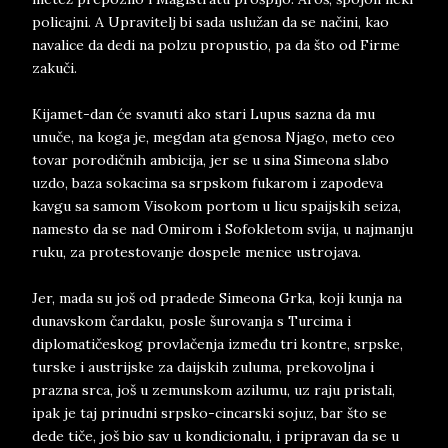
policajni. A Upravitelj bi sada uslužan da se načini, kao
navalice da dedi na polzu propustio, pa da što od Firme
zakuči.
Kijamet-dan će svanuti ako stari Lupus sazna da mu
unuče, na koga je, megdan ata genosa Njago, meto ceo
tovar porodičnih ambicija, jer se u sina Simeona slabo
uzdo, baza sokacima sa srpskom fukarom i zapodeva
kavgu sa samom Visokom portom u licu spaijskih seiza,
namesto da se nad Omirom i Sofokletom svija, u najmanju
ruku, za protestovanje dospele menice ustrojava.
Jer, mada su još od pradede Simeona Grka, koji kunja na
dunavskom čardaku, posle šurovanja s Turcima i
diplomatičeskog provlačenja između tri kontre, srpske,
turske i austrijske za daijskih zuluma, prekovoljna i
prazna srca, još u zemunskom azilumu, uz raju pristali,
ipak je taj prinudni srpsko-cincarski sojuz, bar što se
dede tiče, još bio sav u kondicionalu, i pripravan da se u