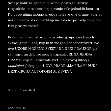
Svet je nalik na groblje, u kome, pošto se istorije
raspadoše, osta samo hrpa manje više jednakih kostura.
Ko bi po njima mogao prepoznati sve one drame, koje su
nas obmanule da se razlikujemo i da ne ponavljamo jednu
istu prastvarnost?!
Podelimo li ove istorije na srodne grupe i nađemo li
svakoj grupi uzor, koji bi ih mogao reprezentovati, sve
ove UZORE MOŽEMO SVESTI NA NEKI PRAUZOR, pa
sam siguran da bi se mogla napisati JEDNA JEDINA
DRAMA, koja bi izražavala svet u njegovoj
bitnoj i
odlučujućoj
ukupnosti. OVA PRADRAMA BILA BI PUKA
DESKRIPCIJA AUTOFORMULE SVETA.
Share
Email Post
COMMENTS