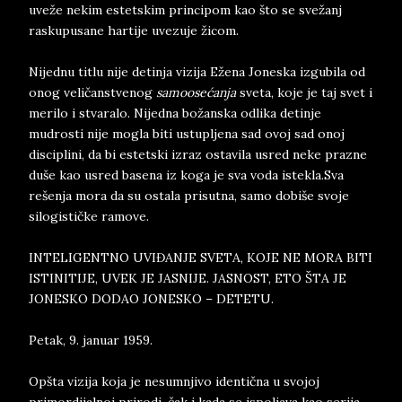
uveže nekim estetskim principom kao što se svežanj
raskupusane hartije uvezuje žicom.
Nijednu titlu nije detinja vizija Ežena Joneska izgubila od
onog veličanstvenog
samoosećanja
sveta, koje je taj svet i
merilo i stvaralo. Nijedna božanska odlika detinje
mudrosti nije mogla biti ustupljena sad ovoj sad onoj
disciplini, da bi estetski izraz ostavila usred neke prazne
duše kao usred basena iz koga je sva voda istekla.Sva
rešenja mora da su ostala prisutna, samo dobiše svoje
silogističke ramove.
INTELIGENTNO UVIĐANJE SVETA, KOJE NE MORA BITI
ISTINITIJE, UVEK JE JASNIJE. JASNOST, ETO ŠTA JE
JONESKO DODAO JONESKO – DETETU.
Petak, 9. januar 1959.
Opšta vizija koja je nesumnjivo identična u svojoj