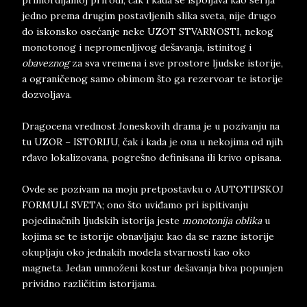
primordijalnoj prirodi, čak i kada se ispoljava kao serija
jedno prema drugim postavljenih slika sveta, nije drugo
do iskonsko osećanje neke UZOT STVARNOSTI, nekog
monotonog i nepromenljivog dešavanja, istinitog i
obaveznog
za sva vremena i sve prostore ljudske istorije,
a ograničenog samo obimom što ga rezervoar te istorije
dozvoljava.
Dragocena vrednost Joneskovih drama je u pozivanju na
tu UZOR – ISTORIJU, čak i kada je ona u nekojima od njih
rđavo lokalizovana, pogrešno definisana ili krivo opisana.
Ovde se pozivam na moju pretpostavku o AUTOTIPSKOJ
FORMULI SVETA; ono što uviđamo pri ispitivanju
pojedinačnih ljudskih istorija jeste
monotonija oblika
u
kojima se te istorije obnavljaju: kao da se razne istorije
okupljaju oko jednakih modela stvarnosti kao oko
magneta. Jedan umnoženi kostur dešavanja biva popunjen
prividno različitim istorijama.