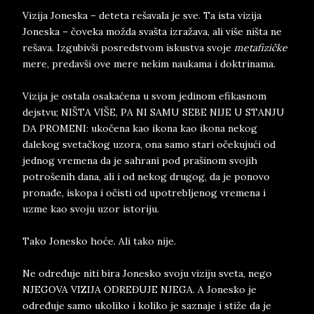
Vizija Joneska – deteta rešavala je sve. Ta ista vizija
Joneska – čoveka možda svašta izražava, ali više ništa ne
rešava. Izgubivši posredstvom iskustva svoje
metafizičke
mere, predavši ove mere nekim naukama i doktrinama.
Vizija je ostala osakaćena u svom jedinom efikasnom
dejstvu; NIŠTA VIŠE, PA NI SAMU SEBE NIJE U STANJU
DA PROMENI: ukočena kao ikona kao ikona nekog
dalekog svetačkog uzora, ona samo stari očekujući od
jednog vremena da je sahrani pod prašinom svojih
potrošenih dana, ali i od nekog drugog, da je ponovo
pronađe, iskopa i očisti od upotrebljenog vremena i
uzme kao svoju uzor istoriju.
Tako Jonesko hoće. Ali tako nije.
Ne određuje niti bira Jonesko svoju viziju sveta, nego
NJEGOVA VIZIJA ODREĐUJE NJEGA. A Jonesko je
određuje samo ukoliko i koliko je saznaje i stiže da je