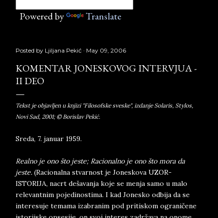
Powered by
Translate
Posted by
Ljiljana Pekić
May 09, 2006
KOMENTAR JONESKOVOG INTERVJUA -
II DEO
Tekst je objavljen u knjizi "Filosofske sveske", izdanje Solaris, Stylos,
Novi Sad, 2001; © Borislav Pekić.
Sreda, 7. januar 1959.
Realno je ono što jeste; Racionalno je ono što mora da
jeste.
(Racionalna stvarnost je Joneskova UZOR-
ISTORIJA, nacrt dešavanja koje se menja samo u malo
relevantnim pojedinostima. I kad Jonesko odbija da se
interesuje temama izabranim pod pritiskom ograničene
istorijske opsesije, on svoj interes zadržava na onome