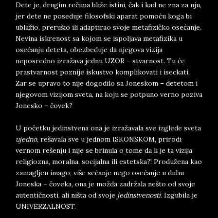
Dete je, drugim rečima bliže istini, čak i kad ne zna za nju,
jer dete ne poseduje filosofski aparat pomoću koga bi
ublažio, prerušio ili adaptirao svoje metafizičko osećanje.
Nevina iskrenost sa kojom se ispoljava metafizika u
osećanju deteta, obezbeđuje da njegova vizija
neposredno izražava jednu UZOR – stvarnost. Tu će
prastvarnost poznije iskustvo komplikovati i iseckati.
Zar se upravo to nije dogodilo sa Joneskom – detetom i
njegovom vizijom sveta, na koju se potpuno verno poziva
Jonesko – čovek?
U početku jedinstvena ona je izražavala sve izglede sveta
ujedno
, rešavala sve u jednom ISKONSKOM, prirodi
vernom rešenju i nije se brinula o tome da li je ta vizija
religiozna, moralna, socijalna ili estetska?! Produžena kao
zamagljen imago, više sećanje nego osećanje u duhu
Joneska – čoveka, ona je možda zadržala nešto od svoje
autentičnosti, ali ništa od svoje
jedinstvenosti
. Izgubila je
UNIVERZALNOST.