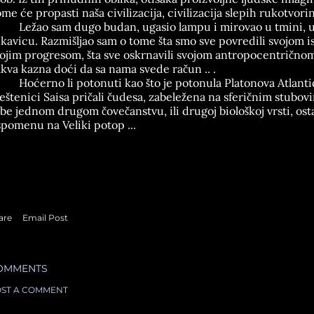
me će propasti naša civilizacija, civilizacija slepih rukotvorina
Ležao sam dugo budan, ugasio lampu i mirovao u tmini, 
kavicu. Razmišljao sam o tome šta smo sve povredili svojom ist
ojim progresom, šta sve oskrnavili svojom antropocentričnom
kva kazna doći da sa nama svede račun .. .
Hoćerno li potonuti kao što je potonula Platonova Atlanti
eštenici Saisa pričali čudesa, zabeležena na sferičnim stubov
be jednom drugom čovečanstvu, ili drugoj biološkoj vrsti, o
pomenu na Veliki potop ...
are
Email Post
OMMENTS
ST A COMMENT