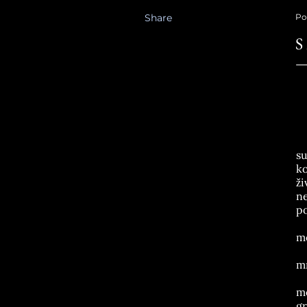
Share
Po
S
su
ko
ži
ne
po
me
m
mo
gr