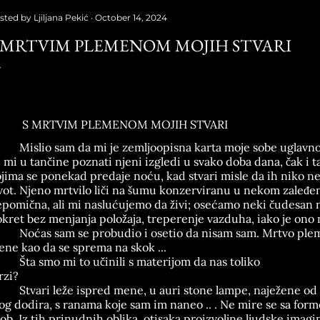
sted by
Ljiljana Pekić
October 14, 2024
 MRTVIM PLEMENOM MOJIH STVARI
S MRTVIM PLEMENOM MOJIH STVARI
Mislio sam da mi je zemljoopisna karta moje sobe uglav
 mi u tančine poznati njeni izgledi u svako doba dana, čak i 
jima se ponekad predaje noću, kad stvari misle da ih niko ne
vot. Njeno mrtvilo liči na šumu konzerviranu u nekom zaleđ
pomična, ali mi naslućujemo da živi; osećamo neki čudesan 
kret bez menjanja položaja, treperenje vazduha, iako je ono 
Noćas sam se probudio i osetio da nisam sam. Mrtvo pleme
ne kao da se sprema na skok ...
Šta smo mi to učinili s materijom da nas toliko
rzi?
Stvari leže ispred mene, u auri stone lampe, naježene od 
g dodira, s ranama koje sam im naneo .. . Ne mire se sa for
ob. Iz tih prinudnih oblika, otisaka proizvoljne ljudske imagi