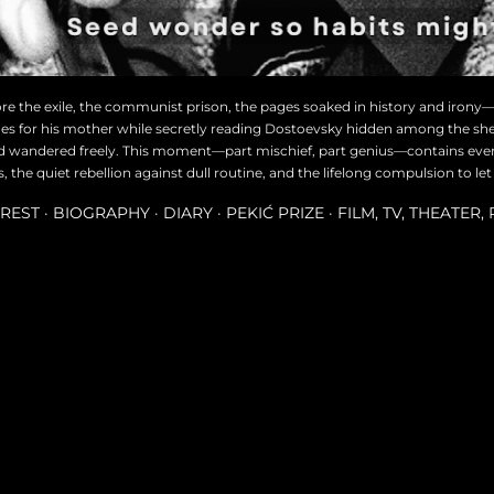
ore the exile, the communist prison, the pages soaked in history and irony
des for his mother while secretly reading Dostoevsky hidden among the she
d wandered freely. This moment—part mischief, part genius—contains every
the quiet rebellion against dull routine, and the lifelong compulsion to let
REST
BIOGRAPHY
DIARY
PEKIĆ PRIZE
FILM, TV, THEATER,