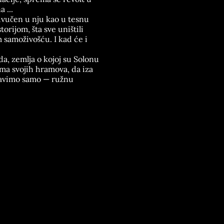
 ...
uvučen u nju kao u tesnu
orijom, šta sve uništili
 samoživošću. I kad će i
da, zemlja o kojoj su Solonu
ima svojih hramova, da iza
stavimo samo — ružnu