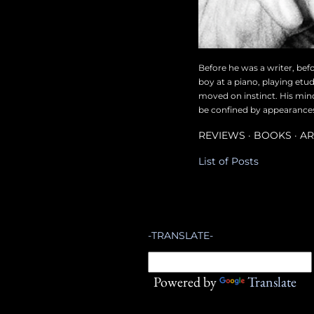
Before he was a writer, bef
boy at a piano, playing etu
moved on instinct. His min
be confined by appearances, 
REVIEWS
BOOKS
AR
List of Posts
-TRANSLATE-
Powered by
Translate