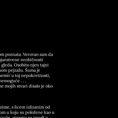
nom poznata. Verovao sam da
tajanstvene neobičnosti
 gleda. Osobito njen tajni
enom pejzažu. Šuma je
nemir u toj nepokretnosti,
nemoguće . . .
 mojih stvari disalo je oko
zime, s licem izlizanim od
mom u koju su položene kao u
nacije, sprema se revolt u