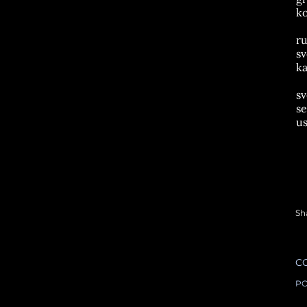
ko
ru
sv
ka
sv
se
us
Sh
C
PO