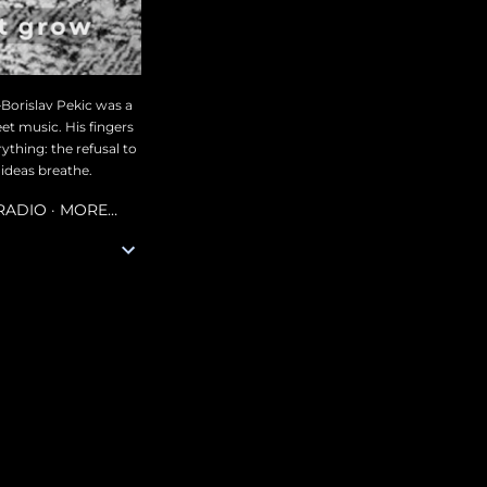
—Borislav Pekic was a
et music. His fingers
thing: the refusal to
 ideas breathe.
 RADIO
MORE…