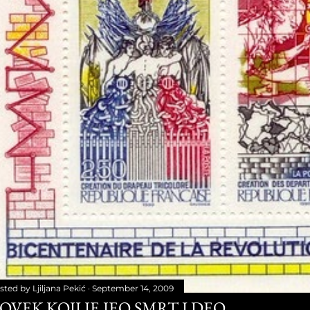
sted by
Ljiljana Pekić
September 14, 2009
OVEK KOJI JE JEO SMRT I DEO