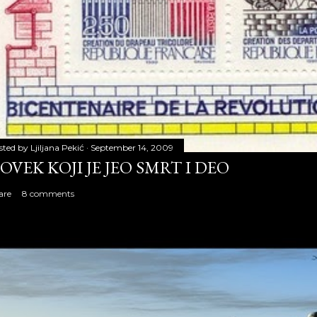
sted by
Ljiljana Pekić
September 14, 2009
OVEK KOJI JE JEO SMRT I DEO
are
8 comments