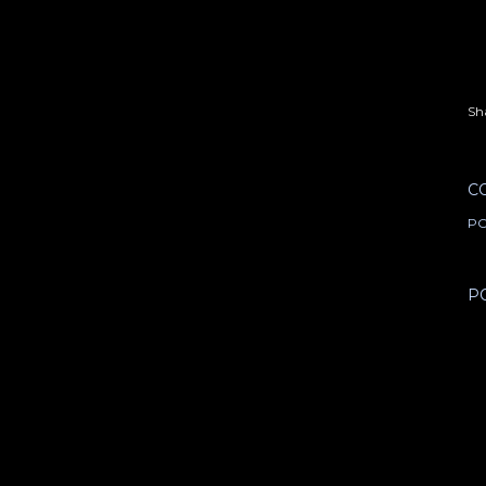
Sh
C
PO
P