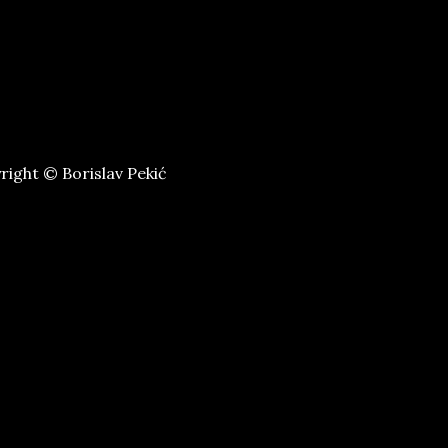
ight © Borislav Pekić
u, a “Crveni i Beli”
ji su, u sudbini genijalnog
autike u potrazi za zlatnim
nja života.
jem u radnju u trećem licu,
o 1969. Mesto radnje:
„Građevina“, „Graditelj“).
jednog monumenta i
ađevine.