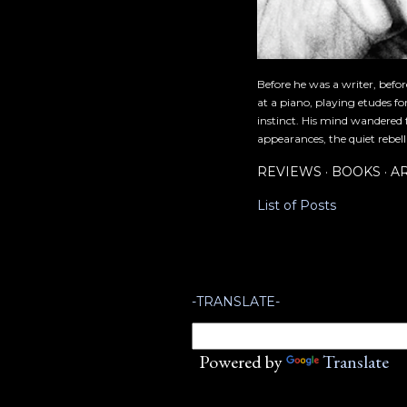
Before he was a writer, befo
at a piano, playing etudes f
instinct. His mind wandered 
appearances, the quiet rebell
REVIEWS
BOOKS
A
List of Posts
-TRANSLATE-
Powered by
Translate