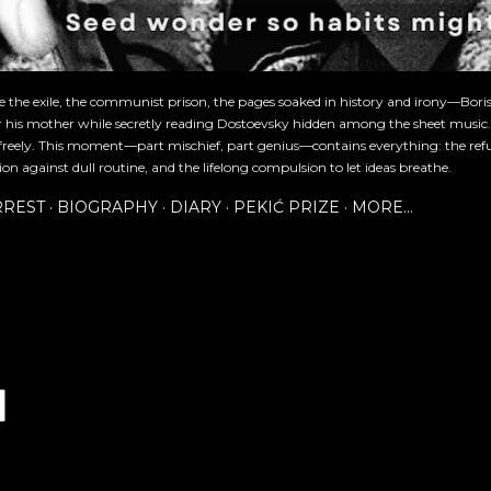
re the exile, the communist prison, the pages soaked in history and irony—Bori
or his mother while secretly reading Dostoevsky hidden among the sheet music
freely. This moment—part mischief, part genius—contains everything: the refu
ion against dull routine, and the lifelong compulsion to let ideas breathe.
RREST
BIOGRAPHY
DIARY
PEKIĆ PRIZE
MORE…