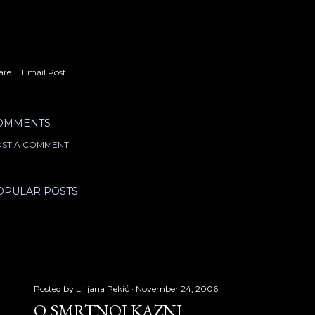
are
Email Post
OMMENTS
ST A COMMENT
OPULAR POSTS
Posted by
Ljiljana Pekić
November 24, 2006
O SMRTNOJ KAZNI