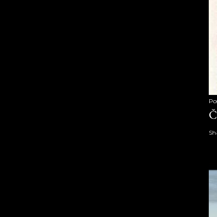
Po
Č
Sh