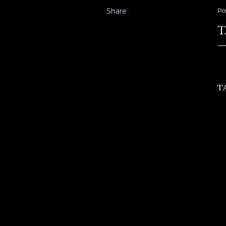
Share
Po
T
TA
mo
ar
ru
k
Be
N
si