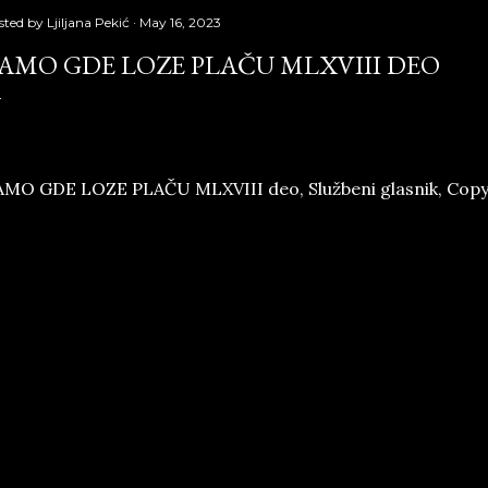
sted by
Ljiljana Pekić
May 16, 2023
AMO GDE LOZE PLAČU MLXVIII DEO
MO GDE LOZE PLAČU MLXVIII deo, Službeni glasnik, Copyr
GRADITELJI
Ako Zlatno Runo treba da pruži mitsku i istorijskosocijaln
ralnopsihološku perspektivu „Romejskom prstenu“, Graditel
hitekte Isidora Njegovana, sinteza čitave porodične argon
nom uspeha, bogatstva, moći, sreće, a iznad svega — znače
Izvestan autobiografski ton postićiće se mojim uvođen
ao prijatelja Isidorovog a na bazi mog Dnevnika od 1941. d
ograd. Vreme: 1944—1969. Struktura: Tri dela („Građenje“, 
aslovi su istodobno doslovni jer se odnose na podizanje 
mboilični, jer pokrivaju i izgrađivanje i razaranje tvorca gr