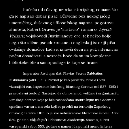
Počeću od rđavog uzorka istorijskog romane što
ga je napisao dobar pisac. Očevidno bez nekog jačeg
umetničkog, duševnog i filosofskog nagona, pogotovu
afiniteta, Robert Graves je "sastavio" roman o
Vojvodi
Velizaru
, vojskovođi Justinijanove ere, tek nešto bolje
nego što slične pseudoromane o engleskoj istoriji pišu
ovdašnje domaćice kad se, iznevši decu na put, intenzivno
počnu dosađivati, a nesreća hoće da su im kompletne
biblioteke blizu samoposluge iz koje se hrane.
Imperator Justinijan
(lat.
Flavius Petrus Sabbatius
Iustinianus
) (483- 565). Poznat je kao poslednji rimski i prvi
vizantijski car, imperator Istočnog Rimskog Carstva (od 527—565) i
pravoslavni teolog. Nastojao da obnovi moć, veličinu i organizaciju
Rimskog carstva koja je bila rasparčana unutrašnjim trzavicama i
upadima varvara, naroda koji su prodrli na teritoriju Zapadnog
rimskog carstva. Ukinuo je sve nehrišćanske filozofske škole u Atini
529. godine, uključujući i Platonovu Akademiju. Sazvao je Peti
vaseljenski sabor 553. godine u nameri da pomiri monofizite sa