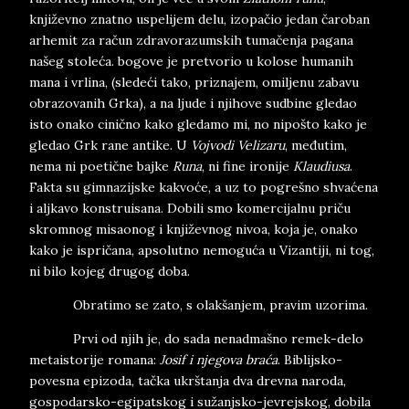
književno znatno uspelijem delu, izopačio jedan čaroban
arhemit za račun zdravorazumskih tumačenja pagana
našeg stoleća. bogove je pretvorio u kolose humanih
mana i vrlina, (sledeći tako, priznajem, omiljenu zabavu
obrazovanih Grka), a na ljude i njihove sudbine gledao
isto onako cinično kako gledamo mi, no nipošto kako je
gledao Grk rane antike. U
Vojvodi Velizaru
, međutim,
nema ni poetične bajke
Runa
, ni fine ironije
Klaudiusa
.
Fakta su gimnazijske kakvoće, a uz to pogrešno shvaćena
i aljkavo konstruisana. Dobili smo komercijalnu priču
skromnog misaonog i književnog nivoa, koja je, onako
kako je ispričana, apsolutno nemoguća u Vizantiji, ni tog,
ni bilo kojeg drugog doba.
Obratimo se zato, s olakšanjem, pravim uzorima.
Prvi od njih je, do sada nenadmašno remek-delo
metaistorije romana:
Josif i njegova braća
. Biblijsko-
povesna epizoda, tačka ukrštanja dva drevna naroda,
gospodarsko-egipatskog i sužanjsko-jevrejskog, dobila