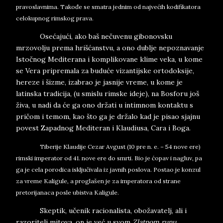
pravoslavnima. Takođe se smatra jednim od najvećih kodifikatora
celokupnog rimskog prava.
Osećajući, ako baš nečuvenu gibonovsku
mrzovolju prema hrišćanstvu, a ono dublje nepoznavanje
Istočnog Mediterana i komplikovane klime veka, u kome
se Vera pripremala za buduće vizantijske ortodoksije,
hereze i šizme, izabrao je jasnije vreme, u kome je
latinska tradicija, (u smislu rimske ideje), na Bosforu još
živa, u nadi da će ga ono držati u intimnom kontaktu s
pričom i temom, kao što ga je držalo kad je pisao sjajnu
povest Zapadnog Mediteran i Klaudiusa, Cara i Boga.
Tiberije Klaudije Cezar Avgust (10 pre n. e. – 54 nove ere)
rimski imperator
od 41. nove ere do smrti. Bio je ćopav i nagluv, pa
ga je cela porodica isključivala iz javnih poslova. Postao je konzul
za vreme Kaligule, a proglašen je za imperatora od strane
pretorijanaca posle ubistva Kaligule.
Skeptik, učenik racionalista, obožavatelj, ali i
razoritelj mitova, on je već u svom
Zlatnom runu
,