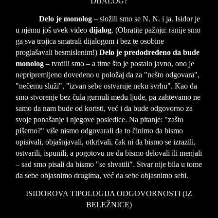
DIJALOG?
Delo je monolog
– složili smo se N. N. i ja. Isidor je
u njemu još uvek video
dijalog
. (Obratite pažnju: ranije smo
ga sva trojica smatrali dijalogom i bez te osobine
proglašavali besmislenim!)
Delo je predodređeno da bude
monolog
– tvrdili smo – a time što je postalo javno, ono je
nepripremljeno dovedeno u položaj da za "nešto odgovara",
"nečemu služi", "izvan sebe ostvaruje neku svrhu". Kao da
smo stvorenje bez čula gurnuli među ljude, pa zahtevamo ne
samo da nam bude od koristi, već i da bude odgovorno za
svoje ponašanje i njegove posledice. Na pitanje: "zašto
pišemo?" više nismo odgovarali da to činimo da bismo
opisivali, objašnjavali, otkrivali, čak ni da bismo se izrazili,
ostvarili, ispunili, a pogotovu ne da bismo delovali ili menjali
– sad smo pisali da bismo "se shvatili". Stvar nije bila u tome
da sebe objasnimo drugima, već da sebe objasnimo sebi.
ISIDOROVA TIPOLOGIJA ODGOVORNOSTI (IZ
BELEŽNICE)