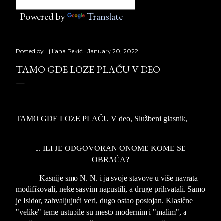
Powered by
Translate
Posted by
Ljiljana Pekić
January 20, 2022
TAMO GDE LOZE PLAČU V DEO
TAMO GDE LOZE PLAČU V deo, Službeni glasnik,
Copyright © Borislav Pekić
... ILI JE ODGOVORAN ONOME KOME SE
OBRAĆA?
Kasnije smo N. N. i ja svoje stavove u više navrata
modifikovali, neke sasvim napustili, a druge prihvatali. Samo
je Isidor, zahvaljujući veri, dugo ostao postojan. Klasične
"velike" teme ustupile su mesto modernim i "malim", a