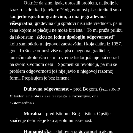
Otkriće da smo, ipak, uprostili problem, najbolje je
izrazio Isidor kad je rekao: "Odgovornost pisca tretirali smo
kao
jednospratnu građevinu, a ona je građevina
višespratna
, građevina čiji spratovi nisu iste vrednosti, pa ni
cena kojom se plaćaju ne može biti ista." To mi pruža priliku
da iskoristim "
skicu za jednu tipologiju odgovornosti
"
koju sam otkrio u njegovoj zaostavštini i koja datira iz 1957.
god. To što se odnosi više na pisce nego na graditelje,
tumačim okolnošću da u to vreme Isidor još nije počeo rad
na svom životnom delu – Spomeniku revoluciji, pa mu se
problem odgovornosti još nije javio u njegovoj razornoj
formi. Prepisujem je bez izmena:
Duhovna odgovornost
– pred Bogom. (
Primedba B.
P.
: Isidor je ne obrazlaže, za njega je, razumljivo, ona
aksiomatična.)
Moralna
– pred Istinom. Bog = istina. Opštije
značenje definiše je kao apsolutnu iskrenost.
Humanistička
– duhovna odgovornost u akciji.