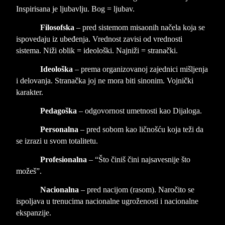
Inspirisana je ljubavlju. Bog = ljubav.
Filosofska
– pred sistemom misaonih načela koja se
ispovedaju iz ubeđenja. Vrednost zavisi od vrednosti
sistema. Niži oblik = ideološki. Najniži = stranački.
Ideološka
– prema organizovanoj zajednici mišljenja
i delovanja. Stranačka joj ne mora biti sinonim. Vojnički
karakter.
Pedagoška
– odgovornost umetnosti kao Dijaloga.
Personalna
– pred sobom kao ličnošću koja teži da
se izrazi u svom totalitetu.
Profesionalna
– “Što činiš čini najsavesnije što
možeš”.
Nacionalna
– pred nacijom (rasom). Naročito se
ispoljava u trenucima nacionalne ugroženosti i nacionalne
ekspanzije.