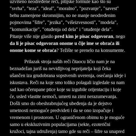
uzvišeno neodređene reči, pitijske formule kao što su
"svrha", "teza", "ideal", "moralno", "pozvanje", "savest"
behu zamenjene skromnijim, no ne manje neodređenim
pojmovima "šifre", "jezika", "višeizvesnosti", "modela",
"komunikacije", "otuđenja od dela" i "otuđenje dela".
Pitanje više nije glasilo
pred kim je pisac odgovoran
, nego
da li je pisac odgovoran onome u čije ime se obraća ili
onome kome se obraća
? Težište se prenelo na konsumente.
Prilazak stroja naših reči čitaocu ličio nam je na
beznadežan juriš na nevidljivog neprijatelja koji čeka
ušančen iza grudobrana sopstvenih uverenja, osećanja ideje i
iskustava. Reči na koje smo toliko polagali izgledale su nam
sad kao očerupane ptice koje su izgubile orijentaciju i koje
će, usled vlastite nemoći, umreti na zimi nerazumevanja.
Došli smo do obeshrabrujućeg ubeđenja da je dejstvo
umetnosti nemoguće predvideti i da se ono izopačuje i
vremenom i prostorom. U ograničenom obimu to je moguće
samo u ekskluzivnim populacijama (sekte, ezoterični
kružoci, tajna udruženja) tamo gde su reči – šifre sa unapred