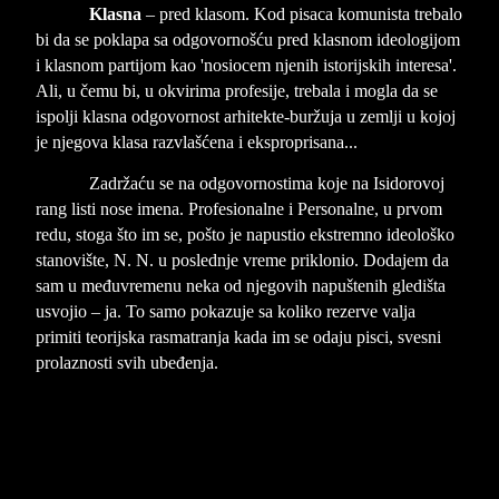
Klasna
– pred klasom. Kod pisaca komunista trebalo
bi da se poklapa sa odgovornošću pred klasnom ideologijom
i klasnom partijom kao 'nosiocem njenih istorijskih interesa'.
Ali, u čemu bi, u okvirima profesije, trebala i mogla da se
ispolji klasna odgovornost arhitekte-buržuja u zemlji u kojoj
je njegova klasa razvlašćena i eksproprisana...
Zadržaću se na odgovornostima koje na Isidorovoj
rang listi nose imena. Profesionalne i Personalne, u prvom
redu, stoga što im se, pošto je napustio ekstremno ideološko
stanovište, N. N. u poslednje vreme priklonio. Dodajem da
sam u međuvremenu neka od njegovih napuštenih gledišta
usvojio – ja. To samo pokazuje sa koliko rezerve valja
primiti teorijska rasmatranja kada im se odaju pisci, svesni
prolaznosti svih ubeđenja.