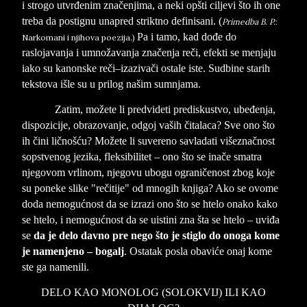
i strogo utvrđenim značenjima, a neki opšti ciljevi što ih one
treba da postignu unapred striktno definisani. (
Primedba B. P.
:
Pa i tamo, kad dođe do
Narkomani i njihova poezija.)
raslojavanja i umnožavanja značenja reči, efekti se menjaju
iako su kanonske reči–izazivači ostale iste. Sudbine starih
tekstova išle su u prilog našim sumnjama.
Zatim, možete li predvideti prediskustvo, ubeđenja,
dispozicije, obrazovanje, odgoj vaših čitalaca? Sve ono što
ih čini ličnošću? Možete li suvereno savladati višeznačnost
sopstvenog jezika, fleksibilitet – ono što se inače smatra
njegovom vrlinom, njegovu ubogu ograničenost zbog koje
su poneke slike "rečitije" od mnogih knjiga? Ako se ovome
doda nemogućnost da se izrazi ono što se htelo onako kako
se htelo, i nemogućnost da se uistini zna šta se htelo – uviđa
se
da je delo davno pre nego što je stiglo do onoga kome
je namenjeno – bogalj
. Ostatak posla obaviće onaj kome
ste ga namenili.
DELO KAO MONOLOG (SOLOKVIJ) ILI KAO