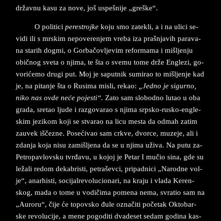
državnu kasu za nove, još us­pe­š­ni­je „greške“.
O po­li­ti­ci
pe­re­stroj­ke
koju smo­ za­te­kli, a i na uli­ci se­
vi­di ili s mr­skim ne­po­ve­ren­jem vre­ba iza prašnja­vih pa­ra­va­
na sta­rih dog­mi, o Gorbačov­lje­vim re­for­ma­ma i mišljen­ju
običnog sve­ta o nji­ma, te šta o sve­mu tome drže En­gle­zi, go­
vo­rićemo dru­gi put. Moj je sa­put­nik su­mi­rao to mi­šljen­je kad
je, na pi­tan­je šta o Ru­si­ma mi­sli, re­kao:
„Jed­no je si­gur­no,
nik­o­ na­s ov­de­ neće pojesti“.
Za­to ­sam ­slo­bod­no lutao u oba
gra­da, sre­tao lju­de i raz­go­va­rao s njima srp­sko-ru­sko-en­gl­e­
skim je­zi­kom­ koji se stva­rao na licu me­sta da od­mah za­tim
za­u­vek iščezne. Posećivao sam cr­kve, dvor­ce, mu­ze­je, ali i
zdan­ja koja nisu zamišlje­na da se u nji­ma uživa. Na pu­tu­ za­
Pe­tro­pa­vlov­sku ­tvrđavu, u ko­joj­ je­ Pe­tar I mučio ­si­na, gde­ su
­ležali re­dom de­ka­bristi, pe­tra­šev­ci, pri­pad­nici „Na­rod­ne vol­
je“, anar­hi­sti, socijal­re­volucio­na­ri, na kra­ju i vla­da Ke­ren­
skog, mada o tome u vodičima po­me­na ne­ma, svra­tio sam na
„Au­ro­ru“, čije će to­pov­sko đule označiti početa­k Ok­to­bar­
ske­ re­vo­lu­ci­je, a mene pogoditi dvadeset sedam godina kas­