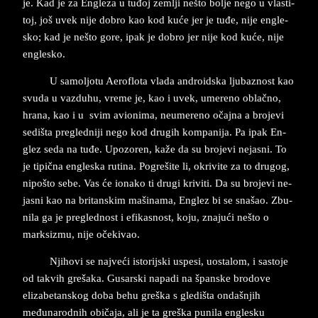
je. Kad je za En­gle­za u tuđoj ze­ml­ji ne­š­to bol­je nego u vla­sti­
toj, još uvek nije do­bro kao kod kuće jer je tuđe, ni­je­ en­gle­
sko; ka­d je ­ne­što­ go­re, ipa­k je­ do­bro ­jer ni­je kod kuće, nije
en­gle­sko.
U sa­mol­jo­tu Ae­ro­flo­ta vla­da an­dro­id­ska lju­ba­znost kao
svu­da u va­zdu­hu, vre­me je, kao i uvek, ume­re­no oblačno,
hra­na, kao i u
svim avi­o­ni­ma, ne­u­me­re­no očajna a bro­je­vi
se­di­šta pre­gled­ni­ji nego kod dru­gih kom­pa­ni­ja. Pa ipak En­
glez seda na tuđe. Upo­zo­ren, kaže da su bro­je­vi ne­ja­sni. To
je ti­pič­na en­gle­ska ru­ti­na. Po­gre­ši­te li, okri­vi­te za to dru­gog,
ni­poš­to sebe. Vas će io­na­ko ti dru­gi kri­vi­ti. Da su bro­je­vi ne­
ja­sni ka­o­ na bri­tan­skim ma­ši­na­ma, En­glez bi­ se sna­šao. Zbu­
ni­la ­ga ­je­ pre­glednost i efi­ka­snost, koju, zna­jući neš­to o
mark­si­zmu, nije očeki­vao.
Nji­ho­vi se naj­veći isto­rij­ski uspe­si, uo­sta­lom, i sa­sto­je
od ta­kvih grešaka. Gusarski napadi na španske brodove
elizabetanskog doba behu greška s gle­dišta on­da­šnjih
međuna­rod­nih običaja, ali je ta greška pu­ni­la en­gle­sku