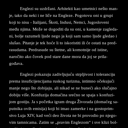
En­gle­zi su uzdržani. Ar­hi­tekti kao umet­ni­ci ne­što man­
je, tako da neki i ne liče na En­gle­ze. Po­go­to­vu oni u gru­pi
koji to ni­su - Ita­li­ja­ni, Škoti, In­du­si, Nem­ci, Ju­go­slo­ve­ni
među nji­ma. Može se do­go­di­ti da su oni, u ka­men­je za­gle­da­
ni, bol­je raz­u­me­li lju­de nego ja koji sam samo lju­de gle­dao i
slu­šao. Pi­tan­je je tek hoće li to is­ko­ri­sti­ti ili će osta­ti na pred­
ra­su­da­ma. Pred­ra­su­de su štet­ne, ali ko­mot­ni­je od isti­ne,
naročito ako čovek pod sta­re dane mora da joj se pri­la­
gođava.
En­gle­zi po­ka­zu­ju zad­ivlju­juću str­plji­vost i to­le­ran­ci­ju
pre­ma insufi­ci­jen­ci­ja­ma ru­skog turi­zma, in­tim­no očeku­jući
man­je nego što do­bi­ja­ju, ali ni­kad se ne buneći ako slučajno
do­bi­ju više. Kon­fu­zi­ja domaćina srećno se spa­ja s kon­fu­zi­
jom go­sti­ju. Ja s početka igram dru­ga Živo­ra­da (domaćeg sa­
put­ni­ka ovih emi­si­ja) koji bi imao za­mer­ke i na go­sto­prim­
stvo Luja XIV, kad veći deo živo­ta ne bi pro­vo­dio po nje­go­
vim tam­ni­ca­ma. Zatim se „pra­vim En­gle­zom“ i sve kli­zi bol­