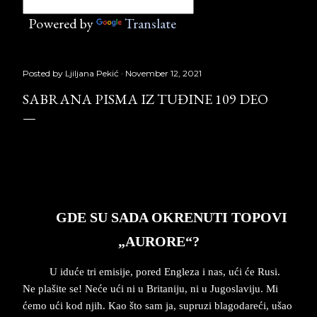
Powered by
Translate
Posted by
Ljiljana Pekić
November 12, 2021
SABRANA PISMA IZ TUĐINE 109 DEO
Sabrana pisma iz tuđine 109
deo, Laguna, Copyright © Borislav Pekić
GDE­ SU­ SA­DA ­O­KRE­NU­TI TO­PO­VI
„AURO­RE“?
U iduće tri emisije, po­red En­gle­za i nas, ući će Ru­si.
Ne­ pla­ši­te ­se! Neće ući ni u Bri­ta­ni­ju, ni u Ju­go­sla­vi­ju. Mi
ćemo ući kod njih. Kao što sam ja, su­pru­zi bla­go­da­reći, ušao