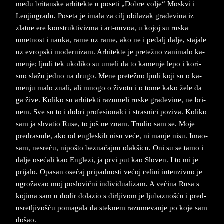
među bri­tan­ske ar­hi­tek­te u po­se­ti „Do­bre vol­je“ Mo­skvi i
Len­jin­gra­du. Po­se­ta je ima­la za cilj obi­la­zak građevi­na iz
zlat­ne ere kon­struktivi­zma i art-nu­voa, u ko­joj su ru­ska
umet­nost i nauka, rame uz rame, ako ne i pe­dalj dal­je, sta­ja­le
uz evrop­ski mo­der­ni­zam. Ar­hi­tek­te ­je pre­težno za­ni­ma­lo ka­
men­je; lju­di te­k u­ko­li­ko su ume­li da to ka­men­je lepo i ko­ri­
sno slažu jed­no na dru­go. Mene pre­težno lju­di koji su o ka­
men­ju malo zna­li, ali mno­go o živo­tu i o tome kako žele da
ga žive. Ko­li­ko su ar­hi­tek­ti raz­u­me­li ru­ske građevi­ne, ne bri­
nem. Sve su to i do­bri pro­fe­si­o­nal­ci i strasnici po­zi­va. Ko­li­ko
sam ja shva­tio Ruse, to još ne znam. Tru­dio sam se. Moje
pred­ra­su­de, ako od en­gle­skih ­ni­su veće, ni­ man­je ­ni­su. Ima­o­
sam, ne­sreću, ni­po­što bez­načajnu olakšicu. Oni su se tamo i
dal­je osećali kao En­gl­e­zi, ja prvi put kao Slo­ven. I to mi je
pri­ja­lo. Opa­san osećaj pri­pad­no­sti većoj ce­li­ni in­ten­zivno je
ugrožavao moj po­slo­vični in­di­vi­du­a­li­zam. A većina Rusa s
ko­jima sam u do­dir do­la­zio s dir­lji­vom je lju­ba­znošću i pred­
u­sre­tlji­vošću pomagala da stek­nem raz­u­me­van­je po koje sam
došao.