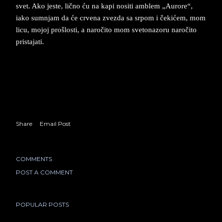
svet. Ako je­ste, lično ću na kapi no­si­ti am­blem „Au­ro­re“,
iako sum­njam da će cr­ve­na zve­zda ­sa sr­pom i čekićem, mom
licu, mo­joj pro­šlo­sti, a naročito mom sve­to­na­zo­ru naročito
pri­sta­ja­ti.
Share
Email Post
COMMENTS
POST A COMMENT
POPULAR POSTS