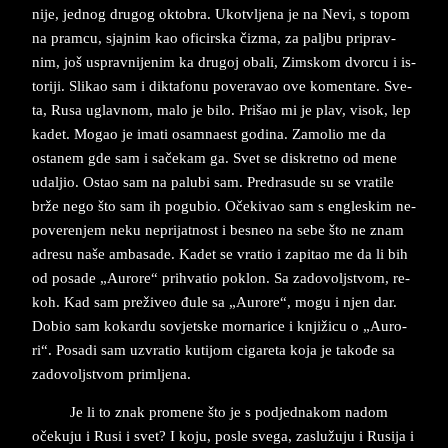
ni­je, jed­nog dru­gog ok­to­bra. Ukotvlje­na je na Nevi, s to­pom
na pram­cu, sjaj­nim ka­o ­o­fi­cir­ska čizma, za palj­bu pri­prav­
nim, još us­pra­vni­jenim ka dru­goj oba­li, Zim­skom dvor­cu i is­
tori­ji. Sli­­kao sam i dik­ta­fo­nu po­ve­ra­vao ove ko­men­ta­re. Sve­
ta, Rusa uglav­nom, ma­lo ­je bilo. Prišao mi je plav, vi­sok, lep
ka­det.­ Mo­ga­o ­je ima­ti osam­na­est­ go­di­na. Za­mo­lio me da
osta­nem gde sam i sačekam ga. Svet se dis­kret­no od mene
udal­jio. Ostao sam na pa­lu­bi sam. Pred­ra­su­de su se vra­tile
brže nego što sam ih po­gu­bio. Očeki­vao sam s en­gle­skim ne­
po­ve­ren­jem neku ne­pri­jat­nost i be­sneo na sebe što ne znam
adre­su naše am­ba­sa­de. Ka­det se vra­tio i za­pi­tao me da li bih
od po­sa­de „Au­ro­re“ pri­hva­tio po­klon. Sa za­do­voljstvom, re­
koh. Kad sam preživeo đule sa „Au­ro­re“, mogu i njen dar.
Do­bio sam ko­kar­du so­vjet­ske mor­na­ri­ce i knji­žicu o „Au­ro­
ri“. Po­sa­di sam uz­vra­tio ku­ti­jom ci­ga­re­ta koja je takođe sa
za­do­voljstvom primljena.
Je li to ­znak ­pro­me­ne­ što ­je s pod­jed­na­kom na­dom
očeku­ju i Rusi i svet? I koju, po­sle sve­ga, za­služuju i Ru­si­ja i