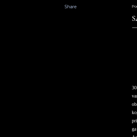
Share
Po
S
Sa
30 
va
oba
koj
pr
ga 