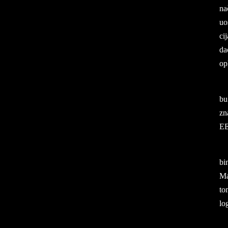
nač
uo­
cij
dao
op
bu 
zna
EE
bi­
Man
to
lo­