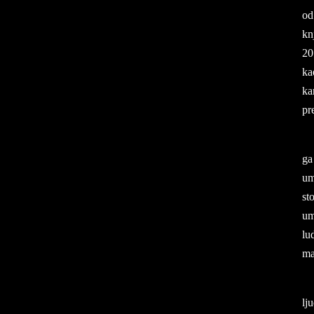
od
knj
20 
ka
kar
pr
ga
um
sto
um
lu­
mal
lj