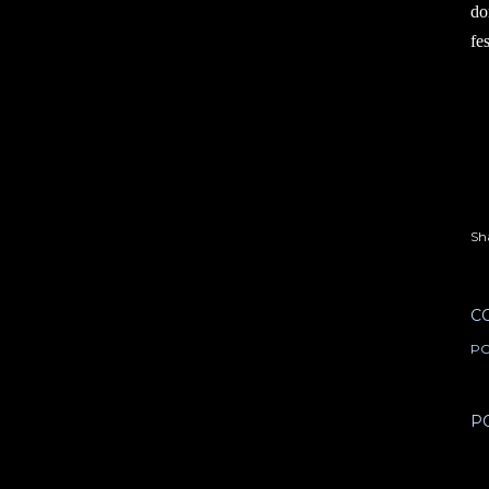
do
fe­
Sh
C
PO
P