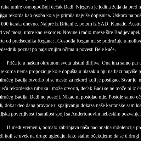
 raka umi­re osmo­go­di­šnji dečak Badi. Nje­go­va je je­di­na želja da pred ne
i­gu re­kor­da kao oso­ba ko­ja ­je pri­mi­la naj­više do­pi­sni­ca. Usko­ro na po
000 ka­ra­ta dnev­no. Naj­pre iz Bri­ta­ni­je, po­tom iz SAD, Ka­na­de, Au­stra
d već mora, umre kao re­kor­der. No­vi­ne i ra­dio-mreže šire Badijev apel. P
­tu od pred­sed­ni­ka Re­­ga­na: „Go­spođa Re­­gan mi se pri­družuje u mo­li­tva­
ed­sed­nik po­znat po naj­su­zni­jim očima u po­ve­sti Bele kuće.
Priča je u na­šem okrut­nom sve­tu uist­ini dir­lji­va. Ona ima sa­mo par om
 re­kor­da nema pro­po­zi­ci­je koje dopuštaju ula­zak u nju na bazi naj­vi­še p
i­rućeg Badija otvo­ri­lo bi se me­sto za re­kord koji je po­sti­gao. Stvar je,
­jeća re­kor­der­ska rubri­ka i može otvo­ri­ti, dečak Badi se ne može ni iz če
irućeg Badija. Badi ne po­sto­ji. Ni­kad ni po­sto­jao nije. Po­sto­je samo oča
di, do­bar deo dana pro­vo­de u spal­jivan­ju do­ka­za naše kar­ton­ske sa­mi­lo
js­ka po­ver­lji­vost i sa­mi­lost spo­ji sa An­der­to­no­vi­m ne­be­skim po­zvan­jem
U međuvre­me­nu, po­ma­lo za­brin­ja­va naša na­cio­nal­na in­do­len­ci­ja p
u­di koji se uvek na dru­ge ugle­da­ju, iako stal­no očeku­je­mo da se ti dru­g