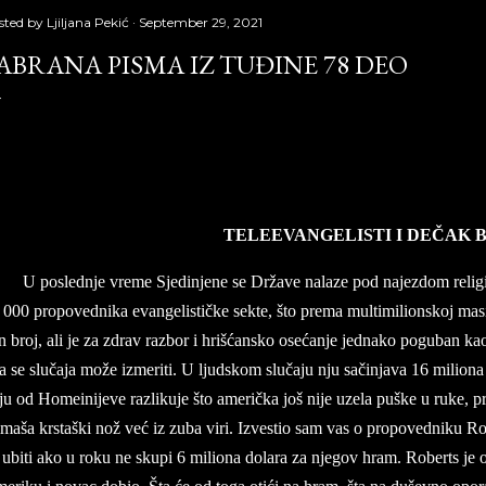
sted by
Ljiljana Pekić
September 29, 2021
ABRANA PISMA IZ TUĐINE 78 DEO
brana pisma iz tuđine 78 deo, Laguna, Copyright © Borislav Pekić
TE­LE­E­VAN­GE­LI­STI I DEČAK 
U po­sled­nje vre­me Sje­din­je­ne se Države na­la­ze pod na­je­zdom re­li­g
000 pro­po­ved­ni­ka evan­ge­li­stičke sek­te, što pre­ma mul­ti­mi­li­onskoj masi
n broj, ali je za zdrav raz­bor i hrišćan­sko osećanje jed­na­ko po­gu­ban k
 se slučaja može iz­me­ri­ti. U ljud­skom slu­ča­ju nju sačin­ja­va 16 mi­li­o­na 
u od Ho­me­i­ni­je­ve raz­li­ku­je što američ­ka još nije uze­la pu­ške u ruke,
i­ma­ša kr­staški nož već iz zuba viri. Iz­ve­stio sam vas o pro­po­ved­ni­ku R
ubi­ti ako u roku ne sku­pi 6 mi­li­o­na do­la­ra za nje­gov hram. Ro­berts je o u