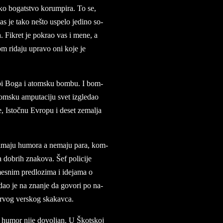
­ko bo­gat­stvo ko­rum­pi­ra. To se,
nas je tako nešto uspe­lo je­di­no so­
na. Fi­kret je po­krao vas i mene, a
om ri­da­ju upra­vo oni koje je
u­bi Boga i atom­sku bom­bu. I bom­
om­sku am­pu­ta­ci­ju svet iz­gle­dao
pe, Istočnu Evro­pu i de­set ze­mal­ja
zi ima­ju hu­mo­ra a ne­ma­ju para, kom­
o­brih zna­ko­va. Šef po­li­ci­je
­mesnim pred­lo­zi­ma i ide­jama o
dao je na znan­je da go­vo­ri po na­
i pr­vog ver­skog skakav­ca.
 hu­mor nije do­vol­jan. U Škot­skoj