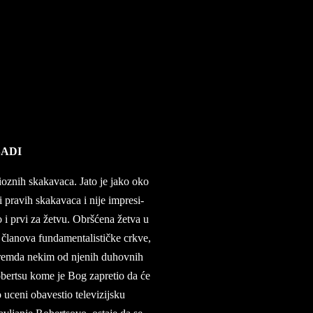
BADI
i­o­znih ska­ka­va­ca. Jato je jako oko
 pra­vih ska­ka­va­ca i nije im­pre­si­
ao i prvi za žetvu. Obršćena žetva u
čla­no­va fun­damen­ta­li­stičke cr­kve,
 prem­da ne­kim od nje­nih du­hov­nih
o­bert­su kome je Bog za­pre­tio da će
ce­ni oba­ve­stio te­le­vi­zij­sku