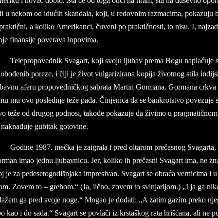
e­ri­ku i no­vac do­bio. Šta će od toga otići na hram, šta na du­šev­no opo­rav­
i u ne­kom od idućih skan­da­la, koji, u re­dov­nim raz­ma­ci­ma, po­ka­zu­ju bar
prak­tični, a ko­li­ko Ame­rikan­ci, čuve­ni po prak­tično­sti, to nisu. I, naj­za
­je fi­nan­si­je po­ve­ra­va lo­po­vi­ma.
Te­le­pro­po­ved­nik Svagart, koji svo­ju lju­bav pre­ma Bogu na­plaćuje sa
o­bođenih poreze, i čiji je život vul­ga­ri­zi­ra­na ko­pi­ja život­nog sti­la in­di
­bav­nu afe­ru pro­poved­ničkog sa­bra­ta Mar­ti­n Gor­ma­na. Gor­ma­na cr­kva ra
mu mu ovo po­sled­nje teže pada. Čin­je­ni­ca da se ban­krot­stvo po­ve­zu­je s
vo teže od dru­gog pod­no­si, ta­ko­đe po­ka­zu­je da živimo u prag­ma­tičn
na­kna­đu­je gu­bi­tak go­to­vi­ne.
Go­di­ne 1987. mečka je za­i­gra­la i pred ol­ta­rom prečasnog Svag­ar­ta, 
rman imao jed­nu lju­bav­ni­cu. Jer, ko­li­ko ih prečasni Svag­art ima, ne zn
j je za pe­de­se­to­go­dišnja­ka im­pre­si­van. Svag­art se obraća ver­ni­cima i
om. Zo­vem to – gre­hom.“ (Ja, lično, zo­vem to svin­ja­ri­jom.) „I ja ga ni­ko
lažem ga pred svo­je noge.“ Mo­gao je do­da­ti: „A za­tim ga­zim pre­ko nje­
o kao i do sada.“ Svag­art se po­vla­či iz kr­sta­škog rata hrišćana, ali ne po­v