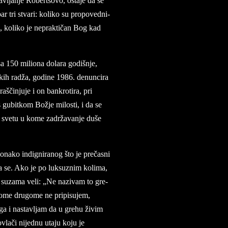
ljan­je Ro­bert­so­vo, osta­je da se
 tri stva­ri: ko­li­ko su pro­po­ved­ni­
d, ko­li­ko je ne­prak­ti­čan Bog kad
 150 mi­li­o­na do­la­ra godišnje,
jskih radža, go­di­ne 1986. de­nun­ci­ra
ščin­ju­je i on ban­kro­ti­ra, pri
 gu­bit­kom Božje mi­lo­sti, i da se
om sve­tu u kome zadržavan­je duše
ona­ko in­dig­ni­ra­nog što je prečasni
a se. Ako je po luk­su­znim ko­li­ma,
 u su­za­ma veli: „Ne na­zi­vam to gre­
­me dru­go­me ne pri­pi­su­jem,
ga i na­stav­ljam da u gre­hu živim
lači ni­jed­nu uta­ju ko­ju ­je