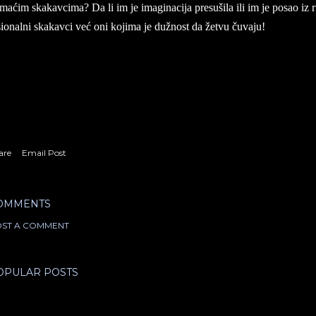
maćim ska­kav­ci­ma? Da li im je ima­gi­na­cija pre­su­ši­la ili im je po­sao i
si­o­nal­ni ska­kav­ci već oni ko­ji­ma je dužnost da žetvu čuva­ju!
are
Email Post
OMMENTS
ST A COMMENT
OPULAR POSTS