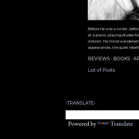
Before he was a writer, befo
at a piano, playing etudes f
instinct. His mind wandered 
appearances, the quiet rebell
REVIEWS
BOOKS
A
List of Posts
-TRANSLATE-
Powered by
Translate