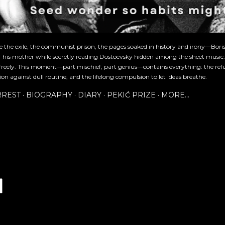
re the exile, the communist prison, the pages soaked in history and irony—Bori
or his mother while secretly reading Dostoevsky hidden among the sheet music
freely. This moment—part mischief, part genius—contains everything: the refu
ion against dull routine, and the lifelong compulsion to let ideas breathe.
RREST
BIOGRAPHY
DIARY
PEKIĆ PRIZE
MORE…