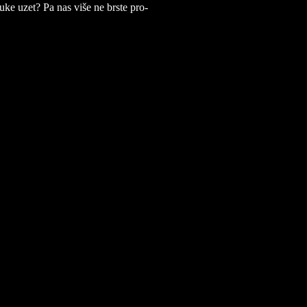
z ruke uzet? Pa nas više ne br­ste pro­