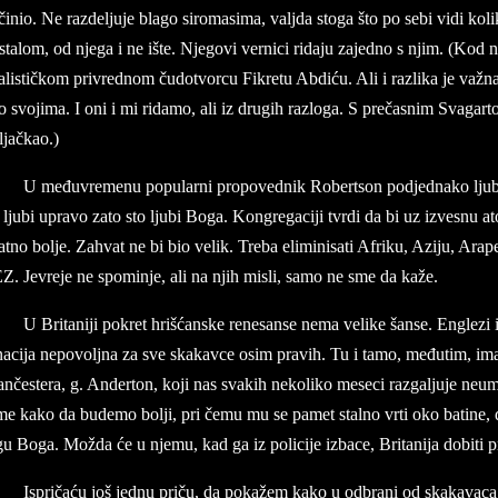
inio. Ne raz­del­ju­je bla­go si­ro­ma­si­ma, valj­da sto­ga što po sebi vidi ko­li
sta­lom, od nje­ga i ne ište. Nje­go­vi ver­ni­ci ri­da­ju za­jed­no s njim. (Kod 
a­li­stičkom pri­vred­nom čudo­tvor­cu Fi­kre­tu Abdiću. Ali i raz­li­ka je va­ž
 svo­ji­ma. I oni i mi ri­da­mo, ali iz dru­gih raz­lo­ga. S prečasnim Svag­ar­t
ljačkao.)
U međuvre­me­nu po­pu­l­a­rni pro­po­ved­nik Ro­bert­son podjed­na­ko lj
lju­bi upra­vo zato sto lju­bi Boga. Kon­gre­ga­ci­ji tvr­di da bi uz iz­ve­snu at
t­no bol­je. Za­hvat ne bi bio ve­lik. Tre­ba eli­mi­ni­sa­ti Afri­ku, Azi­ju, Ara­
Z. Je­vre­je ne spo­min­je, ali na njih mi­sli, samo ne sme da kaže.
U Bri­ta­ni­ji po­kret hrišćan­ske re­ne­san­se nema ve­l­i­ke šanse. En­gle­
na­ci­ja ne­po­vol­jna za sve ska­kav­ce osim pra­vih. Tu i tamo, međutim, ima d
­če­ste­ra, g. Ander­ton, koji nas sva­kih ne­ko­li­ko me­se­ci raz­gal­ju­je ne­u
me kako da bu­de­mo bol­ji, pri čemu mu se pa­met stal­no vrti oko ba­ti­ne, 
gu Boga. Možda će u nje­mu, kad ga iz po­l­i­ci­je iz­ba­ce, Bri­ta­ni­ja do­bi­t
Is­pričaću još jed­nu pri­ču, da pokažem kako u od­bra­ni od ska­ka­va­ca