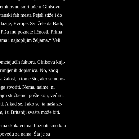
­mi­nov­nu smrt uđe u G­in­i­so­vu
­štanski fah me­sta Pejsli stiže i do
­la­zi­je, Evro­pe. Svi žele da Badi,
išu mu po­zna­te lično­sti. Pri­ma
ma i naj­to­pli­jim žel­ja­ma.“ Veli
e­ta­jućih fak­to­ra. Gin­iso­va knji­
rim­ljenih do­pi­sni­ca. No, zbog
 na žalost, u tome što, ako se ne­po­
ga stvo­ri­ti. Nema, na­i­me, ni
jni službe­ni­ci po­šte koji, već su­
­sti. A kad se, i ako se, ta naša ze­
, i u Bri­ta­ni­ji sva­šta može biti.
re­ma ska­kav­ci­ma. Po­zna­ti smo kao
i po­ve­du za nama. Šta je sa