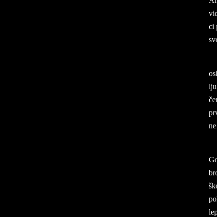
Am
vid
ci 
svo
osl
lju
če
pr
ne 
Go
bro
šk
po
lep