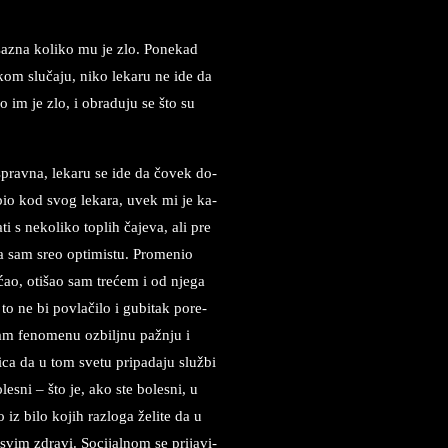
a­zna ko­li­ko mu je zlo. Po­ne­kad
kom slu­ča­ju, niko le­ka­ru ne ide da
im je zlo, i ob­ra­du­ju se što su
s­prav­na, le­ka­ru se ide da čovek do­
 bio kod svog le­ka­ra, uvek mi je ka­
 s ne­ko­li­ko to­plih čaje­va, ali pre
da sam sreo op­ti­mi­stu. Pro­me­nio
ćao, oti­šao sam trećem i od nje­ga
 ne bi pov­lačilo i gu­bi­tak po­re­
o sam fe­no­me­nu ozbil­jnu pažnju i
­ca da u tom sve­tu pri­pa­da­ju službi
­le­sni – što je, ako ste bo­le­sni, u
iz bilo ko­jih raz­lo­ga želi­te da u
a­svim zdra­vi. So­ci­jal­nom se pri­ja­vi­