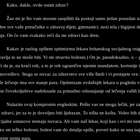
Kako, da­kle, ovde osta­ti zdrav?
Žao­ mi ­je što vam mo­ram saopštiti da po­sto­ji sa­mo ­je­dan po­u­zdan na
re sve vaše pri­ručnike o zdra­voj di­je­ti, gim­na­sti­ci, nezi tela i hi­gi­je­ni duš
n­ja. On će vam sva­ka­ko reći da ste zdra­vi kao dren.
Ka­kav je raz­log op­štem op­ti­mi­zmu le­ka­ra bri­tan­skog so­ci­jal­nog osi­
rav­lja to ne može biti. Vi ste
stva­rno
bo­le­sni.) On je, pa­ra­dok­salno, u – 
ži da je, na kraći rok, a to je rok ogra­ničen nje­nim man­da­tom, ko­ri­snij
­novništvo. Sto­ga se no­vac za zdrav­stvo sve više štedi i vi po­sta­je­te sve 
še lečenje ima sve man­je para. Op­ti­mizam ovdašnjih le­ka­ra u po­gle­du vaše
ne čove­kol­ju­bi­ve na­dok­na­de za pri­nu­dno odus­tajan­je od lečenja va­ših bo
Na­la­zim ovaj kom­pro­mis en­gle­skim. Po­što vas ne mogu lečiti, jer 
e zdra­vi, jer za to je do­vol­jno biti lju­ba­zan. To ništa ne ko­šta. Vo­leo 
ci­jal­ne usta­no­ve ne­ma­ju no­va­ca. Ali vam naš le­kar, koji kao i svi mi ne
o ste te­ško bo­le­sni, bo­lest vam do de­ta­lja opi­še, po­ve­ri kako se ona na
čenje nema para.