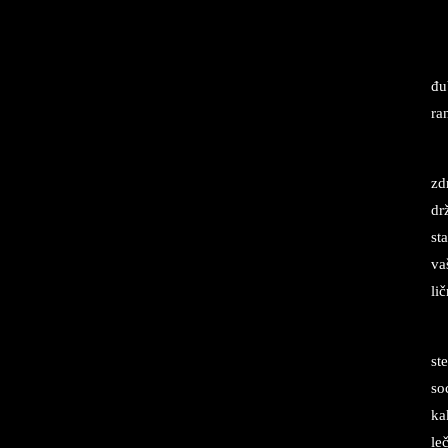
đub
ra
zd
dr
sta
va
lič
st
so­
kak
le