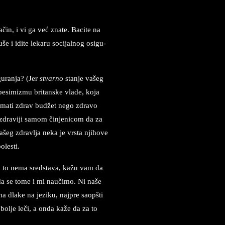
čin, i vi ga već zna­te. Ba­ci­te na
e i idi­te le­ka­ru so­ci­jal­nog osi­gu­
gu­ran­ja? (Jer
stvar­no
stan­je va­šeg
pe­si­mi­zmu bri­tan­ske vla­de, koja
e ima­ti zdrav budžet nego zdra­vo
zdra­vi­ji sa­mom čin­je­ni­com da za
g zdrav­lja ne­ka ­je vr­sta nji­ho­ve
­le­sti.
za to nema sred­sta­va, kažu vam da
bih da se tome i mi naučimo. Ni naše
ma dla­ke na je­zi­ku, naj­pre saopšti
j­bol­je leči, a onda kaže da za to