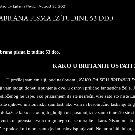
sted by
Ljiljana Pekić
August 25, 2021
ABRANA PISMA IZ TUĐINE 53 DEO
brana pisma iz tuđine 53 deo,
Laguna, Copyright © Borislav Peki
KAKO U BRI­TA­NI­JI OSTA­T
U prošloj sam emi­si­ji, pod na­slo­vom
„KAKO DA SE U BRI­TA­NI­JI
i vam mogu do­ne­ti is­pun­jen­je ove, u osno­vi pri­lično fan­ta­stične želje.
ed­loženog ne uspe, ako pri­znan­jem da ste ne­srećni više zato što ni­ste En
žite nji­ho­vu mi­si­o­nar­sku sa­mi­lost, ako vam ni be­so­mučno la­skan­je En­g
 dokažete kako ste od njih glu­plji i ne­spo­sob­ni­ji, ne samo time što ste 
­vo­sti, ne pre­o­sta­je vam dru­go nego da se obra­ti­te le­ka­ru. Ni­sam mi­slio n
šte prak­se koji mora samo je­dan uslov is­pun­ja­va­ti. Ne mora biti do­bar, ali