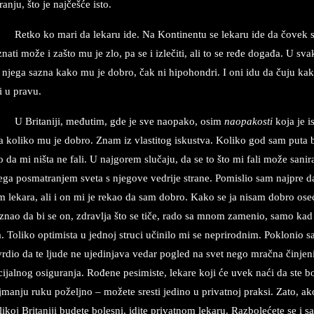
­ranju, što je najčešće isto.
Ret­ko ko mari da le­ka­ru ide. Na Kon­ti­nen­tu se le­ka­ru ide da čovek s
­zna­ti može i zašto mu je zlo, pa se i izlečiti, ali to se ređe događa. U sva­
 nje­ga sa­zna kako mu je do­bro, čak ni hi­po­hon­dri. I oni idu da čuju kako 
i u pra­vu.
U Bri­ta­ni­ji, međutim, gde je sve na­o­pa­ko, osim
na­o­pa­kosti
koja je i
a ko­li­ko mu je do­bro. Znam iz vla­sti­tog is­ku­stva. Ko­li­ko god sam puta
 da mi ništa ne fali. U naj­go­rem slučaju, da se to što mi fali može sa­ni­ra­ti
­ga po­sma­tran­jem sve­ta s nje­go­ve ve­dri­je stra­ne. Po­mi­slio sam naj­pre 
m le­ka­ra, ali i on mi je re­kao da sam do­bro. Kako se ja ni­sam do­bro ose
­znao da bi se on, zdrav­lja što se tiče, rado sa mnom za­me­nio, samo kad to
. To­li­ko op­ti­mi­sta u jed­noj stru­ci učini­lo mi se ne­pri­rod­nim. Po­klo­ni
r­dio da te lju­de ne uje­din­ja­va ve­dar po­gled na svet nego mračna čin­je­ni
ci­ja­ln­og osi­gu­ran­ja. Ro­đe­ne pe­si­mi­ste, le­ka­re koji će uvek naći da ste bo
­man­ju ruku požel­jno – možete sre­sti je­di­no u pri­vat­noj prak­si. Zato, ako 
li­koj Bri­ta­ni­ji bu­de­te bo­le­sni, idi­te pri­vat­nom le­ka­ru. Raz­bo­lećete se i s