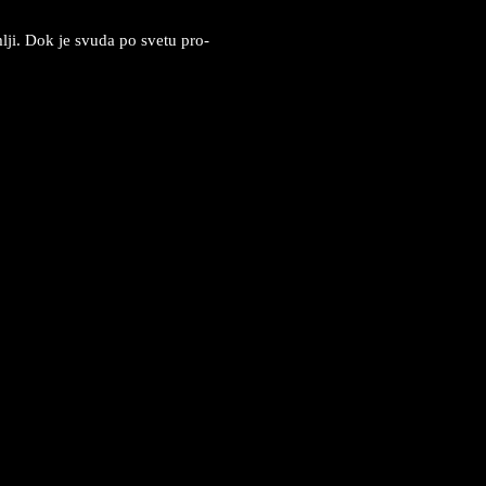
­mlji. Dok je svu­da po sve­tu pro­