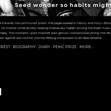
re the exile, the communist prison, the pages soaked in history and irony—Bori
or his mother while secretly reading Dostoevsky hidden among the sheet music
freely. This moment—part mischief, part genius—contains everything: the refu
ion against dull routine, and the lifelong compulsion to let ideas breathe.
RREST
BIOGRAPHY
DIARY
PEKIĆ PRIZE
MORE…