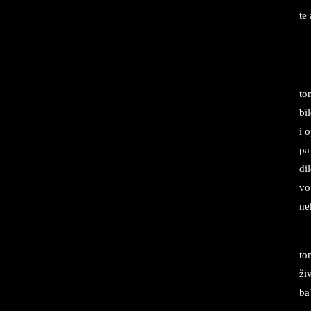
te 
to
bi
i o
pa 
di­
vo,
ne­
to
ži
ba