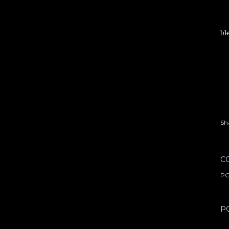
ble
Sh
C
PO
P