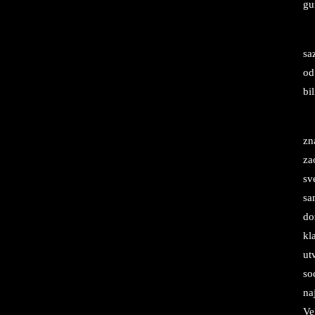
gu
sa
od
bil
zn
zao
sve
sa
do
kla
utv
so­
naj
Ve­