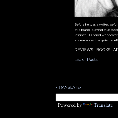
Before he was a writer, befo
at a piano, playing etudes f
instinct. His mind wandered 
appearances, the quiet rebell
REVIEWS
BOOKS
A
List of Posts
-TRANSLATE-
Powered by
Translate