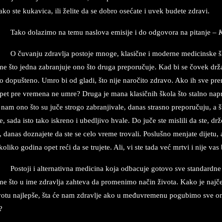
ako ste ku­ka­vi­ca, ili želi­te da se do­bro osećate i uvek bu­de­te zdra­vi.
Tako do­la­zi­mo na temu na­slo­va emi­si­je i do od­go­vo­ra na pi­tan­je –
K
O čuvan­ju zdrav­lja po­sto­je mno­ge, kla­sične i mo­der­ne me­dicinske š
me što jed­na za­bran­ju­je ono što dru­ga pre­po­ručuje. Kad bi se čo­vek drž
lo do­pu­šte­no. Umro bi od gla­di, što nije na­ro­či­to zdra­vo. Ako ih sve pr
pet pre vre­me­na ne umre? Dru­ga je mana kla­sičnih ško­la što stal­no na­pre­
nam ono što su juče stro­go za­bran­ji­va­le, da­nas stra­sno pre­po­ručuju, a 
le, sada isto tako iskre­no i ube­dlji­vo hva­le. Do juče ste mi­sli­li da ste, drže
 da­nas do­zna­je­te da ste se celo vre­me tro­va­li. Po­slušno men­ja­te di­je­
ko­li­ko go­di­na opet reći da se tru­je­te. Ali, vi ste tada već mr­tvi i nije vas b
Po­sto­ji i al­te­rna­tiv­na me­dicina koja od­ba­cu­je go­to­vo sve stan­dard­
me što u ime zdrav­lja zah­te­va da pro­me­ni­mo način živo­ta. Kako je najč
vo­tu naj­lep­še, šta će nam zdrav­lje ako u međuvre­me­nu po­gu­bi­mo sve o
?