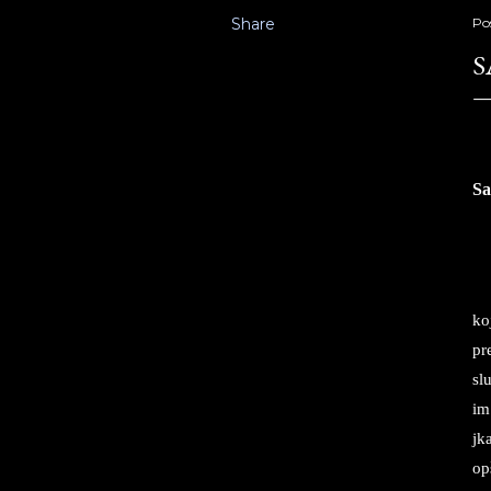
Share
Po
S
Sa
koj
pr
slu
im
jka
op­