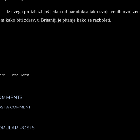
Iz sve­ga pro­iz­i­la­zi još je­dan od pa­ra­dok­sa tako svoj­stvenih ovoj ze
m kako biti zdrav, u Bri­ta­ni­ji je pi­tan­je kako se raz­bo­le­ti.
are
Email Post
OMMENTS
ST A COMMENT
OPULAR POSTS