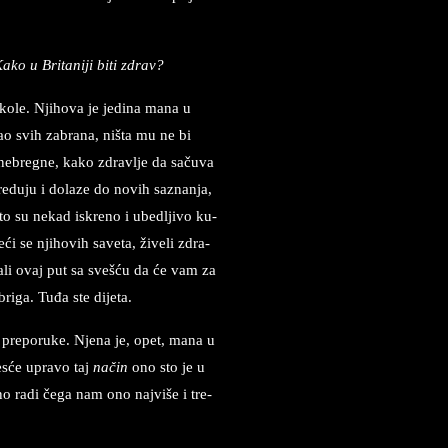
ako u Bri­ta­ni­ji biti zdrav?
kole. Nji­ho­va je je­di­na mana u
ao svih za­bra­na, ništa mu ne bi
e­ne­breg­ne, kako zdrav­lje da sačuva
du­ju i do­la­ze do no­vih sa­znan­ja,
što su ne­kad iskre­no i ube­dljivo ku­
ći se nji­ho­vih sa­ve­ta, žive­li zdra­
tu, ali ovaj put sa svešću da će vam za
ri­ga. Tuđa ste di­je­ta.
ne pre­po­ru­ke. Nje­na je, opet, mana u
esće upra­vo taj
način
ono sto ­je u
no radi čega nam ono naj­vi­še i tre­