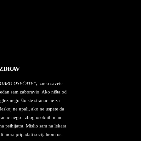
ć
I ZDRAV
 DO­BRO OSEĆATE“
, iz­neo sa­ve­te
 Je­dan sam za­bo­ra­vio. Ako ništa od
­glez nego što ste stra­nac ne za­
le­skoj ne upa­li, ako ne us­pe­te da
stra­nac nego i zbog osob­nih man­
a psi­hi­ja­tra. Mi­slio sam na le­ka­ra
 mora pri­pa­da­ti so­ci­jal­nom osi­