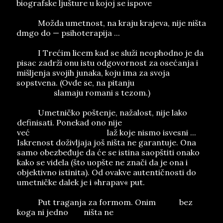
biografske ljušture u kojoj se ispove
damo...
Možda umetnost, na kraju krajeva, nije ništa
dmgo do — psihoterapija ...
I Trećim licem kad se služi neophodno je da
pisac zadrži onu istu odgovornost za osećanja i
mišljenja svojih junaka, koju ima za svoja
sopstvena. (Ovde se, na pitanju
umetničkog
poštenja,
slamaju romani s tezom.)
Umetničko poštenje, nažalost, nije lako
definisati. Ponekad ono nije
iskrenost doživljaja,
već
doživljaj iskrenosti,
laž koje nismo isvesni ...
Iskrenost doživljaja još ništa ne garantuje. Ona
samo obezbeđuje da će se istina saopštiti onako
kako se videla (što uopšte ne znači da je ona i
objektivno istinita). Od ovakve autentičnosti do
umetničke dalek je i »hrapav« put.
Put traganja za formom. Onim
kako,
bez
koga ni jedno
šta
ništa ne
znači...