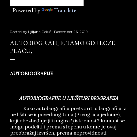
Powered by
Translate
Posted by
Ljiljana Pekić
December 26, 2019
AUTOBIOGRAFIJE, TAMO GDE LOZE
PLAČU,
Tamo gde loze plaču,
AUTOBIOGRAFIJE
,
Slu
ž
beni
glasnik
2015,
Copyright
©
Borislav
Peki
ć
AUTOBIOGRAFIJE U LJUŠTURI BIOGRAFIJA
Kako autobiografiju pretvoriti u biografiju, a
ne lišiti se ispovednog tona (Prvog lica jednine),
koji obezbeđuje (ili fingira?) iskrenost? Romani se
mogu podeliti i prema stepenu u kome je ovaj
preobražaj izvršen, prema neprovidnosti