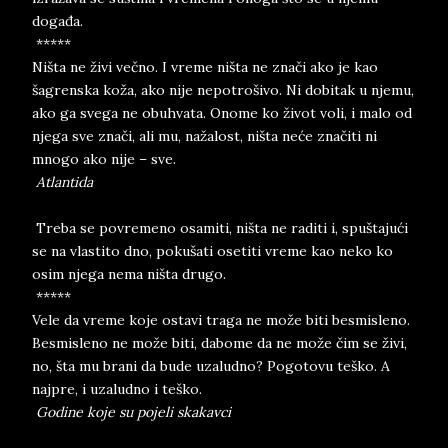
događa.
*****
Ništa ne živi večno. I vreme ništa ne znači ako je kao
šagrenska koža, ako nije nepotrošivo. Ni dobitak u njemu,
ako ga svega ne obuhvata. Onome ko život voli, i malo od
njega sve znači, ali mu, nažalost, ništa neće značiti ni
mnogo ako nije – sve.
Atlantida
Treba se povremeno osamiti, ništa ne raditi i, spuštajući
se na vlastito dno, pokušati osetiti vreme kao neko ko
osim njega nema ništa drugo.
*****
Vele da vreme koje ostavi traga ne može biti besmisleno.
Besmisleno ne može biti, dabome da ne može čim se živi,
no, šta mu brani da bude uzaludno? Pogotovu teško. A
najpre, i uzaludno i teško.
Godine koje su pojeli skakavci