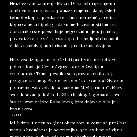
Neizbežnom izmirenju Moći i Duha, Istorije i njenih
buntovnih crnih ovaca, pomaže činjenica da je, usled
tehnološkog napretka, svet danas nerazlučiva celina,
kopno a ne arhipelag, i da su međuzavisnosti ljudi za
opstanak vrste presudnije nego ikad u njenoj mučnoj
povesti. Svet se više ne sastoji od usamljenih humanih
enklava, razdvojenih brisanim prostorima divljine.
Niko više iz njega ne može biti proteran, niti od sebe
pobeći. Kada je Cezar Avgust oterao Ovidija u
crnomorske Tome, pesniku se s pravom činilo da je
prognan iz samog života, jer ono što je on pod životom
podrazumevao zbivalo se samo na Mediteranu. Ovidijev
svet dosezao je koliko i džilit rimskog legionara, a sve
što se izvan zaštite Romulovog štita dešavalo bilo je i –
izvan sveta.
*****
Mi živimo u svetu na glavu obrnutom, u kome se prošlost
menja a budućnost je neizmenjiva, gde jezik ne oživljava