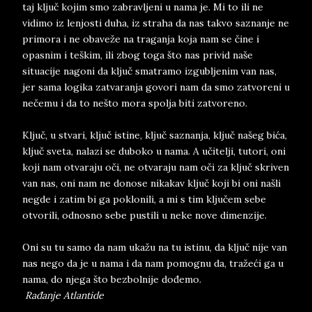
taj ključ kojim smo zabravljeni u nama je. Mi to ili ne
vidimo iz lenjosti duha, iz straha da nas takvo saznanje ne
primora i ne obaveže na traganja koja nam se čine i
opasnim i teškim, ili zbog toga što nas privid naše
situacije nagoni da ključ smatramo izgubljenim van nas,
jer sama logika zatvaranja govori nam da smo zatvoreni u
nečemu i da to nešto mora spolja biti zatvoreno.
Ključ, u stvari, ključ istine, ključ saznanja, ključ našeg bića,
ključ sveta, nalazi se duboko u nama. A učitelji, tutori, oni
koji nam otvaraju oči, ne otvaraju nam oči za ključ skriven
van nas, oni nam ne donose nikakav ključ koji bi oni našli
negde i zatim bi ga poklonili, a mi s tim ključem sebe
otvorili, odnosno sebe pustili u neke nove dimenzije.
Oni su tu samo da nam ukažu na tu istinu, da ključ nije van
nas nego da je u nama i da nam pomognu da, tražeći ga u
nama, do njega što bezbolnije dođemo.
Rađanje Atlantide