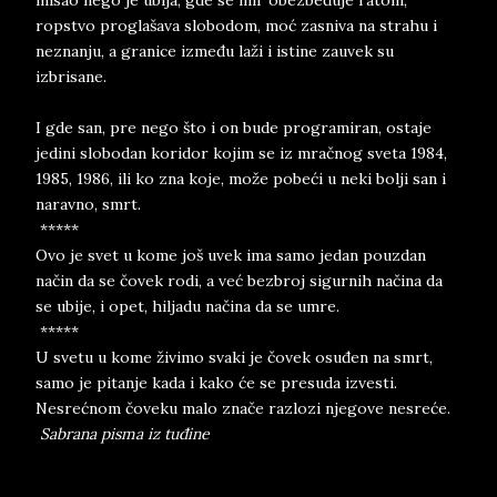
misao nego je ubija, gde se mir obezbeđuje ratom,
ropstvo proglašava slobodom, moć zasniva na strahu i
neznanju, a granice između laži i istine zauvek su
izbrisane.
I gde san, pre nego što i on bude programiran, ostaje
jedini slobodan koridor kojim se iz mračnog sveta 1984,
1985, 1986, ili ko zna koje, može pobeći u neki bolji san i
naravno, smrt.
*****
Ovo je svet u kome još uvek ima samo jedan pouzdan
način da se čovek rodi, a već bezbroj sigurnih načina da
se ubije, i opet, hiljadu načina da se umre.
*****
U svetu u kome živimo svaki je čovek osuđen na smrt,
samo je pitanje kada i kako će se presuda izvesti.
Nesrećnom čoveku malo znače razlozi njegove nesreće.
Sabrana pisma iz tuđine