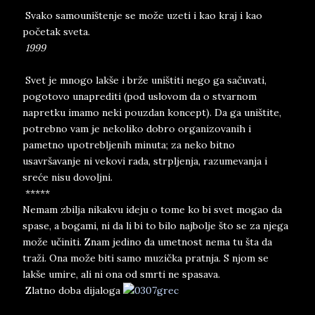
Svako samouništenje se može uzeti i kao kraj i kao
početak sveta.
1999
Svet je mnogo lakše i brže uništiti nego ga sačuvati,
pogotovo unaprediti (pod uslovom da o stvarnom
napretku imamo neki pouzdan koncept). Da ga uništite,
potrebno vam je nekoliko dobro organizovanih i
pametno upotrebljenih minuta; za neko bitno
usavršavanje ni vekovi rada, strpljenja, razumevanja i
sreće nisu dovoljni.
*****
Nemam zbilja nikakvu ideju o tome ko bi svet mogao da
spase, a bogami, ni da li bi to bilo najbolje što se za njega
može učiniti. Znam jedino da umetnost nema tu šta da
traži. Ona može biti samo muzička pratnja. S njom se
lakše umire, ali ni ona od smrti ne spasava.
Zlatno doba dijaloga