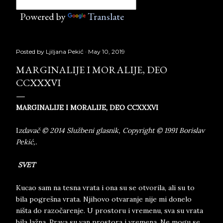
Powered by
Translate
Posted by
Ljiljana Pekić
May 10, 2019
MARGINALIJE I MORALIJE, DEO
CCXXXVI
MARGINALIJE I MORALIJE, DEO CCXXXVI
I
zdavač © 2014 Službeni glasnik, Copyright © 1991 Borislav
Pekić,.
SVET
Kucao sam na tesna vrata i ona su se otvorila, ali su to
bila pogrešna vrata. Njihovo otvaranje nije mi donelo
ništa do razočarenje. U prostoru i vremenu, sva su vrata
bila lažna. Prava su van prostora i vremena. Ne mogu se