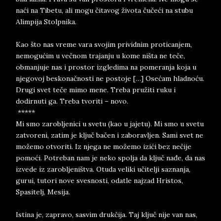
naći na Tibetu, ali mogu čitavog života čučeći na stubu
Alimpija Stolpnika.
Kao što nas vreme vara svojim prividnim proticanjem,
nemogućim u večnom trajanju u kome ništa ne teče,
obmanjuje nas i prostor izgledima na pomeranja koja u
njegovoj beskonačnosti ne postoje […] Osećam hladnoću.
Drugi svet teče mimo mene. Treba pružiti ruku i
dodirnuti ga. Treba tvoriti – novo.
*****
Mi smo zarobljenici u svetu (kao u jajetu). Mi smo u svetu
zatvoreni, zatim je ključ bačen i zaboravljen. Sami svet ne
možemo otvoriti. Iz njega ne možemo izići bez nečije
pomoći. Potreban nam je neko spolja da ključ nađe, da nas
izvede iz zarobljeništva. Otuda veliki učitelji saznanja,
gurui, tutori nove svesnosti, odatle najzad Hristos,
Spasitelj, Mesija.
Istina je, zapravo, sasvim drukčija. Taj ključ nije van nas,