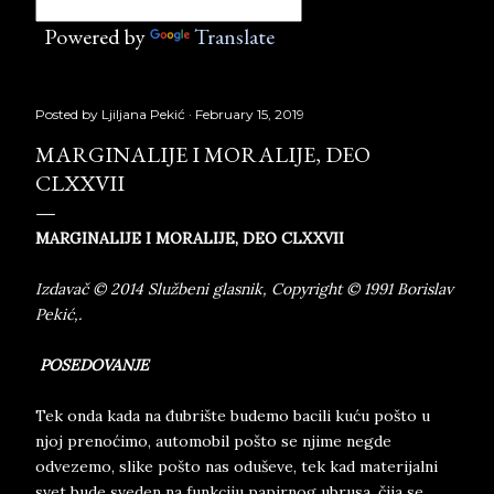
Powered by
Translate
Posted by
Ljiljana Pekić
February 15, 2019
MARGINALIJE I MORALIJE, DEO
CLXXVII
MARGINALIJE I MORALIJE, DEO CLXXVII
Izdavač © 2014 Službeni glasnik, Copyright © 1991 Borislav
Pekić,.
POSEDOVANJE
Tek onda kada na đubrište budemo bacili kuću pošto u
njoj prenoćimo, automobil pošto se njime negde
odvezemo, slike pošto nas oduševe, tek kad materijalni
svet bude sveden na funkciju papirnog ubrusa, čija se