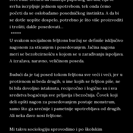
svrha iscrpljuje jednom upotrebom, tek onda ćemo
početi da se oslobađamo posedničkog instinkta. A da bi
se dotle uopšte dospelo, potrebno je što više proizvoditi
i trošiti, dakle posedovati…
*****
U svakom socijalnom feljtonu buržuj se definiše isključivo
nagonom za sticanjem i posedovanjem. Jačina nagona
meri se bezobzirnošću s kojom se u zarađivanju ispoljava.
A izražava, naravno, veličinom poseda.
Budući da je taj posed tokom feljtona sve veći i veći, jer u
protivnom ni beda drugih, u ime kojih se feljton piše, ne
bi bila dovoljno istaknuta, recipročno i logično su i sva
sredstva bogaćenja sve prljavija i bezočnija. Čovek koji
deli opšti nagon za posedovanjem postaje monstrum,
samo što ga srećnije i pametnije upotrebljava od drugih.
Ali neka đavo nosi feljtone.
Mi takvu sociologiju sprovodimo i po školskim