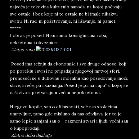
najveća je tekovina kulturnih naroda, na kojoj počivaju
sve ostale, i bez koje ni te ostale ne bi imale nikakvu
svrhu. Ni rad, ni požrtvovanje, ni lišavanje, ni pamet.
*****
I obraz je posed. Nisu samo konsignirana roba,
nekretnina i obveznice.
Zlatno runo
Posed ima težnju da ekonomiše i sve druge odnose, koji
po poreklu i svrsi ne pripadaju njegovoj mrtvoj sferi,
prenoseći se u duhovnu i moralnu kao posedovanje moći,
slave, sreće, pa i saznanja. Posed je „crna rupa“ u kojoj se
naši životi pretvaraju u večnu nepokretnost.
Njegovo kopile, san o efikasnosti, već nas stolećima
umrtvljuje, tamo gde mislimo da nas oživljava, jer to je
samo lepše sanjani san o – razmeni stvari i ljudi, večni san
o kupoprodaji.
Zlatno doba dijaloga