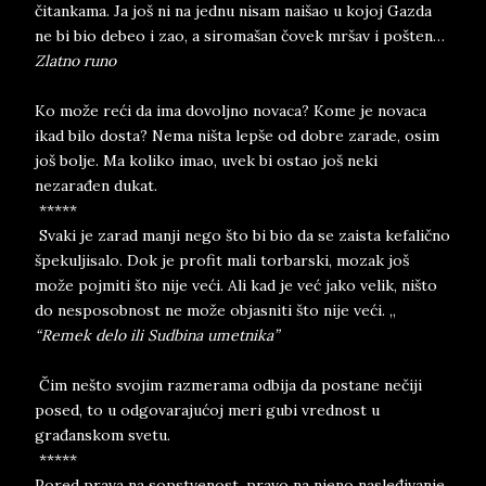
čitankama. Ja još ni na jednu nisam naišao u kojoj Gazda
ne bi bio debeo i zao, a siromašan čovek mršav i pošten…
Zlatno runo
Ko može reći da ima dovoljno novaca? Kome je novaca
ikad bilo dosta? Nema ništa lepše od dobre zarade, osim
još bolje. Ma koliko imao, uvek bi ostao još neki
nezarađen dukat.
*****
Svaki je zarad manji nego što bi bio da se zaista kefalično
špekuljisalo. Dok je profit mali torbarski, mozak još
može pojmiti što nije veći. Ali kad je već jako velik, ništo
do nesposobnost ne može objasniti što nije veći. „
“Remek delo ili Sudbina umetnika”
Čim nešto svojim razmerama odbija da postane nečiji
posed, to u odgovarajućoj meri gubi vrednost u
građanskom svetu.
*****
Pored prava na sopstvenost, pravo na njeno nasleđivanje