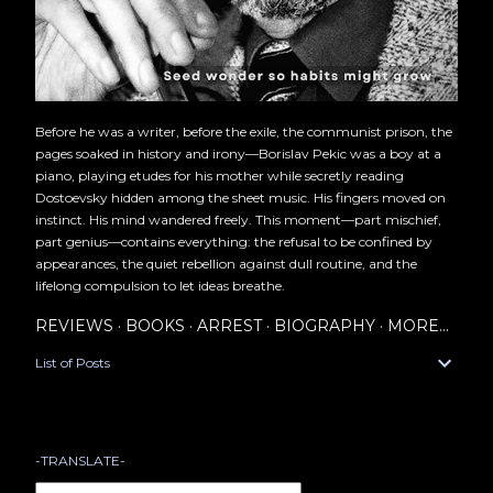
Before he was a writer, before the exile, the communist prison, the
pages soaked in history and irony—Borislav Pekic was a boy at a
piano, playing etudes for his mother while secretly reading
Dostoevsky hidden among the sheet music. His fingers moved on
instinct. His mind wandered freely. This moment—part mischief,
part genius—contains everything: the refusal to be confined by
appearances, the quiet rebellion against dull routine, and the
lifelong compulsion to let ideas breathe.
REVIEWS
BOOKS
ARREST
BIOGRAPHY
MORE…
List of Posts
-TRANSLATE-