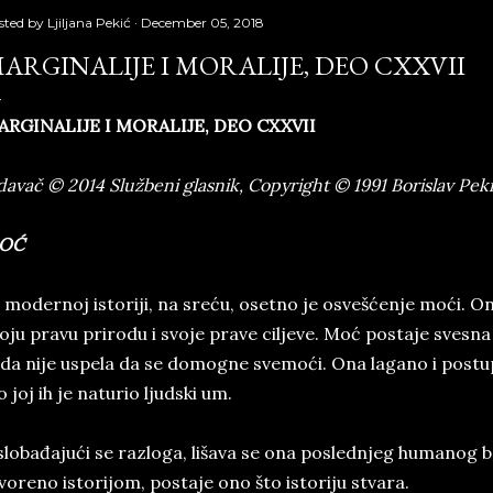
sted by
Ljiljana Pekić
December 05, 2018
ARGINALIJE I MORALIJE, DEO CXXVII
ARGINALIJE I MORALIJE, DEO CXXVII
davač © 2014 Službeni glasnik, Copyright © 1991 Borislav Peki
OĆ
modernoj istoriji, na sreću, osetno je osvešćenje moći. On
oju pravu prirodu i svoje prave ciljeve. Moć postaje svesna
da nije uspela da se domogne svemoći. Ona lagano i post
o joj ih je naturio ljudski um.
lobađajući se razloga, lišava se ona poslednjeg humanog ba
voreno istorijom, postaje ono što istoriju stvara.