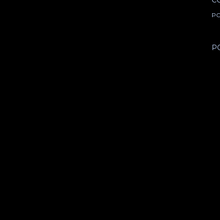
C
PO
P