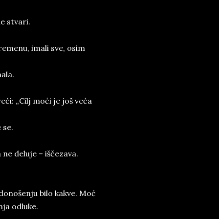
e stvari.
vremenu, imali sve, osim
ala.
eći: „Cilj moći je još veća
 se.
a ne deluje – iščezava.
donošenju bilo kakve. Moć
ja odluke.