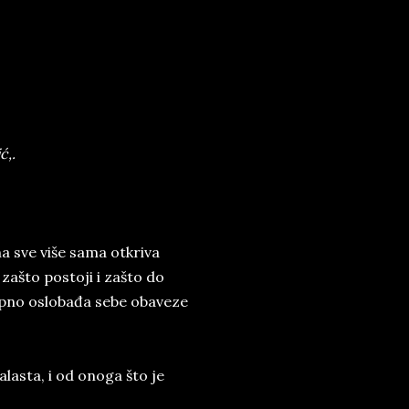
ć,.
a sve više sama otkriva
 zašto postoji i zašto do
upno oslobađa sebe obaveze
lasta, i od onoga što je