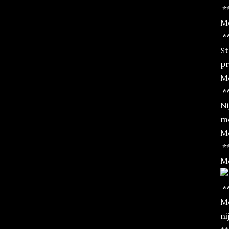
*
Mo
*
St
pr
Mo
*
Ni
mo
Mo
*
Mo
*
Mo
ni