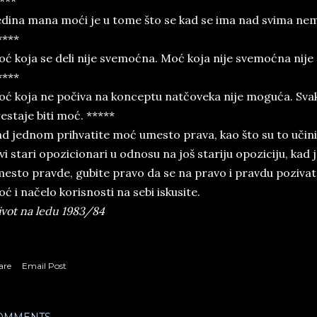
***
dina mana moći je u tome što se kad se ima nad svima ne
****
ć koja se deli nije svemoćna. Moć koja nije svemoćna nije
****
ć koja ne počiva na konceptu natčoveka nije moguća. Svak
estaje biti moć. *****
d jednom prihvatite moć umesto prava, kao što su to učini
svi stari opozicionari u odnosu na još stariju opoziciju, ka
esto pravde, gubite pravo da se na pravo i pravdu pozivat
ć i načelo korisnosti na sebi iskusite.
vot na ledu 1983/84
are
Email Post