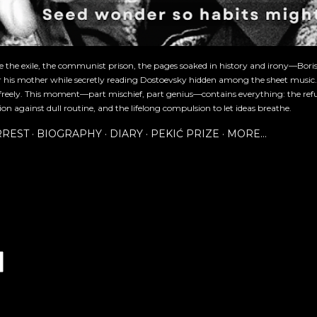
re the exile, the communist prison, the pages soaked in history and irony—Bori
or his mother while secretly reading Dostoevsky hidden among the sheet music
freely. This moment—part mischief, part genius—contains everything: the refu
ion against dull routine, and the lifelong compulsion to let ideas breathe.
RREST
BIOGRAPHY
DIARY
PEKIĆ PRIZE
MORE…