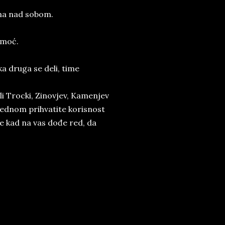
ma nad sobom.
 moć.
a druga se deli, time
li Trocki, Zinovjev, Kamenjev
d jednom prihvatite korisnost
e kad na vas dođe red, da