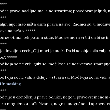
****
ć je pravo nad ljudima, a ne stvarima; posedovanje ljudi, n
****
aljin nije imao ništa osim prava na sve. Radnici su, u među
ava na nešto. *****
ć se otima, tek potom stiče. Moć se mora vršiti da bi se im
****
je dovoljno reći: „Cilj moći je moć“. Da bi se objasnila valja r
ć“. *****
ć koja se ne vrši, gubi se, moć koja se ne uvećava smanjuje
****
ć koja se ne vidi, a deluje – stvara se. Moć koja se ne vidi, 
****
ć nije u donošenju prave odluke, nego u pravovremenom 
je u mogućnosti odlučivanja, nego u mogućnosti sprovođen