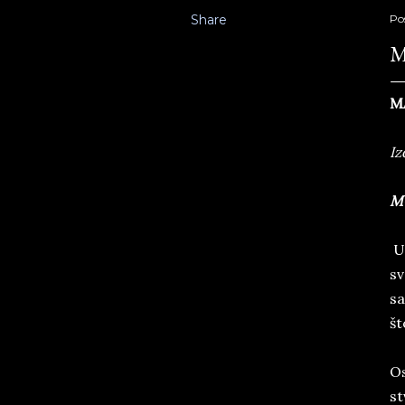
Share
Po
M
M
Iz
M
U 
sv
sa
št
Os
st