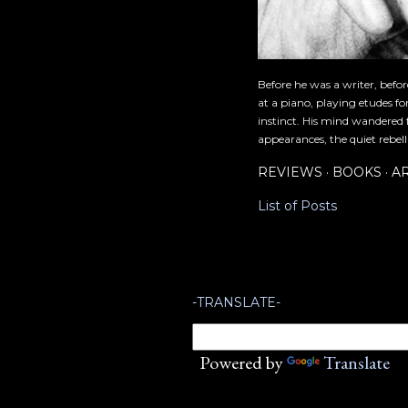
Before he was a writer, befo
at a piano, playing etudes f
instinct. His mind wandered 
appearances, the quiet rebell
REVIEWS
BOOKS
A
List of Posts
-TRANSLATE-
Powered by
Translate