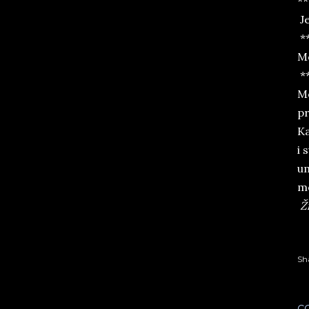
**
Je
*
Mo
*
Mo
pr
Ka
i 
um
mo
Ži
Sh