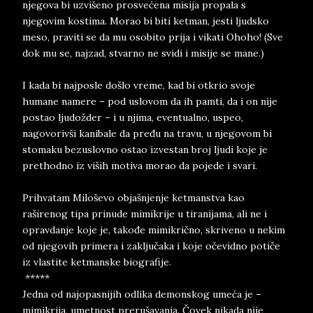
njegova bi uzvišeno prosvećena misija propala s
njegovim kostima. Morao bi biti ketman, jesti ljudsko
meso, praviti se da mu osobito prija i vikati Ohoho! (Sve
dok mu se, najzad, stvarno ne svidi i misije se mane.)
I kada bi najposle došlo vreme, kad bi otkrio svoje
humane namere – pod uslovom da ih pamti, da i on nije
postao ljudožder – i u njima, eventualno, uspeo,
nagovorivši kanibale da pređu na travu, u njegovom bi
stomaku bezuslovno ostao izvestan broj ljudi koje je
prethodno iz viših motiva morao da pojede i svari.
Prihvatam Miloševo objašnjenje ketmanstva kao
raširenog tipa prinude mimikrije u tiranijama, ali ne i
opravdanje koje je, takođe mimikrično, skriveno u nekim
od njegovih primera i zaključaka i koje očevidno potiče
iz vlastite ketmanske biografije.
*****
Jedna od najopasnijih odlika demonskog umeća je –
mimikrija, umetnost prerušavanja. Čovek nikada nije