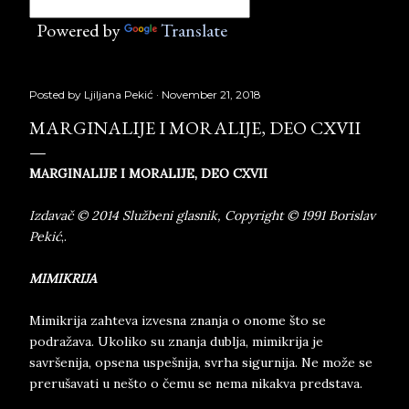
Powered by
Translate
Posted by
Ljiljana Pekić
November 21, 2018
MARGINALIJE I MORALIJE, DEO CXVII
MARGINALIJE I MORALIJE, DEO CXVII
Izdavač © 2014 Službeni glasnik, Copyright © 1991 Borislav
Pekić
,.
MIMIKRIJA
Mimikrija zahteva izvesna znanja o onome što se
podražava. Ukoliko su znanja dublja, mimikrija je
savršenija, opsena uspešnija, svrha sigurnija. Ne može se
prerušavati u nešto o čemu se nema nikakva predstava.