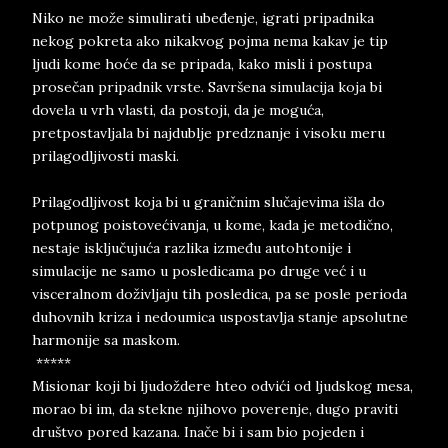
Niko ne može simulirati ubeđenje, igrati pripadnika
nekog pokreta ako nikakvog pojma nema kakav je tip
ljudi kome hoće da se pripada, kako misli i postupa
prosečan pripadnik vrste. Savršena simulacija koja bi
dovela u vrh vlasti, da postoji, da je moguća,
pretpostavljala bi najdublje predznanje i visoku meru
prilagodljivosti maski.
Prilagodljivost koja bi u graničnim slučajevima išla do
potpunog poistovećivanja, u kome, kada je metodično,
nestaje isključujuća razlika između autohtonije i
simulacije ne samo u posledicama po druge već i u
visceralnom doživljaju tih posledica, pa se posle perioda
duhovnih kriza i nedoumica uspostavlja stanje apsolutne
harmonije sa maskom.
*****
Misionar koji bi ljudoždere hteo odvići od ljudskog mesa,
morao bi im, da stekne njihovo poverenje, dugo praviti
društvo pored kazana. Inače bi i sam bio pojeden i