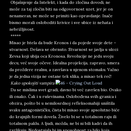
Objašnjenje da Intelekt, i kada do zločina dovodi, ne
može za taj zločin biti na odgovornost uzet, jer je on
nenameran, ne može se primiti kao opravdanje. Inače
bismo morali osloboditi krivice i sve ubice iz nehata i
nebrižljivost.
*****
Misao je htela da bude Kronos i da pojede svoje dete –
stvarnost. Dešava se obrnuto. Stvarnost se javlja u ulozi
Zevsa koji ubija oca Kronosa. Revolucije ne jedu svoju
decu, već svoje očeve. Idealna projekcija, zapravo, smera
da proždere realnu, a završava u njenom stomaku. Važno
je da jedna vizija ne ostane tek slika, a misao tek reč!
Kako upokojiti vampira
Da se mislima svet gradi, davno bi već završen bio. Ovako
ili onako. Čak i u ruševinama. Oslobođena svih granica i
obzira, pošto bi u nemilosrdnoj refleksomahiji uništila
svaku antagonističku, čista bi misao svoje apsolutno biće
do krajnjih formi dovela. Živelo bi se u totalnom raju ili
totalnom paklu. A ljudi, možda, ne bi ni bili kadri da ih
razlikuju. Nedostajala bi im sposobnost za bilo koja