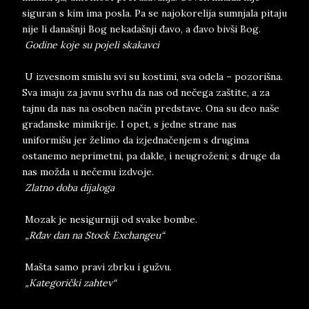
siguran s kim ima posla. Pa se najokorelija sumnjala pitaju
nije li današnji Bog nekadašnji đavo, a đavo bivši Bog.
Godine koje su pojeli skakavci
U izvesnom smislu svi su kostimi, sva odela – pozorišna.
Sva imaju za javnu svrhu da nas od nečega zaštite, a za
tajnu da nas na osoben način predstave. Ona su deo naše
građanske mimikrije. I opet, s jedne strane nas
uniformišu jer želimo da izjednačenjem s drugima
ostanemo neprimetni, pa dakle, i neugroženi; s druge da
nas možda u nečemu izdvoje.
Zlatno doba dijaloga
Mozak je nesigurniji od svake bombe.
„Rđav dan na Stock Exchangeu“
Mašta samo pravi zbrku i gužvu.
„Kategorički zahtev“