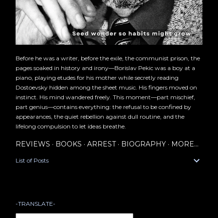
Before he was a writer, before the exile, the communist prison, the
pages soaked in history and irony—Borislav Pekic was a boy at a
piano, playing etudes for his mother while secretly reading
Dostoevsky hidden among the sheet music. His fingers moved on
instinct. His mind wandered freely. This moment—part mischief,
part genius—contains everything: the refusal to be confined by
appearances, the quiet rebellion against dull routine, and the
lifelong compulsion to let ideas breathe.
REVIEWS
BOOKS
ARREST
BIOGRAPHY
MORE…
List of Posts
-TRANSLATE-