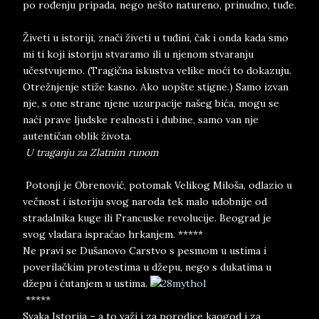
po rođenju pripada, nego nešto natureno, prinudno, tuđe.
Živeti u istoriji, znači živeti u tuđini, čak i onda kada smo
mi ti koji istoriju stvaramo ili u njenom stvaranju
učestvujemo. (Tragična iskustva velike moći to dokazuju.
Otrežnjenje stiže kasno. Ako uopšte stigne.) Samo izvan
nje, s one strane njene uzurpacije našeg bića, mogu se
naći prave ljudske realnosti i dubine, samo van nje
autentičan oblik života.
U traganju za Zlatnim runom
Potonji je Obrenović, potomak Velikog Miloša, odlazio u
večnost i istoriju svog naroda tek malo udobnije od
stradalnika kuge ili Francuske revolucije. Beograd je
svog vladara ispraćao hrkanjem. *****
Ne pravi se Dušanovo Carstvo s pesmom u ustima i
poverilačkim protestima u džepu, nego s dukatima u
džepu i ćutanjem u ustima.
*****
Svaka Istorija – a to važi i za porodice kaogod i za