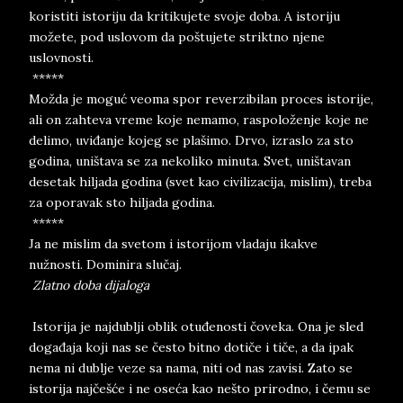
koristiti istoriju da kritikujete svoje doba. A istoriju
možete, pod uslovom da poštujete striktno njene
uslovnosti.
*****
Možda je moguć veoma spor reverzibilan proces istorije,
ali on zahteva vreme koje nemamo, raspoloženje koje ne
delimo, uviđanje kojeg se plašimo. Drvo, izraslo za sto
godina, uništava se za nekoliko minuta. Svet, uništavan
desetak hiljada godina (svet kao civilizacija, mislim), treba
za oporavak sto hiljada godina.
*****
Ja ne mislim da svetom i istorijom vladaju ikakve
nužnosti. Dominira slučaj.
Zlatno doba dijaloga
Istorija je najdublji oblik otuđenosti čoveka. Ona je sled
događaja koji nas se često bitno dotiče i tiče, a da ipak
nema ni dublje veze sa nama, niti od nas zavisi. Zato se
istorija najčešće i ne oseća kao nešto prirodno, i čemu se