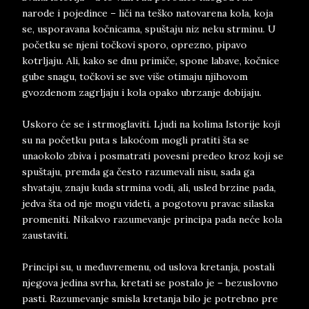
narode i pojedince – liči na teško natovarena kola, koja
se, usporavana kočnicama, spuštaju niz neku strminu. U
početku se njeni točkovi sporo, oprezno, pipavo
kotrljaju. Ali, kako se dnu primiče, spone labave, kočnice
gube snagu, točkovi se sve više otimaju njihovom
gvozdenom zagrljaju i kola opako ubrzanje dobijaju.
Uskoro će se i strmoglaviti. Ljudi na kolima Istorije koji
su na početku puta s lakoćom mogli pratiti šta se
unaokolo zbiva i posmatrati povesni predeo kroz koji se
spuštaju, premda ga često razumevali nisu, sada ga
shvataju, znaju kuda strmina vodi, ali, usled brzine pada,
jedva šta od nje mogu videti, a pogotovu pravac silaska
promeniti. Nikakvo razumevanje principa pada neće kola
zaustaviti.
Principi su, u međuvremenu, od uslova kretanja, postali
njegova jedina svrha, kretati se postalo je – bezuslovno
pasti. Razumevanje smisla kretanja bilo je potrebno pre