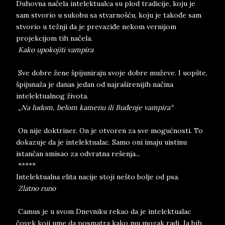
Duhovna načela intelektualca su plod tradicije, koju je
sam stvorio u sukobu sa stvarnošću, koju je takođe sam
stvorio u težnji da je prevaziđe nekom vernijom
projekcijom tih načela.
Kako upokojiti vampira
Sve dobre žene špijuniraju svoje dobre muževe. I uopšte,
špijunaža je danas jedan od najraširenijih načina
intelektualnog života.
„Na ludom, belom kamenu ili Buđenje vampira“
On nije doktriner. On je otvoren za sve mogućnosti. To
dokazuje da je intelektualac. Samo oni imaju uistinu
istančan smisao za odvratna rešenja...
*****
Intelektualna elita nacije stoji nešto bolje od psa.
Zlatno runo
Camus je u svom Dnevniku rekao da je intelektualac
čovek koji ume da posmatra kako mu mozak radi. Ja bih