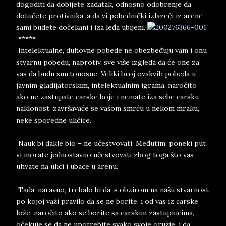
dogoditi da dobijete zadatak, odnosno odobrenje da
dotučete protivnika, a da vi pobednički izlazeći iz arene
sami budete dočekani i iza leđa ubijeni.
*****
Intelektualne, duhovne pobede ne obezbeđuju vam i onu
stvarnu pobedu, naprotiv, sve više izgleda da će one za
vas da budu smrtonosne. Veliki broj ovakvih pobeda u
javnim gladijatorskim, intelektualnim igrama, naročito
ako ne zastupate carske boje i nemate iza sebe carsku
naklonost, završavaće se vašom smrću u nekom mraku,
neke sporedne uličice.
Nauk bi dakle bio – ne učestvovati. Međutim, poneki put
vi morate jednostavno učestvovati zbog toga što vas
uhvate na ulici i ubace u arenu.
Tada, naravno, trebalo bi da, s obzirom na našu stvarnost
po kojoj važi pravilo da se ne borite, i od vas iz carske
lože, naročito ako se borite sa carskim zastupnicima,
očekuje se da ne upotrebite svako svoje oružje, i da