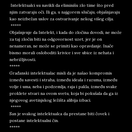
Intelektualci su navikli da eliminišu zlo time što pred
njim zatvaraju oči. Ili ga, u najgorem slučaju, objašnjavaju
kao neizbežan uslov za ostvarivanje nekog višeg cilja.
*****
Objašnjenje da Intelekt, i kada do zločina dovodi, ne može
za taj zločin biti na odgovornost uzet, jer je on
nenameran, ne može se primiti kao opravdanje. Inače
bismo morali osloboditi krivice i sve ubice iz nehata i
nebrižljivosti.
*****
Građanski intelektualac misli da je našao kompromis
između savesti i straha, između ideala i razuma, između
volje i uma, neba i podzemlja, raja i pakla, između svake
proklete stvari na ovom svetu, koja bi pokušala da ga iz
njegovog avetinjskog ležišta alibija izbaci.
*****
San je svakog intelektualca da prestane biti čovek i
postane intelektualni čin.
*****