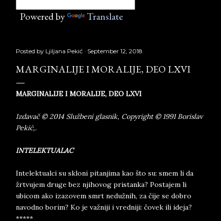
Powered by
Translate
Posted by
Ljiljana Pekić
September 12, 2018
MARGINALIJE I MORALIJE, DEO LXVI
MARGINALIJE I MORALIJE, DEO LXVI
Izdavač © 2014 Službeni glasnik, Copyright © 1991 Borislav
Pekić,.
INTELEKTUALAC
Intelektualci su skloni pitanjima kao što su: smem li da
žrtvujem druge bez njihovog pristanka? Postajem li
ubicom ako izazovem smrt nedužnih, za čije se dobro
navodno borim? Ko je važniji i vredniji: čovek ili ideja?
*****