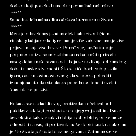
dodao i koji ponekad ume da spozna kad radi rđavo.
*****
Samo intelektualna elita održava literaturu u životu.
*****
Meni je oduvek naš javni intelektualni život ličio na
rimske gladijatorske igre, manje više zabavne, manje više
prljave, manje više krvave. Poređenje, međutim, nije
potpuno i u izvesnim razlikama treba tražiti prirodu
našeg doba i naše stvarnosti, koja se razlikuje od rimskog
doba i rimske stvarnosti. Što se tiče borbenih pravila
igara, ona su, osim osnovnog, da se mora pobediti,
izmenjena utoliko što danas pobeda ne donosi uvek i
šansu da se preživi.
Nekada ste savladali svog protivnika i očekivali od
publike znak koji je odlučivao o njegovoj sudbini. Danas,
bez obzira kakav znak vi dobijali od publike, on se može
odnositi i na vas, ili protivnik može dobiti znak da, ako mu
je što života još ostalo, uzme ga vama. Zatim može se