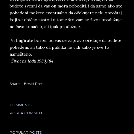
budete svesni da vas on mora pobediti, i da samo ako ste
pobeđeni možete eventualno da očekujete neki oproštaj,
koji se obično sastoji u tome što vam se život produžuje,
ne čuva konačno, ali ipak produžuje.
Vi fingirate borbu, od vas se zapravo očekuje da budete
pobeđeni, ali tako da publika ne vidi kako je sve to
namešteno.
Život na ledu 1983/84
Share
Email Post
COMMENTS
POST A COMMENT
POPULAR POSTS