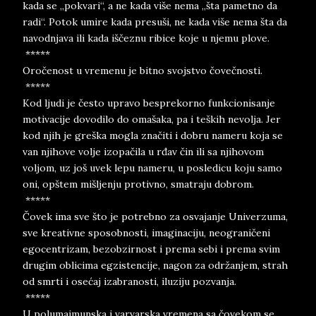
kada se „pokvari“, a ne kada više nema „šta pametno da
radi“. Potok umire kada presuši, ne kada više nema šta da
navodnjava ili kada iščeznu ribice koje u njemu plove.
*****
Oročenost u vremenu je bitno svojstvo čovečnosti.
*****
Kod ljudi je često upravo besprekorno funkcionisanje
motivacije dovodilo do omašaka, pa i teških nevolja. Jer
kod njih je greška mogla značiti i dobru nameru koja se
van njihove volje izopačila u rđav čin ili sa njihovom
voljom, uz još uvek lepu nameru, u posledicu koju samo
oni, opštem mišljenju protivno, smatraju dobrom.
*****
Čovek ima sve što je potrebno za osvajanje Univerzuma,
sve kreativne sposobnosti, imaginaciju, neograničeni
egocentrizam, bezobzirnost i prema sebi i prema svim
drugim oblicima egzistencije, nagon za održanjem, strah
od smrti i osećaj izabranosti, iluziju pozvanja.
*****
U polumajmunska i varvarska vremena sa čovekom se