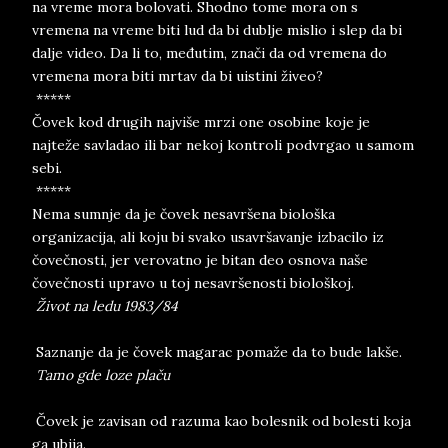
na vreme mora bolovati. Shodno tome mora on s
vremena na vreme biti lud da bi dublje mislio i slep da bi
dalje video. Da li to, međutim, znači da od vremena do
vremena mora biti mrtav da bi uistini živeo?
*****
Čovek kod drugih najviše mrzi one osobine koje je
najteže savladao ili bar nekoj kontroli podvrgao u samom
sebi.
*****
Nema sumnje da je čovek nesavršena biološka
organizacija, ali koju bi svako usavršavanje izbacilo iz
čovečnosti, jer verovatno je bitan deo osnova naše
čovečnosti upravo u toj nesavršenosti biološkoj.
Život na ledu 1983/84
Saznanje da je čovek magarac pomaže da to bude lakše.
Tamo gde loze plaču
Čovek je zavisan od razuma kao bolesnik od bolesti koja
ga ubija.