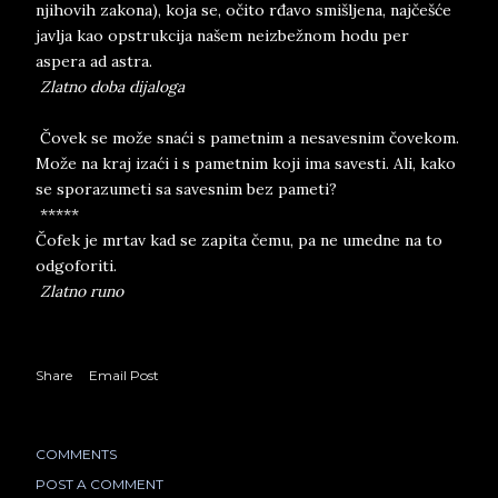
njihovih zakona), koja se, očito rđavo smišljena, najčešće
javlja kao opstrukcija našem neizbežnom hodu per
aspera ad astra.
Zlatno doba dijaloga
Čovek se može snaći s pametnim a nesavesnim čovekom.
Može na kraj izaći i s pametnim koji ima savesti. Ali, kako
se sporazumeti sa savesnim bez pameti?
*****
Čofek je mrtav kad se zapita čemu, pa ne umedne na to
odgoforiti.
Zlatno runo
Share
Email Post
COMMENTS
POST A COMMENT