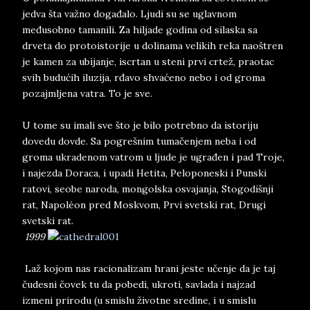
jedva šta važno događalo. Ljudi su se uglavnom
međusobno tamanili. Za hiljade godina od silaska sa
drveta do protoistorije u dolinama velikih reka naoštren
je kamen za ubijanje, iscrtan u steni prvi crtež, praotac
svih budućih iluzija, rđavo shvaćeno nebo i od groma
pozajmljena vatra. To je sve.
U tome su imali sve što je bilo potrebno da istoriju
dovedu dovde. Sa pogrešnim tumačenjem neba i od
groma ukradenom vatrom u ljude je ugrađen i pad Troje,
i najezda Doraca, i upadi Hetita, Peloponeski i Punski
ratovi, seobe naroda, mongolska osvajanja, Stogodišnji
rat, Napoléon pred Moskvom, Prvi svetski rat, Drugi
svetski rat.
1999
Laž kojom nas racionalizam hrani jeste učenje da je taj
čudesni čovek tu da pobedi, ukroti, savlada i najzad
izmeni prirodu (u smislu životne sredine, i u smislu