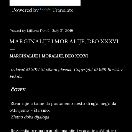
Powered by
Translate
Posted by
Ljiljana Pekić
July 31, 2018
MARGINALIJE I MORALIJE, DEO XXXVI
MARGINALIJE I MORALIJE, DEO XXXVI
Izdavač © 2014 Službeni glasnik, Copyright © 1991 Borislav
Pekić,.
ČOVEK
Stvar nije u tome da postanemo nešto drugo, nego da
otkrijemo – šta smo.
Zlatno doba dijaloga
Regresija prema praoblicima nije i vraćanje suštini, jer