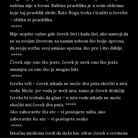
suština nije u formi. Suština praoblika je u svim oblicima
koje taj praoblik slede. Zato Boga treba i tražiti u čoveku
– obliku iz praoblika.
*****
Nije uopšte važno gde čovek živi i kada živi, ako nastoji da
se sa svojim životom, sa samim sobom što bolje upozna,
da svoju svrhu, svoj smisao spozna, što pre i što dublje.
*****
Čovek nije ono što jeste, čovek je uvek ono što jeste
umanjen za ono što je mogao biti.
*****
Izreka veli – čovek nikada ne može dva puta skočiti u istu
vodu. Može, jer voda je uvek ista, samo je čovek drukčiji.
Izreka bi trebalo da glasi – u istu vodu nikada ne može
skočiti isti čovek dva puta. *****
Ako zaboravite šta ste – vi postajete ništa, ako
zaboravite ko ste – vi postajete svako.
*****
Istočna medicina tvrdi da da bi bio zdrav čovek s vremena