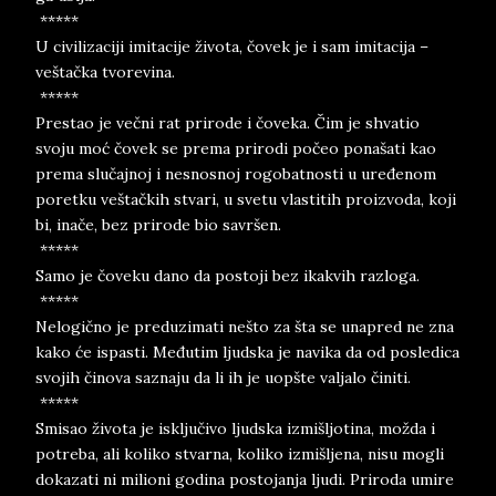
*****
U civilizaciji imitacije života, čovek je i sam imitacija –
veštačka tvorevina.
*****
Prestao je večni rat prirode i čoveka. Čim je shvatio
svoju moć čovek se prema prirodi počeo ponašati kao
prema slučajnoj i nesnosnoj rogobatnosti u uređenom
poretku veštačkih stvari, u svetu vlastitih proizvoda, koji
bi, inače, bez prirode bio savršen.
*****
Samo je čoveku dano da postoji bez ikakvih razloga.
*****
Nelogično je preduzimati nešto za šta se unapred ne zna
kako će ispasti. Međutim ljudska je navika da od posledica
svojih činova saznaju da li ih je uopšte valjalo činiti.
*****
Smisao života je isključivo ljudska izmišljotina, možda i
potreba, ali koliko stvarna, koliko izmišljena, nisu mogli
dokazati ni milioni godina postojanja ljudi. Priroda umire