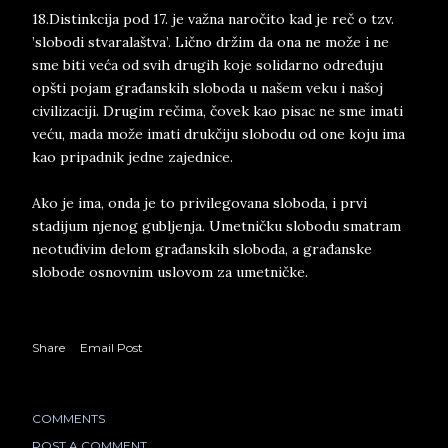
18.Distinkcija pod 17. je važna naročito kad je reč o tzv.
’slobodi stvaralaštva’. Lično držim da ona ne može i ne
sme biti veća od svih drugih koje solidarno određuju
opšti pojam građanskih sloboda u našem veku i našoj
civilizaciji. Drugim rečima, čovek kao pisac ne sme imati
veću, mada može imati drukčiju slobodu od one koju ima
kao pripadnik jedne zajednice.
Ako je ima, onda je to privilegovana sloboda, i prvi
stadijum njenog gubljenja. Umetničku slobodu smatram
neotuđivim delom građanskih sloboda, a građanske
slobode osnovnim uslovom za umetničke.
Share
Email Post
COMMENTS
POST A COMMENT