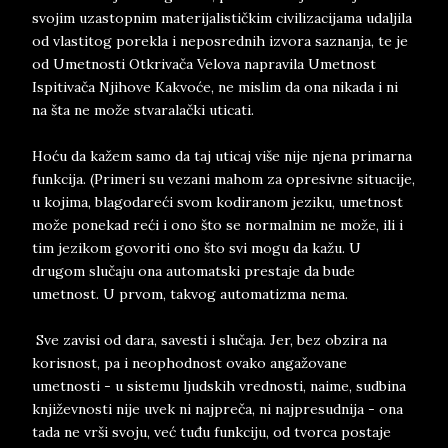
svojim uzastopnim materijalističkim civilizacijama udaljila
od vlastitog porekla i neposrednih izvora saznanja, te je
od Umetnosti Otkrivača Velova napravila Umetnost
Ispitivača Njihove Kakvoće, ne mislim da ona nikada i ni
na šta ne može stvaralački uticati.
Hoću da kažem samo da taj uticaj više nije njena primarna
funkcija. (Primeri su vezani mahom za opresivne situacije,
u kojima, blagodareći svom kodiranom jeziku, umetnost
može ponekad reći i ono što se normalnim ne može, ili i
tim jezikom govoriti ono što svi mogu da kažu. U
drugom slučaju ona automatski prestaje da bude
umetnost. U prvom, takvog automatizma nema.
Sve zavisi od dara, savesti i slučaja. Jer, bez obzira na
korisnost, pa i neophodnost ovako angažovane
umetnosti - u sistemu ljudskih vrednosti, naime, sudbina
književnosti nije uvek ni najpreča, ni najpresudnija - ona
tada ne vrši svoju, već tuđu funkciju, od tvorca postaje