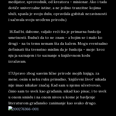
medijator, sprovodnik, od kreatora – misionar. Ako i tada
dotiče univerzalne istine, a ne jedino tranzitne kojima
služi, spasla je svoju dušu, opravdala gubitak nezavisnosti
i sačuvala svoju urođenu prirodu.)
16.Sad bi, dabome, valjalo reći šta je primarna funkcija
umetnosti. Budući da to ne znam - a bojim se i malo ko
drugi - na tu temu nemam šta da kažem. Mogu eventualno
definisati šta trenutno mislim da je funkcija – moje: kroz
nju ja saznajem i to saznanje u književnom kodu
izražavam.
17.Upravo zbog sasvim lične prirode mojih knjiga, za
mene, osim u neku ruku prinudno, ’književni život’ nikada
nije imao nikakav značaj. Kad sam u njemu učestvovao,
činio sam to uvek kao građanin, nikad kao pisac, i to uvek
u onom smislu i na onom nivou u kome je bavljenje
literaturom građansko zanimanje kao svako drugo.