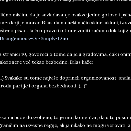
 lično mislim, da je savladavanje ovakve jedne gotovo i psi
men koji je morao Đilas da na neki način skine, ukloni, iz s
šteno pisao. Ja ću upravo i o tome voditi računa dok knjig
 stranici 10, govoreći o tome da je u gradovima, čak i onim
nkcionere već tekao bezbedno, Đilas kaže:
...) Svakako su tome najviše doprineli organizovanost, snalaž
rodu partije i organa bezbednosti. (...)“
ka mi bude dozvoljeno, to je moj komentar, da u to posumn
raničim na izvesne regije, ali ja nikako ne mogu verovati, a