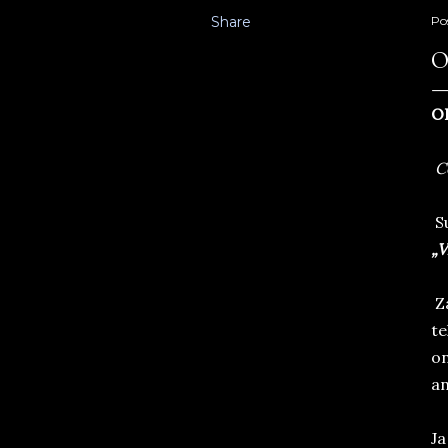
Share
Po
O
O
C
Su
„V
Za
te
on
an
Ja