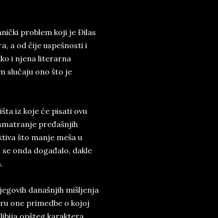
nički problem koji je Đilas
, a od čije uspešnosti i
ako i njena literarna
m slučaju ono što je
ta iz koje će pisati ovu
posmatranje pređašnjih
ktiva što manje meša u
o se onda događalo, dakle
.
jegovih današnjih mišljenja
viru one primedbe o kojoj
libija opšteg karaktera.