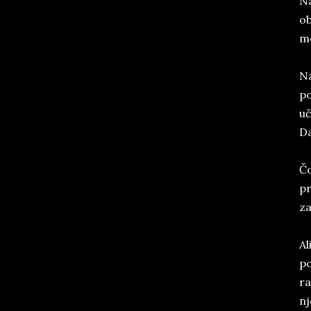
Na
ob
mo
Na
po
uč
Da
Čo
pr
za
Al
po
ra
nj