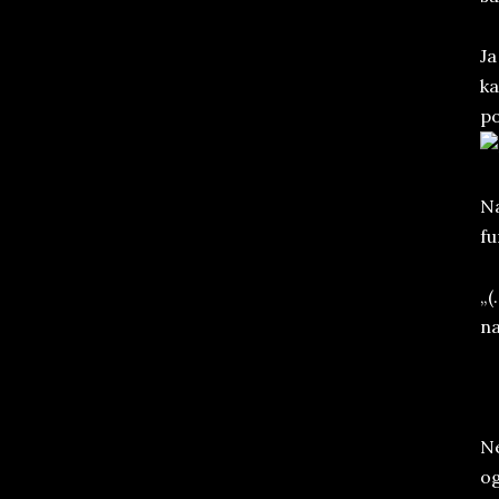
Ja
ka
po
Na
fu
„(
na
Ne
og