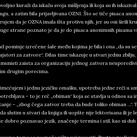
voljno kuraži da iskažu svoja mišljenja ili koja su ih iskazi
ugu, a zatim bila prijavljivana OZNI. Što se tiče pisaca ano
rujem da je OZNA imala išta protivu njih, jer su oni širili kr
uge strane poznato je da je do pisaca anonimnih pisama vr
d pominje izrečene šale među kojima je bila i ona „da su se, 
jstori za zatvore“, Đilas time iskazuje u stvari jednu zbilju, 
munisti zaista za organizaciju jednog zatvora neuporedivi
im drugim porecima.
imećujem i jednu jezičku omašku, upotreba jedne reči u smi
otrebljava – to je reč „obiman“ koja se stavlja u odnos sa
tanje – „zbog čega zatvor treba da bude toliko obiman ...“. 
da slutim u stvari da knjiga ili uopšte nije lektorisana ili je
je dobro poznavao jezik, značenje termina i stil, kao ni duh