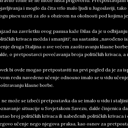
ravno tome se ne može ništa prigovoriti. Pretpostavljam 
javljivanja i moglo da čita vrlo malo ljudi u Jugoslaviji, ta
gu piscu uzeti za zlo s obzirom na okolnosti pod kojima je
jzad na završetku ovog pasusa kaže Đilas da je u odbijanju
litičkih krivaca možda i smanjiti“, na sastanku „navođeno i
enje druga Staljina o sve većem zaoštravanju klasne borbe
kle, o pretpostavci povećavanja broja političkih krivaca, a
vek bi ovde mogao pretpostaviti na prvi pogled da je za i
vom redu navedeno učenje odnosno imalo se u vidu učenje
oštravanju klasne borbe.
i ne može se izbeći pretpostavka da se imalo u vidu i stalji
znavanje situacije u Sovjetskom Savezu, dakle činjenica d
stao broj političkih krivaca ili nabeđenih političkih krivaca i
egovo učenje nego njegova praksa, kao osnov za pretposta