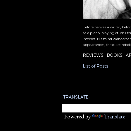
Before he was a writer, befo
at a piano, playing etudes f
instinct. His mind wandered 
appearances, the quiet rebell
REVIEWS
BOOKS
A
List of Posts
-TRANSLATE-
Powered by
Translate