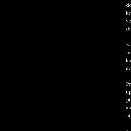
do
kr
ve
dr
Ka
ma
ko
sv
Pr
up
pi
sa
ni