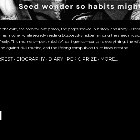
re the exile, the communist prison, the pages soaked in history and irony—Bori
or his mother while secretly reading Dostoevsky hidden among the sheet music
freely. This moment—part mischief, part genius—contains everything: the refu
ion against dull routine, and the lifelong compulsion to let ideas breathe.
RREST
BIOGRAPHY
DIARY
PEKIĆ PRIZE
MORE…