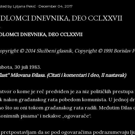
sted by
Ljiljana Pekić
December 04, 2017
DLOMCI DNEVNIKA, DEO CCLXXVII
DLOMCI DNEVNIKA, DEO CCLXXVII
opyright © 2014 Službeni glasnik, Copyright © 1991 Borislav 
bota, 30 juli 1983.
last“ Milovana Đilasa. (Citati i komentari I deo, II nastavak)
tvor o kome je reč predviđen je za niz političkih prestupa i
k nakon građanskog rata pobedom komunista. U jednoj drug
o što su oni tokom građanskog rata radili. Međutim Đilas 
onimnih pisama“ i nekakve „ogovarače“.
 pretpostavljam da se pod ogovaračima podrazumevaju ljud