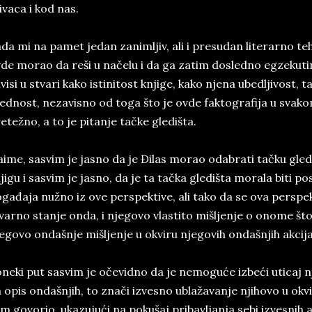
ivaca i kod nas.
da mi na pamet jedan zanimljiv, ali i presudan literarno teh
de morao da reši u načelu i da ga zatim dosledno egzekutira
visi u stvari kako istinitost knjige, kako njena ubedljivost, t
ednost, nezavisno od toga što je ovde faktografija u svako
etežno, a to je pitanje tačke gledišta.
ime, sasvim je jasno da je Đilas morao odabrati tačku glediš
jigu i sasvim je jasno, da je ta tačka gledišta morala biti 
gađaja nužno iz ove perspektive, ali tako da se ova perspe
varno stanje onda, i njegovo vlastito mišljenje o onome št
egovo ondašnje mišljenje u okviru njegovih ondašnjih akcija
neki put sasvim je očevidno da je nemoguće izbeći uticaj n
 opis ondašnjih, to znači izvesno ublažavanje njihovo u ok
m govorio, ukazujući na pokušaj pribavljanja sebi izvesnih a