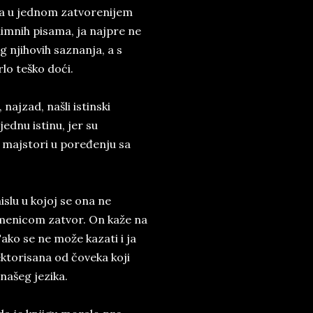
vala u jednom zatvorenijem
nimnih pisama, ja najpre ne
ug njihovih saznanja, a s
lo teško doći.
najzad, našli istinski
jednu istinu, jer su
 majstori u poređenju sa
slu u kojoj se ona ne
 imenicom zatvor. On kaže na
Tako se ne može kazati i ja
 lektorisana od čoveka koji
 našeg jezika.