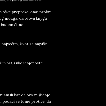
hološke prepreke, onaj probni
vog mozga, da bi ovu knjigu
u budem čitao.
 najvećim, život za najviše
ljivost, i ukorenjenost u
jam ili bar da ovo mišljenje
 i podaci se tome protive, da