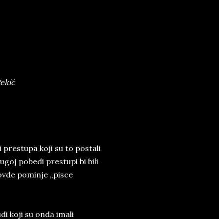
Pekić
 prestupa koji su to postali
oj pobedi prestupi bi bili
ovde pominje „pisce
i koji su onda imali