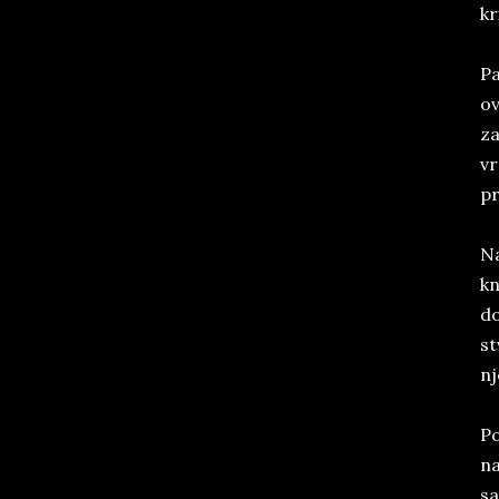
kr
Pa
ov
za
vr
pr
Na
kn
do
st
nj
Po
na
sa