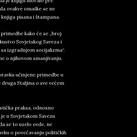
da je knjigu moralo pre
ko da ovakve omaške se ne
 knjiga pisana i štampana.
 primedbe kako će se „broj
skustvo Sovjetskog Saveza i
 sa izgradnjom socijalizma“.
 ne o njihovom smanjivanju.
spravku učinjene primedbe u
 druga Staljina o sve većem
nistička praksa, odnosno
a je u Sovjetskom Savezu
 da se to uzelo ovde, ne
vku o povećavanju političkih