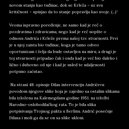
novom stanju kao tuđinac, dok se Krleža – uz svu
kritičnost – upinjao da to stanje popravlja kao svoje. (...)“
Veoma ispravno poređenje, ne samo kad je reč o
pozdravima i zdravicama, nego kad je reč uopšte o
odnosu Andrića i Krleže prema našoj tzv. stvarnosti. Prvi
je u njoj zaista bio tuđinac, koga je tamo odveo
oportunizam i želja da bude ostavljen na miru, a drugi je
toj stvarnosti pripadao čak i onda kad je već bio daleko i
lično i duhovno od nje i kad je usled te udaljenosti
potpuno zaćutao.
Na strani 48. opisuje Đilas intervenciju Andrićevu
povodom njegove slike koja je zajedno sa ostalim slikama
bila izložena na Kalemegdanu godine 1951. na izložbi
Narodno-oslobodilačkog rata. To je bila slika
potpisivanja Trojnog pakta u Berlinu. Andrić posećuje
Đilasa i moli ga da se on sa slike ukloni.