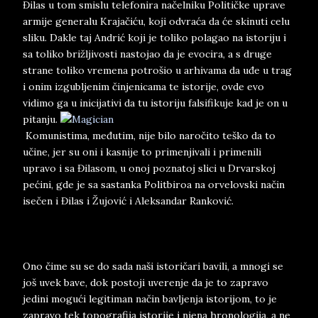
Đilas u tom smislu telefonira načelniku Političke uprave
armije generalu Krajačiću, koji odvraća da će skinuti celu
sliku. Dakle taj Andrić koji je toliko polagao na istoriju i
sa toliko brižljivosti nastojao da je evocira, a s druge
strane toliko vremena potrošio u arhivama da uđe u trag
i onim izgubljenim činjenicama te istorije, ovde evo
vidimo ga u inicijativi da tu istoriju falsifikuje kad je on u
pitanju.
Komunistima, međutim, nije bilo naročito teško da to
učine, jer su oni i kasnije to primenjivali i primenili
upravo i sa Đilasom, u onoj poznatoj slici u Drvarskoj
pećini, gde je sa sastanka Politbiroa na orvelovski način
isečen i Đilas i Žujović i Aleksandar Ranković.
Ono čime su se do sada naši istoričari bavili, a mnogi se
još uvek bave, dok postoji uverenje da je to zapravo
jedini mogući legitiman način bavljenja istorijom, to je
zapravo tek topografija istorije i njena hronologija, a ne