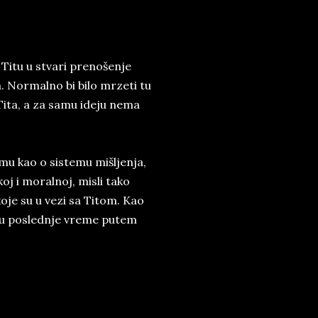
Titu u stvari prenošenje
a. Normalno bi bilo mrzeti tu
 Tita, a za samu ideju nema
zmu kao o sistemu mišljenja,
oj i moralnoj, misli tako
oje su u vezi sa Titom. Kao
), u poslednje vreme putem