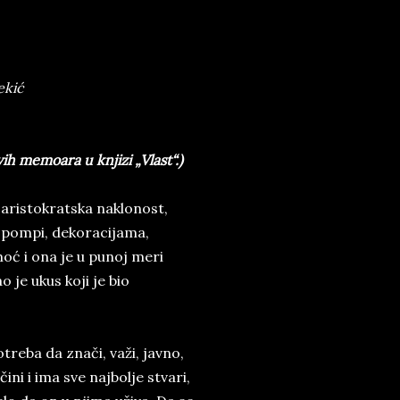
Pekić
ih memoara u knjizi „Vlast“.)
aristokratska naklonost,
 pompi, dekoracijama,
oć i ona je u punoj meri
 je ukus koji je bio
treba da znači, važi, javno,
čini i ima sve najbolje stvari,