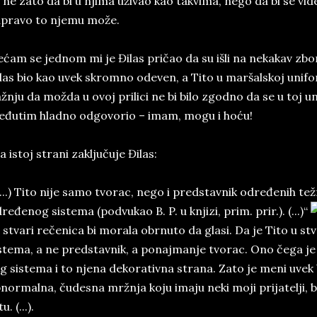
i ne zato da bi u njima uživao kao takvima, nego da bi se vid
pravo to njemu može.
ćam se jednom mi je Đilas pričao da su išli na nekakav zbor
las bio kao uvek skromno odeven, a Tito u maršalskoj unifo
žnju da možda u ovoj prilici ne bi bilo zgodno da se u toj un
đutim hladno odgovorio – imam, mogu i hoću!
 istoj strani zaključuje Đilas:
...) Tito nije samo tvorac, nego i predstavnik određenih te
ređenog sistema (podvukao B. P. u knjizi, prim. prir.). (...)“
stvari rečenica bi morala obrnuto da glasi. Da je Tito u s
stema, a ne predstavnik, a ponajmanje tvorac. Ono čega je 
g sistema i to njena dekorativna strana. Zato je meni uvek 
normalna, čudesna mržnja koju imaju neki moji prijatelji, 
u. (...).