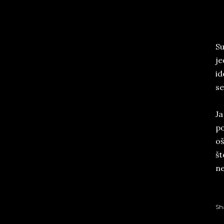
Su
je
id
se
Ja
po
oš
št
ne
Sh