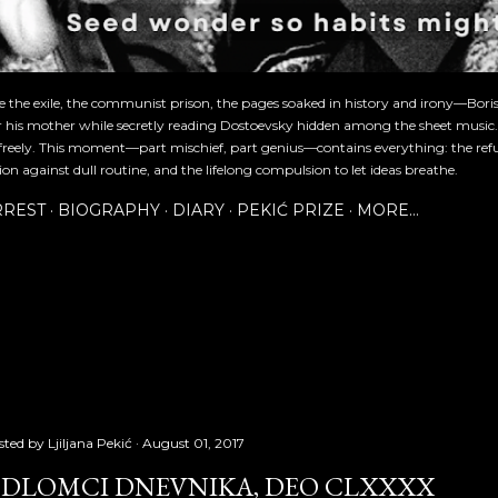
re the exile, the communist prison, the pages soaked in history and irony—Bori
or his mother while secretly reading Dostoevsky hidden among the sheet music
freely. This moment—part mischief, part genius—contains everything: the refu
ion against dull routine, and the lifelong compulsion to let ideas breathe.
RREST
BIOGRAPHY
DIARY
PEKIĆ PRIZE
MORE…
sted by
Ljiljana Pekić
August 01, 2017
DLOMCI DNEVNIKA, DEO CLXXXX