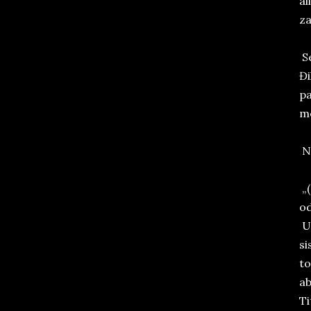
al
za
Se
Đi
pa
me
Na
„(
od
U 
si
to
ab
Tit