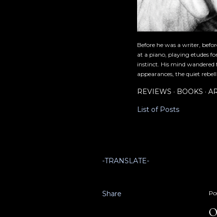
Before he was a writer, befo
at a piano, playing etudes f
instinct. His mind wandered 
appearances, the quiet rebell
REVIEWS
BOOKS
A
List of Posts
-TRANSLATE-
Share
Po
O