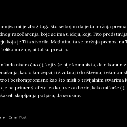
mnjiva mi je zbog toga što se bojim da je ta mržnja prema 
dnog razočarenja, koje se ima u ideju, koju Tito predstavlj
eju koja je Tita stvorila. Međutim, ta se mržnja prenosi na
 toliko mržnje, ni toliko prezira.
 nikada nisam čuo ( ), koji više nije komunista, da o komuni
našanja, kao o koncepciji i životnoj i društvenoj i ekonomsk
tro i beskompromisno kao što misli o trivijalnim stvarima k
o je na primer štafeta, za koju se on borio, kako mi kaže ( 
kakvih skupljanja potpisa, da se ukine.
are
Email Post