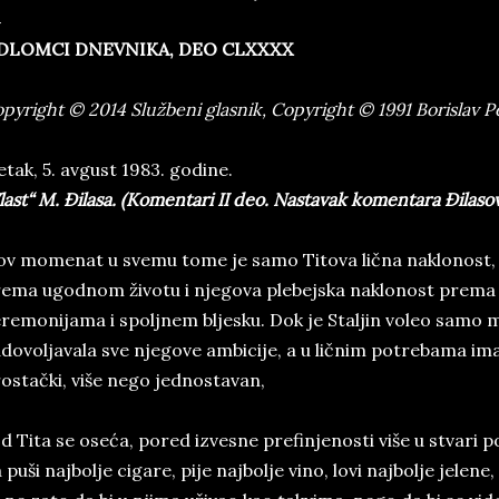
DLOMCI DNEVNIKA, DEO CLXXXX
pyright © 2014 Službeni glasnik, Copyright © 1991 Borislav 
tak, 5. avgust 1983. godine.
last“ M. Đilasa. (Komentari II deo. Nastavak komentara Đilasov
v momenat u svemu tome je samo Titova lična naklonost, 
ema ugodnom životu i njegova plebejska naklonost prema
remonijama i spoljnem bljesku. Dok je Staljin voleo samo m
dovoljavala sve njegove ambicije, a u ličnim potrebama imao
ostački, više nego jednostavan,
d Tita se oseća, pored izvesne prefinjenosti više u stvari po
 puši najbolje cigare, pije najbolje vino, lovi najbolje jelene, 