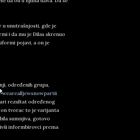
elo da on u njima uživa. Da se
 u unutrašnjosti, gde je
rmi i da mu je Đilas skrenuo
iformi pojavi, a on je
žnji, određenih grupa,
tvari rezultat određenog
on tvorac to je varijanta
bila sumnjiva, gotovo
bivši informbirovci prema