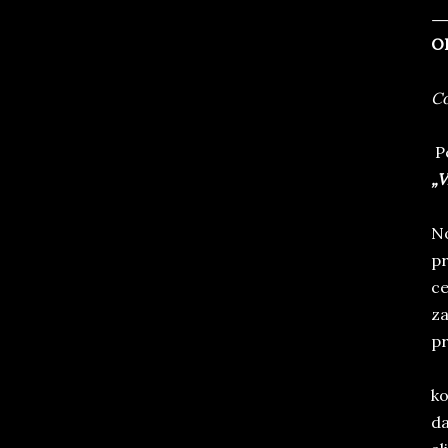
O
Co
Pe
„V
No
pr
ce
za
pr
ko
da