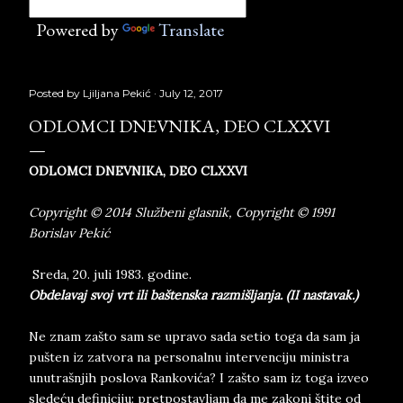
Powered by
Translate
Posted by
Ljiljana Pekić
July 12, 2017
ODLOMCI DNEVNIKA, DEO CLXXVI
ODLOMCI DNEVNIKA, DEO CLXXVI
Copyright © 2014 Službeni glasnik, Copyright © 1991
Borislav Pekić
Sreda, 20. juli 1983. godine.
Obdelavaj svoj vrt ili baštenska razmišljanja. (II nastavak.)
Ne znam zašto sam se upravo sada setio toga da sam ja
pušten iz zatvora na personalnu intervenciju ministra
unutrašnjih poslova Rankovića? I zašto sam iz toga izveo
sledeću definiciju: pretpostavljam da me zakoni štite od