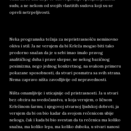
sudu, a ne nekom od svojih vlastitih sudova koji su se
opreli netrpeljivosti.
Neka programska težnja za nepristrasnošću neminovno
okiva i stil. Ja ne verujem da bi Krleža mogao biti tako
prodorno snažan da je u sebi imao imalo pravog
analitičkog duha i prave skepse, ne nekog bazičnog
pesimizma, nego jednog konkretnog, na svakom primeru
pokazane sposobnosti, da stvari posmatra sa svih strana.
Nema zapravo ništa zavodljivije od nepravednosti.
Ništa omamljivije i uticajnije od pristrasnosti. Ja u stvari
bez obzira na svedočanstva, u koja verujem, o ličnom
Krležinom šarmu, i njegovoj stvarnoj ljudskoj dobroti, ja
verujem da bi on bio kadar da svojom rečenicom ubije
nekoga, čak i kada bi bio svestan da ta rečenica ma koliko
snažna, ma koliko lepa, ma koliko duboka, u stvari nanosi