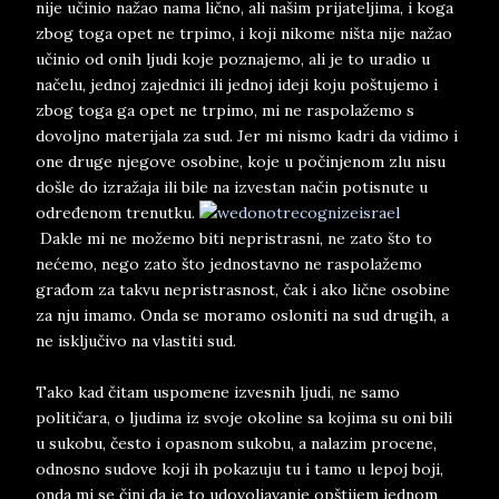
nije učinio nažao nama lično, ali našim prijateljima, i koga
zbog toga opet ne trpimo, i koji nikome ništa nije nažao
učinio od onih ljudi koje poznajemo, ali je to uradio u
načelu, jednoj zajednici ili jednoj ideji koju poštujemo i
zbog toga ga opet ne trpimo, mi ne raspolažemo s
dovoljno materijala za sud. Jer mi nismo kadri da vidimo i
one druge njegove osobine, koje u počinjenom zlu nisu
došle do izražaja ili bile na izvestan način potisnute u
određenom trenutku.
Dakle mi ne možemo biti nepristrasni, ne zato što to
nećemo, nego zato što jednostavno ne raspolažemo
građom za takvu nepristrasnost, čak i ako lične osobine
za nju imamo. Onda se moramo osloniti na sud drugih, a
ne isključivo na vlastiti sud.
Tako kad čitam uspomene izvesnih ljudi, ne samo
političara, o ljudima iz svoje okoline sa kojima su oni bili
u sukobu, često i opasnom sukobu, a nalazim procene,
odnosno sudove koji ih pokazuju tu i tamo u lepoj boji,
onda mi se čini da je to udovoljavanje opštijem jednom