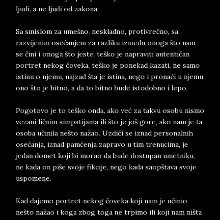
ljudi, a ne ljudi od zakona.
Sa smislom za umešno, neskladno, protivrečno, sa
razvijenim osećanjem za razliku između onoga što nam
se čini i onoga što jeste, teško je napraviti autentičan
portret nekog čoveka, teško je ponekad kazati, ne samo
istinu o njemu, najzad šta je istina, nego i pronaći u njemu
ono što je bitno, a da to bitno bude istodobno i lepo.
Pogotovo je to teško onda, ako već za takvu osobu nismo
vezani ličnim simpatijama ili što je još gore, ako nam je ta
osoba učinila nešto nažao. Uzdići se iznad personalnih
osećanja, iznad pamćenja zapravo u tim trenucima, je
jedan domet koji bi morao da bude dostupan umetniku,
ne kada on piše svoje fikcije, nego kada saopštava svoje
uspomene.
Kad dajemo portret nekog čoveka koji nam je učinio
nešto nažao i koga zbog toga ne trpimo ili koji nam ništa