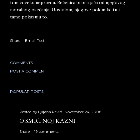
tom čoveku nepravdu. Rečenica bi bila jača od njegovog
moralnog osećanja. Uostalom, njegove polemike tu i
tamo pokazuju to.
Share
Email Post
COMMENTS
POST A COMMENT
POPULAR POSTS
Posted by
Ljiljana Pekić
November 24, 2006
O SMRTNOJ KAZNI
Share
19 comments