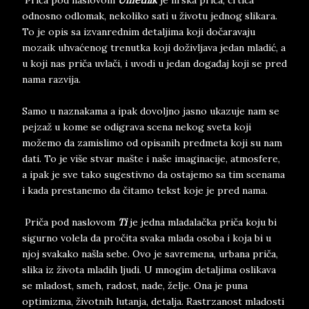
Priča pod naslovom
Umetnik
je lirska priča, crtica
odnosno odlomak, nekoliko sati u životu jednog slikara.
To je opis sa izvanrednim detaljima koji dočaravaju
mozaik uhvaćenog trenutka koji doživljava jedan mladić, a
u koji nas priča uvlači, i uvodi u jedan događaj koji se pred
nama razvija.
Samo u naznakama a ipak dovoljno jasno ukazuje nam se
pejzaž u kome se odigrava scena nekog sveta koji
možemo da zamislimo od opisanih predmeta koji su nam
dati. To je više stvar mašte i naše imaginacije, atmosfere,
a ipak je sve tako sugestivno da ostajemo sa tim scenama
i kada prestanemo da čitamo tekst koje je pred nama.
Priča pod naslovom
Ti
je jedna mladalačka priča koju bi
sigurno volela da pročita svaka mlada osoba i koja bi u
njoj svakako našla sebe. Ovo је savremena, urbana priča,
slika iz života mladih ljudi. U mnogim detaljima oslikava
se mladost, smeh, radost, nade, želje. Ona je puna
optimizma, životnih lutanja, detalja. Rastrzanost mladosti