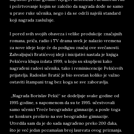
i požrtvovanje kojim se založio da nagrada dođe ne samo
u prave ruke učenika, nego i da se održi najviši standard
koji nagrada zaslužuje.
I pored svih svojih obaveza i velike produkcije značajnih
romana, priča, radio i TV drama uvek je nalazio vremena
za nove ideje koje će da podignu značaj ove svečanosti.
Zahvaljujući Bratićevoj ideji i inicijativi nastala je knjiga
Pekićeva klupa izdata 1999, u koju su skupljeni kako
nagrađeni radovi učenika, tako i reminiscencije Pekićevih
prijatelja. Radoslav Bratić je bio svestan koliko je važno
ostaviti štampani trag bez koga se sve zaboravlja.
„Nagrada Borislav Pekić“ se dodeljuje svake godine od
1995 godine, s napomenom da su te 1995. učestvovali
samo učenici Treće beogradske gimnazije, a posle toga
se konkurs proširio na sve beogradske gimnazije.
Utvrdila sam da je do sada nagrađeno preko 200 đaka,
što je već jedan pozamašan broj laureata ovog priznanja.