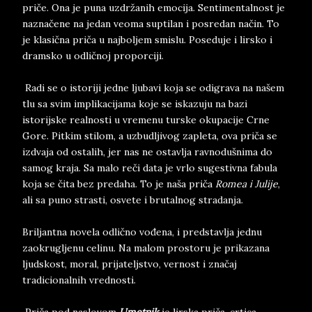
priče. Ona je puna uzdržanih emocija. Sentimentalnost je
naznačene na jedan veoma suptilan i posredan način. To
je klasična priča u najboljem smislu. Poseduje i lirsko i
dramsko u odličnoj proporciji.
Radi se o istoriji jedne ljubavi koja se odigrava na našem
tlu sa svim implikacijama koje se iskazuju na bazi
istorijske realnosti u vremenu turske okupacije Crne
Gore. Pitkim stilom, a uzbudljivog zapleta, ova priča se
izdvaja od ostalih, jer nas ne ostavlja ravnodušnima do
samog kraja. Sa malo reči data je vrlo sugestivna fabula
koja se čita bez predaha. To je naša priča
Romea i Julije
,
ali sa puno strasti, osvete i brutalnog stradanja.
Briljantna novela odlično vođena, i predstavlja jednu
zaokrugljenu celinu. Na malom prostoru je prikazana
ljudskost, moral, prijateljstvo, vernost i značaj
tradicionalnih vrednosti.