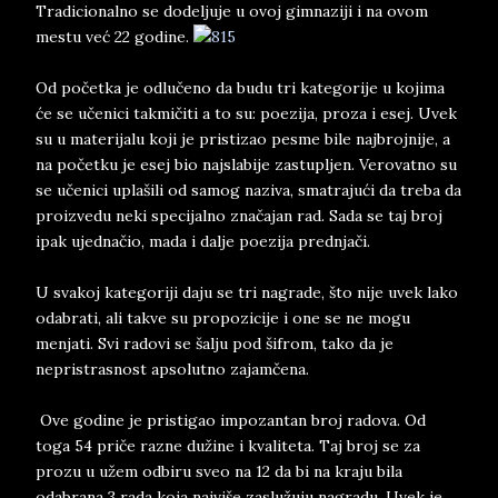
Tradicionalno se dodeljuje u ovoj gimnaziji i na ovom
mestu već 22 godine.
Od početka je odlučeno da budu tri kategorije u kojima
će se učenici takmičiti a to su: poezija, proza i esej. Uvek
su u materijalu koji je pristizao pesme bile najbrojnije, a
na početku je esej bio najslabije zastupljen. Verovatno su
se učenici uplašili od samog naziva, smatrajući da treba da
proizvedu neki specijalno značajan rad. Sada se taj broj
ipak ujednačio, mada i dalje poezija prednjači.
U svakoj kategoriji daju se tri nagrade, što nije uvek lako
odabrati, ali takve su propozicije i one se ne mogu
menjati. Svi radovi se šalju pod šifrom, tako da je
nepristrasnost apsolutno zajamčena.
Ove godine je pristigao impozantan broj radova. Od
toga 54 priče razne dužine i kvaliteta. Taj broj se za
prozu u užem odbiru sveo na 12 da bi na kraju bila
odabrana 3 rada koja najviše zaslužuju nagradu. Uvek je