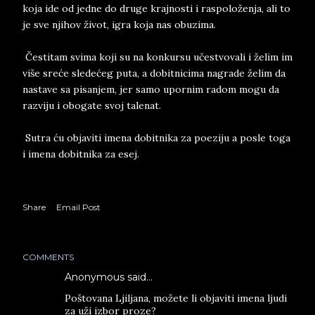
koja ide od jedne do druge krajnosti i raspoloženja, ali to
je sve njihov život, igra koja nas obuzima.
Čestitam svima koji su na konkursu učestvovali i želim im
više sreće sledećeg puta, a dobitnicima nagrade želim da
nastave sa pisanjem, jer samo upornim radom mogu da
razviju i obogate svoj talenat.
Sutra ću objaviti imena dobitnika za poeziju a posle toga
i imena dobitnika za esej.
Share
Email Post
COMMENTS
Anonymous said…
Poštovana Ljiljana, možete li objaviti imena ljudi
za uži izbor proze?