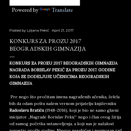
Powered by
Translate
Posted by
Ljiljana Pekić
April 21, 2017
KONKURS ZA PROZU 2017
BEOGRADSKIH GIMNAZIJA
KONKURS ZA PROZU 2017 BEOGRADSKIH GIMNAZIJA
NAGRADA BORISLAV PEKIĆ ZA PROZU 2017. GODINE
KOJA SE DODELJUJE UČENICIMA BEOGRADSKIH
GIMNAZIJA
Pre nego što pročitam imena nagrađenih učenika, želela
bih da odam poštu našem vernom prijatelju književniku
Radoslavu Bratiću
(1948-2016), koji je bio ne samo glavni
inicijator „Nagrade Borislav Pekić“ nego i član ovog žirija
od samog početka ustanovljenja, a koji nas je nažalost
napustio prošle godine. Njegov nesebičan i neumoran rad