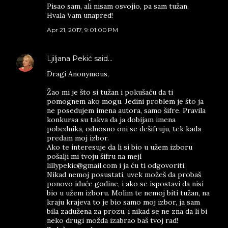
Pisao sam, ali nisam osvojio, pa sam tužan.
Hvala Vam unapred!
Apr 21, 2017, 9:01:00 PM
Ljiljana Pekić
said…
Dragi Anonymous,
Žao mi je što si tužan i pokušaću da ti
pomognem ako mogu. Jedini problem je što ja
ne posedujem imena autora, samo šifre. Pravila
konkursa su takva da ja dobijam imena
pobednika, odnosno oni se dešifruju, tek kada
predam moj izbor.
Ako te interesuje da li si bio u užem izboru
pošalji mi tvoju šifru na mejl
lillypekic@gmail.com i ja ću ti odgovoriti.
Nikad nemoj posustati, uvek možeš da probaš
ponovo iduće godine, i ako se ispostavi da nisi
bio u užem izboru. Molim te nemoj biti tužan, na
kraju krajeva to je bio samo moj izbor, ja sam
bila zadužena za prozu, i nikad se ne zna da li bi
neko drugi možda izabrao baš tvoj rad!