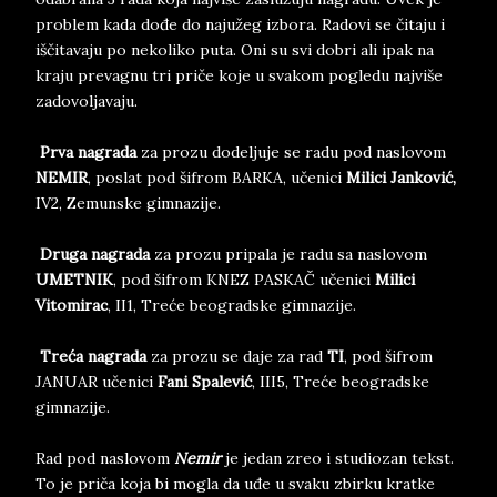
problem kada dođe do najužeg izbora. Radovi se čitaju i
iščitavaju po nekoliko puta. Oni su svi dobri ali ipak na
kraju prevagnu tri priče koje u svakom pogledu najviše
zadovoljavaju.
Prva nagrada
za prozu dodeljuje se radu pod naslovom
NEMIR
, poslat pod šifrom BARKA, učenici
Milici Janković,
IV2, Zemunske gimnazije.
Druga nagrada
za prozu pripala je radu sa naslovom
UMETNIK
, pod šifrom KNEZ PASKAČ učenici
Milici
Vitomirac
, II1, Treće beogradske gimnazije.
Treća nagrada
za prozu se daje za rad
TI
, pod šifrom
JANUAR učenici
Fani Spalević
, III5, Treće beogradske
gimnazije.
Rad pod naslovom
Nemir
je jedan zreo i studiozan tekst.
To je priča koja bi mogla da uđe u svaku zbirku kratke