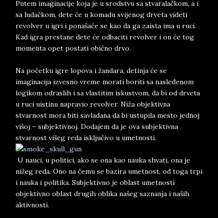
Putem imaginacije koja je u srodstvu sa stvaralačkom, a i
sa ludačkom, dete će u komadu svijenog drveta videti
revolver u igri i ponašaće se kao da ga zaista ima u ruci.
Kad igra prestane dete će odbaciti revolver i on će tog
momenta opet postati obično drvo.
Na početku igre lopova i žandara, detinja će se
imaginacija izvesno vreme morati boriti sa nasleđenom
logikom odraslih i sa vlastitim iskustvom, da bi od drveta
u ruci uistinu napravio revolver. Niža objektivna
stvarnost mora biti savladana da bi ustupila mesto jednoj
višoj – subjektivnoj. Dodajem da je ova subjektivna
stvarnost višeg reda isključivo u umetnosti.
U nauci, u politici, ako se ona kao nauka shvati, ona je
nižeg reda. Ono na čemu se bazira umetnost, od toga trpi
i nauka i politika. Subjektivno je oblast umetnosti
objektivno oblast drugih oblika našeg saznanja i naših
aktivnosti.