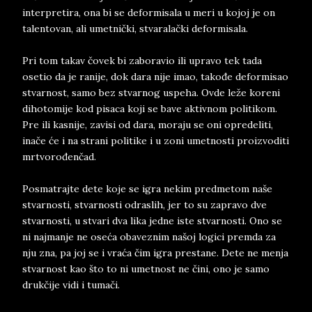
interpretira, ona bi se deformisala u meri u kojoj je on
talentovan, ali umetnički, stvaralački deformisala.
Pri tom takav čovek bi zaboravio ili upravo tek tada
osetio da je ranije, dok dara nije imao, takođe deformisao
stvarnost, samo bez stvarnog uspeha. Ovde leže koreni
dihotomije kod pisaca koji se bave aktivnom politikom.
Pre ili kasnije, zavisi od dara, moraju se oni opredeliti,
inače će i na strani politike i u zoni umetnosti proizvoditi
mrtvorođenčad.
Posmatrajte dete koje se igra nekim predmetom naše
stvarnosti, stvarnosti odraslih, jer to su zapravo dve
stvarnosti, u stvari dva lika jedne iste stvarnosti. Ono se
ni najmanje ne oseća obaveznim našoj logici premda za
nju zna, pa joj se i vraća čim igra prestane. Dete ne menja
stvarnost kao što to ni umetnost ne čini, ono je samo
drukčije vidi i tumači.