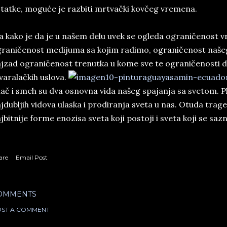
tatke, moguće je razbiti mrtvački kovčeg vremena.
 kako je da je u našem delu uvek se ogleda ograničenost
raničenost medijuma sa kojim radimo, ograničenost našeg t
jzad ograničenost trenutka u kome sve te ograničenosti da
varalačkih uslova.
ač i smeh su dva osnovna vida našeg spajanja sa svetom. P
jdubljih vidova ulaska i prodiranja sveta u nas. Otuda trage
jbitnije forme enozisa sveta koji postoji i sveta koji se sazn
are
Email Post
OMMENTS
ST A COMMENT