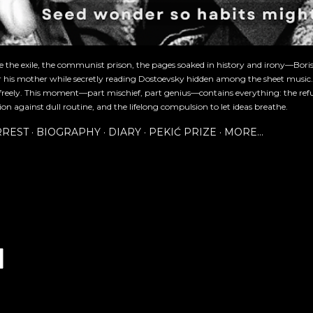
re the exile, the communist prison, the pages soaked in history and irony—Bori
or his mother while secretly reading Dostoevsky hidden among the sheet music
freely. This moment—part mischief, part genius—contains everything: the refu
ion against dull routine, and the lifelong compulsion to let ideas breathe.
RREST
BIOGRAPHY
DIARY
PEKIĆ PRIZE
MORE…