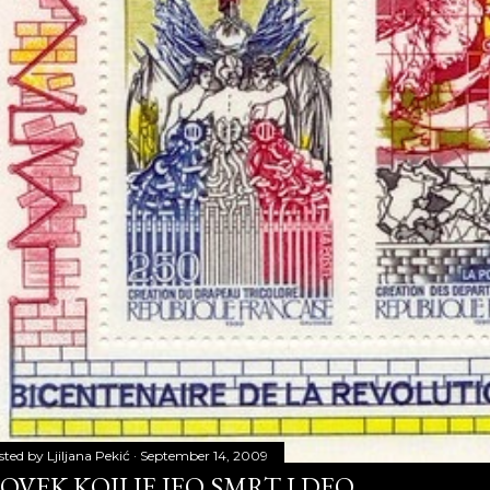
sted by
Ljiljana Pekić
September 14, 2009
OVEK KOJI JE JEO SMRT I DEO