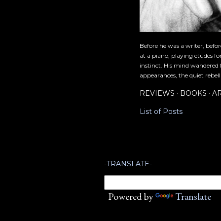
Before he was a writer, befo
at a piano, playing etudes f
instinct. His mind wandered 
appearances, the quiet rebell
REVIEWS
BOOKS
A
List of Posts
-TRANSLATE-
Powered by
Translate