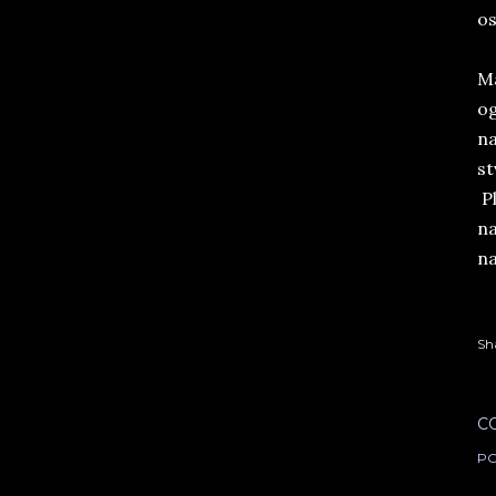
os
Ma
og
na
st
Pl
na
na
Sh
C
PO