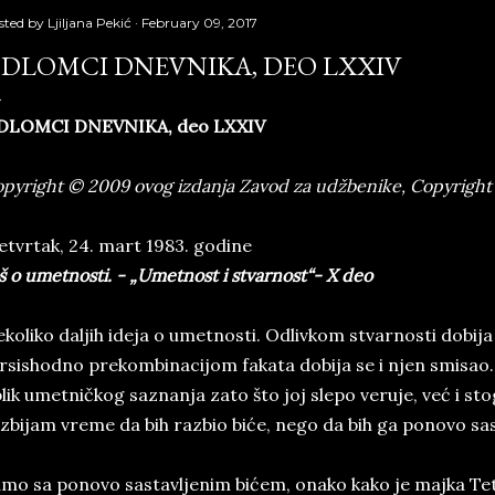
sted by
Ljiljana Pekić
February 09, 2017
DLOMCI DNEVNIKA, DEO LXXIV
DLOMCI DNEVNIKA, deo LXXIV
pyright © 2009 ovog izdanja Zavod za udžbenike, Copyright 
tvrtak, 24. mart 1983. godine
š o umetnosti. - „Umetnost i stvarnost“- X deo
koliko daljih ideja o umetnosti. Odlivkom stvarnosti dobija
rsishodno prekombinacijom fakata dobija se i njen smisao. 
lik umetničkog saznanja zato što joj slepo veruje, već i st
zbijam vreme da bih razbio biće, nego da bih ga ponovo sas
mo sa ponovo sastavljenim bićem, onako kako je majka Teti