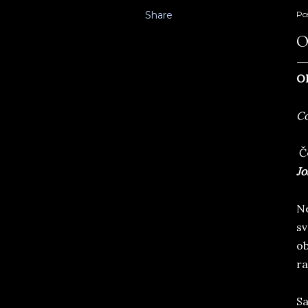
Share
Po
O
O
Co
Če
Jo
Ne
sv
ob
ra
Sa