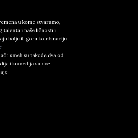
 vremena u kome stvaramo,
alenta i naše ličnosti i
ju bolju ili goru kombinaciju
lač i smeh su takođe dva od
dija i komedija su dve
aje.