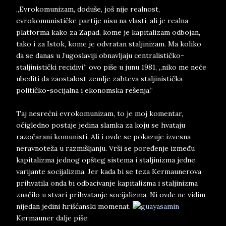
„Evrokomunizam, doduše, još nije realnost,
evrokomunističke partije nisu na vlasti, ali je realna
platforma kako za Zapad, kome je kapitalizam odbojan,
tako i za Istok, kome je odvratan staljinizam. Ma koliko
da se danas u Jugoslaviji obnavljaju centralističko-
staljinistički recidivi,“ ovo piše u junu 1981, „niko me neće
ubediti da zaostalost zemlje zahteva staljinistička
političko-socijalna i ekonomska rešenja.“
Taj nesrećni evrokomunizam, to je moj komentar,
očigledno postaje jedina slamka za koju se hvataju
razočarani komunisti. Ali i ovde se pokazuje izvesna
neravnoteža u razmišljanju. Vrši se poređenje između
kapitalizma jednog opšteg sistema i staljinizma jedne
varijante socijalizma. Jer kada bi se teza Kermaunerova
prihvatila onda bi odbacivanje kapitalizma i staljinizma
značilo u stvari prihvatanje socijalizma. Ni ovde ne vidim
nijedan jedini hrišćanski momenat.
Kermauner dalje piše: