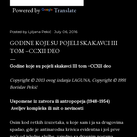
Powered by
Translate
Posted by
Ljiljana Pekić
July 06, 2016
GODINE KOJE SU POJELI SKAKAVCI III
TOM –CCXII DEO
Godine koje su pojeli skakavci III tom –CCXII deo
Copyright © 2013 ovog izdanja LAGUNA, Copyright © 1991
Borislav Pekić
Uspomene iz zatvora ili antropopeja (1948-1954)
Aveljev kompleks ili mit o nevinosti
Osim kod retkih izuzetaka, u koje sam i ja sa drugovima
spadao, gde je antinarodna krivica evidentna i još prve
noći od isledne službe, zajedno sa drvenim nogama,