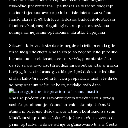
raskošno prezentirana – pa mesta za blaženo osećanje
nevinosti jednostavno nije bilo – islednici su za većinu
hapšenika iz 1949, bili levo ili desno, budući golootočani
ili mitrovčani, raspolagali uglavnom pretpostavkama,
sumnjama, nejasnim optužbama, ukratko tlapnjama.
Silazeći dole, znali ste da ste negde skrivili, premda gde
niste mogli dokučiti. Kada vam je to rečeno, bilo je toliko
besmisleno – tek kasnije će to,
to isto
, postati strašno –
da ste se ponovo osetili nedužnim poput janjeta, a``gneca
božjeg, krivo izabranog za klanje. I još dok ste islednika
slušali kako tu navodnu krivicu prepričava, znali ste da će
se nesporazum rešiti, uskoro, najdalje ovih dana.
Kada se početnik u zatvoreničkom umeću vrati s prvog
saslušanja, obično je ošamućen, čak i ako nije tučen. U
stanju je potpune duševne pometnje i konfuzije, sa svim
kliničkim simptomima šoka. On još ne može trezveno da
primi optužbu, ni da se od nje organizovano brani. Često