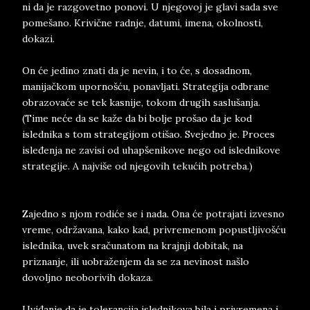
ni da je razgovetno ponovi. U njegovoj je glavi sada sve
pomešano. Krivične radnje, datumi, imena, okolnosti,
dokazi.
On će jedino znati da je nevin, i to će, s dosadnom,
manijačkom upornošću, ponavljati. Strategija odbrane
obrazovaće se tek kasnije, tokom drugih saslušanja.
(Time neće da se kaže da bi bolje prošao da je kod
islednika s tom strategijom otišao. Svejedno je. Proces
isleđenja ne zavisi od uhapšenikove nego od islednikove
strategije. A najviše od njegovih tekućih potreba.)
Zajedno s njom rodiće se i nada. Ona će potrajati izvesno
vreme, održavana, kako kad, privremenom popustljivošću
islednika, uvek sračunatom na krajnji dobitak, na
priznanje, ili uobraženjem da se za nevinost našlo
dovoljno neoborivih dokaza.
Uviđanje da je tolerancija islednikova bila i privremena i