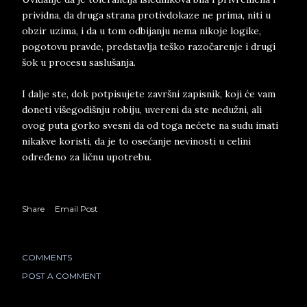
prividna, da druga strana protivdokaze ne prima, niti u
obzir uzima, i da u tom odbijanju nema nikoje logike,
pogotovu pravde, predstavlja teško razočarenje i drugi
šok u procesu saslušanja.
I dalje ste, dok potpisujete završni zapisnik, koji će vam
doneti višegodišnju robiju, uvereni da ste nedužni, ali
ovog puta gorko svesni da od toga nećete na sudu imati
nikakve koristi, da je to osećanje nevinosti u celini
određeno za ličnu upotrebu.
Share
Email Post
COMMENTS
POST A COMMENT