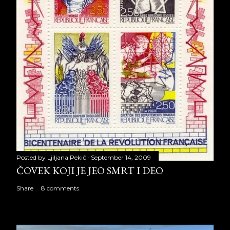
Posted by
Ljiljana Pekić
September 14, 2009
ČOVEK KOJI JE JEO SMRT I DEO
Share
8 comments