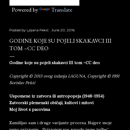
Powered by
Translate
Posted by
Ljiljana Pekić
June 20, 2016
GODINE KOJE SU POJELI SKAKAVCI III
TOM –CC DEO
Godine koje su pojeli skakavci III tom –CC deo
Copyright © 2013 ovog izdanja LAGUNA, Copyright © 1991
Borislav Pekić
Uspomene iz zatvora ili antropopeja (1948-1954)
Zatvorski plemenski običaji, kultovi i mitovi
Moj život s pacovima
Zamišljao sam i druge varijante procesa. Najpre moje
puno priznanje. „Priznajem sve navode javne tužbe”,