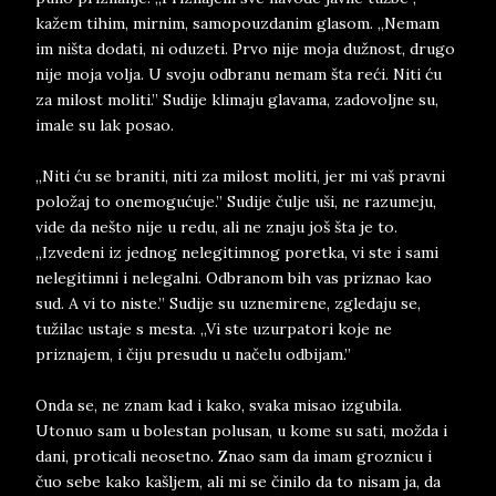
kažem tihim, mirnim, samopouzdanim glasom. „Nemam
im ništa dodati, ni oduzeti. Prvo nije moja dužnost, drugo
nije moja volja. U svoju odbranu nemam šta reći. Niti ću
za milost moliti.” Sudije klimaju glavama, zadovoljne su,
imale su lak posao.
„Niti ću se braniti, niti za milost moliti, jer mi vaš pravni
položaj to onemogućuje.” Sudije čulje uši, ne razumeju,
vide da nešto nije u redu, ali ne znaju još šta je to.
„Izvedeni iz jednog nelegitimnog poretka, vi ste i sami
nelegitimni i nelegalni. Odbranom bih vas priznao kao
sud. A vi to niste.” Sudije su uznemirene, zgledaju se,
tužilac ustaje s mesta. „Vi ste uzurpatori koje ne
priznajem, i čiju presudu u načelu odbijam.”
Onda se, ne znam kad i kako, svaka misao izgubila.
Utonuo sam u bolestan polusan, u kome su sati, možda i
dani, proticali neosetno. Znao sam da imam groznicu i
čuo sebe kako kašljem, ali mi se činilo da to nisam ja, da