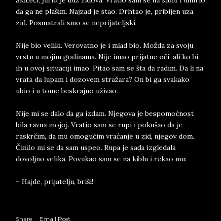
Skičeći, jurio je duž zidova. Vratio sam se na kiblu i umirio
da ga ne plašim. Najzad je stao. Drhtao je, pribijen uza
zid. Posmatrali smo se neprijateljski.
Nije bio veliki. Verovatno je i mlad bio. Možda za svoju
vrstu u mojim godinama. Nije imao prijatne oči, ali ko bi
ih u ovoj situaciji imao. Pitao sam se šta da radim. Da li na
vrata da lupam i dozovem stražara? On bi ga svakako
ubio i u tome beskrajno uživao.
Nije mi se dalo da ga izdam. Njegova je bespomoćnost
bila ravna mojoj. Vratio sam se rupi i pokušao da je
raskrčim, da mu omogućim vraćanje u zid, njegov dom.
Činilo mi se da sam uspeo. Rupa je sada izgledala
dovoljno velika. Povukao sam se na kiblu i rekao mu:
– Hajde, prijatelju, briši!
Share
Email Post