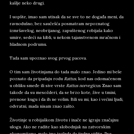
kašlje neko drugi.
I uopšte, imao sam utisak da se sve to ne događa meni, da
ravnodušno, bez saučešća posmatram nepoznatog
izmršavelog, neobrijanog, zapuštenog robijaša kako
umire, sedeći na kibli, u nekom tajanstvenom mračnom i
hladnom podrumu.
Tada sam upoznao svog prvog pacova.
O tim sam životinjama do tada malo znao. Jedino mi beše
poznato da pripadaju rodu
Rattus
, kod nas odomaćenom
u obliku smeđe ili sive vrste
Rattus norvegicus
. Znao sam
takođe da su mesožderi, da se brzo kote, žive u tmini,
prenose kugu i da ih ne volim. Bili su mi, kao i većini ljudi,
odvratni, mada nisam znao zašto.
Životinje u robijaškom životu i inače ne igraju značajnu
ulogu. Ako ne radite kao slobodnjak na zatvorskim
ekonomijama, malo ima izgleda da ijednu vidite. Pse