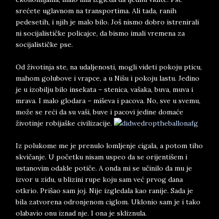
srećete uglavnom na transportima. Ali tada, ranih
pedesetih, i njih je malo bilo. Još nismo dobro istrenirali
ni socijalističke policajce, da bismo imali vremena za
socijalističke pse.
Od životinja ste, na udaljenosti, mogli videti pokoju pticu,
mahom golubove i vrapce, a u Nišu i pokoju lastu. Jedino
je u izobilju bilo insekata – stenica, vašaka, buva, muva i
mrava. I malo glodara – miševa i pacova. No, sve u svemu,
može se reći da su vaši, buve i pacovi jedine domaće
životinje robijaške civilizacije.
Iz polukome me je prenulo lomljenje cigala, a potom tiho
skvičanje. U početku nisam uspeo da se orijentišem i
ustanovim odakle potiče. A onda mi se učinilo da mu je
izvor u zidu, u blizini rupe koju sam već prvog dana
otkrio. Prišao sam joj. Nije izgledala kao ranije. Sada je
bila zatvorena odronjenom ciglom. Uklonio sam je i tako
olabavio onu iznad nje. I ona je skliznula.