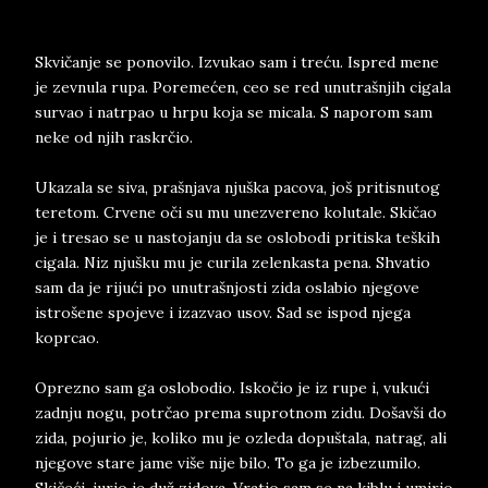
Skvičanje se ponovilo. Izvukao sam i treću. Ispred mene
je zevnula rupa. Poremećen, ceo se red unutrašnjih cigala
survao i natrpao u hrpu koja se micala. S naporom sam
neke od njih raskrčio.
Ukazala se siva, prašnjava njuška pacova, još pritisnutog
teretom. Crvene oči su mu unezvereno kolutale. Skičao
je i tresao se u nastojanju da se oslobodi pritiska teških
cigala. Niz njušku mu je curila zelenkasta pena. Shvatio
sam da je rijući po unutrašnjosti zida oslabio njegove
istrošene spojeve i izazvao usov. Sad se ispod njega
koprcao.
Oprezno sam ga oslobodio. Iskočio je iz rupe i, vukući
zadnju nogu, potrčao prema suprotnom zidu. Došavši do
zida, pojurio je, koliko mu je ozleda dopuštala, natrag, ali
njegove stare jame više nije bilo. To ga je izbezumilo.